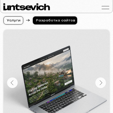
У
с
л
у
г
и
Разработка сайтов
У
с
л
у
г
и
Портфолио
Услуги и цены
Вопросы и ответ
Отзывы
Контакты
Статьи
Russian
Бесплатная консульт
Разработка сайтов
для гида