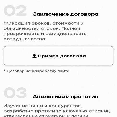
04
Разработка дизайна
Заполнение сайта контентом, адаптация
дизайна под бренд, обеспечение
корректного отображения на всех
устройствах.
05
Запуск и результат
Вы получаете готовый сайт с базовым
SEO, подключённой аналитикой и
технической поддержкой.
Готовы к запуску?
Не откладывайте присутствие в
интернете.
Оставьте заявку
, и мы
обсудим ваш проект, поможем с
выбором типа сайта и сделаем расчет.