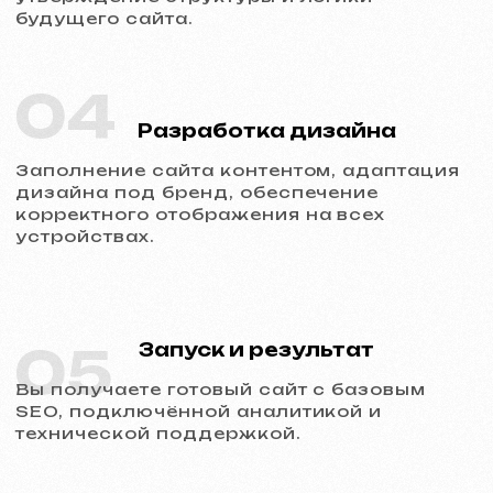
Обсудить проект
Услуги и цены
Мы предлагаем комплексные
маркетинговые решения
Разработка сайтов
Шаблонный сайт
599 €
от 5 рабочих дней
Подробнее об услуге
Заказать
Одностраничный сайт
от 799 €
от 14 рабочих дней