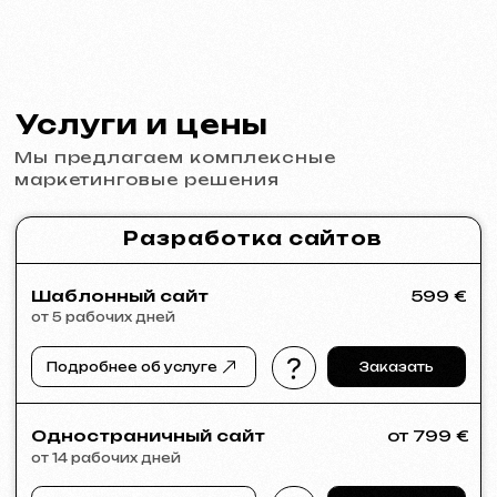
Графический дизайн
от 199 €
от 5 рабочих дней
Разработка логотипов, брендбуков, рекламных
материалов, баннеров, визиток и меню для
ресторанов.
Подробнее об услуге
Заказать
Реклама и продвижение
Реклама в Meta Ads / Google Ads
от 600 €
месяц
Подробнее об услуге
Заказать
Анализ ниши и стратегия
от 249 €
от 14 рабочих дней
Подробнее об услуге
Заказать
Полный анализ вашего сайта
от 199 €
от 5 рабочих дней
Подробнее об услуге
Заказать