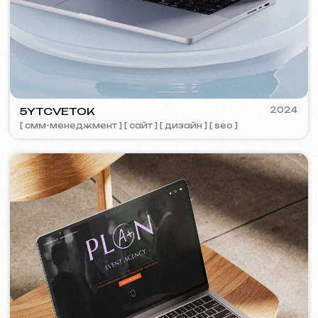
TOP TRAVEL COMPANY
2022
[ лого ] [ сайт ] [ seo ] [ дизайн ]
FEOH COSMETIC
2022
[ интернет-магазин ]