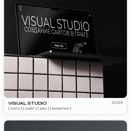
Я согласен(а) с
Политикой конфиденциальности
Свяжитесь со мной
Контакты
Главная страница
Блог
Портфолио
Услуги и цены
Вопросы и ответы
Russian
Отзывы
Email
Позвоните нам
+420 775 900 316
info@iuntsevich.cz
ВКонтакте
Instagram
Telegram
Facebook
Linkedin
Условия и положения
Политика конфиденциальности