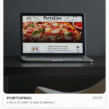
Политика использования файлов Cookie
© iuntsevich 2024 - 2026
IČO: 21630321
Все права защищены
Сделано с
любовью <3
Behance
Clutch
Coroflot
Dribbble
Contra
Goodfirms