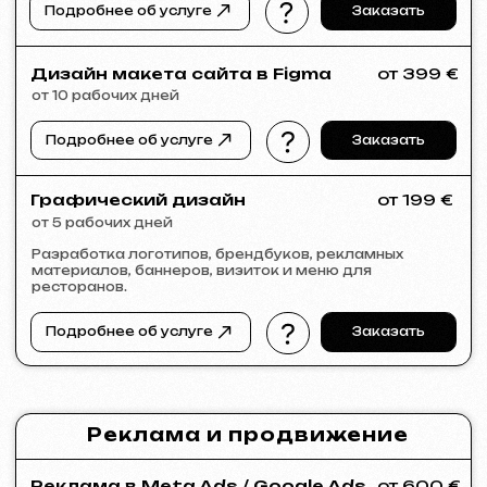
KINȮE WORLD
2025
[ сайт ] [ meta ads реклама ]