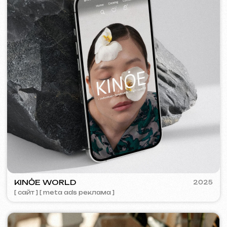
SURE
2024
[ смм-менеджмент ] [ сайт ] [ seo ] [ копирайтинг ]