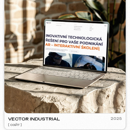
5YTCVETOK
2024
[ смм-менеджмент ] [ сайт ] [ дизайн ] [ seo ]