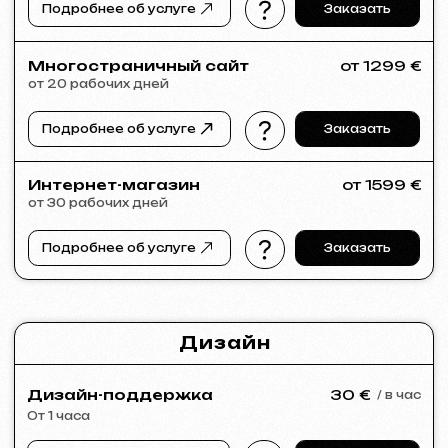
Если в списке услуг не нашли нужное –
напишите нам!
У нас большая сеть проверенных
специалистов, готовых реализовать
любые задачи для вашего бизнеса.
Портфолио
Посмотрите наши работы и убедитесь
в качестве!
Все работы
Разработка сайтов
Реклама (meta ads, google ads)