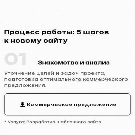
* Услуга: Разработка шаблонного сайта
02
Заключение договора
Фиксация сроков, стоимости и
обязанностей сторон. Полная
прозрачность и официальность
сотрудничества.
Пример договора
* Договор на разработку сайта
03
Аналитика и прототип
Изучение ниши и конкурентов,
разработка прототипа ключевых страниц,
утверждение структуры и логики
будущего сайта.