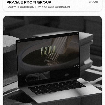
[ сайт ] [ seo ] [ меню ] [ баннеры ] [ meta ads реклама ]
ZAPOMNI
2023
[ смм-менеджмент ] [ сайт ] [ seo ]