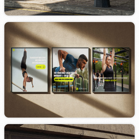
Мы запустили поисковую и медийную
рекламу в Google Ads с акцентом на
привлечение заинтересованных
пользователей. Кампания показала
отличные результаты:
Показов
—
557 000
Кликов
—
28 600
Рекламный бюджет
—
4 750 €
Стоимость одного целевого
действия (конверсии)
—
1,04 €
Такая эффективность — результат точной
настройки, качественных объявлений и
постоянной оптимизации. Кампания
привела тысячи заинтересованных
клиентов по оптимальной цене.