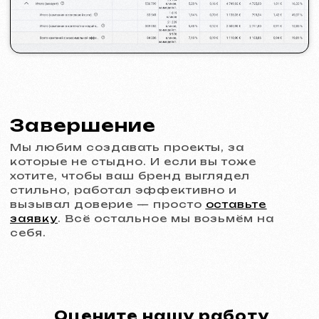
Behance
Clutch
Coroflot
Dribbble
Contra
Goodfirms