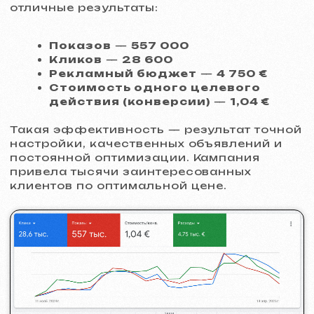
Свяжитесь со мной
Контакты
Главная страница
Блог
Портфолио
Услуги и цены
Вопросы и ответы
Russian
Отзывы
Email
Позвоните нам
+420 775 900 316
info@iuntsevich.cz
ВКонтакте
Instagram
Telegram
Facebook
Linkedin
Условия и положения
Политика конфиденциальности
Политика использования файлов Cookie
© iuntsevich 2024 - 2026
IČO: 21630321
Все права защищены
Сделано с
любовью <3