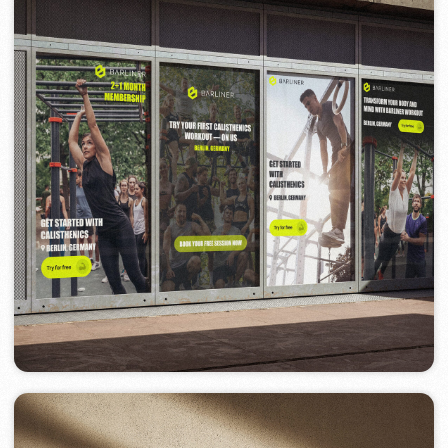
Завершение
Мы любим создавать проекты, за
которые не стыдно. И если вы тоже
хотите, чтобы ваш бренд выглядел
стильно, работал эффективно и
вызывал доверие — просто
оставьте
заявку
. Всё остальное мы возьмём на
себя.
Оцените нашу работу