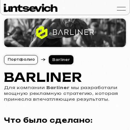
Портфолио
П
о
р
т
ф
о
л
и
о
Barliner
П
о
р
т
ф
о
л
и
о
Услуги и цены
BARLINER
Вопросы и ответ
Для компании
Barliner
мы разработали
Отзывы
мощную рекламную стратегию, которая
принесла впечатляющие результаты.
Контакты
Статьи
Что было сделано:
Russian
Разработано
более 20 уникальных
баннеров
для рекламных кампаний.
Бесплатная консульт
Настроено
свыше 10 рекламных
кампаний в Google Ads
с разными
целями и аудиториями.