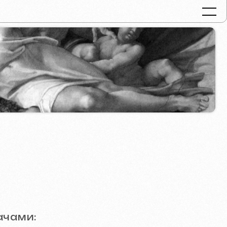
Портфолио
Услуги и цен
Вопросы и о
Отзывы
Контакты
Статьи
Russian
Бесплатная консул
.