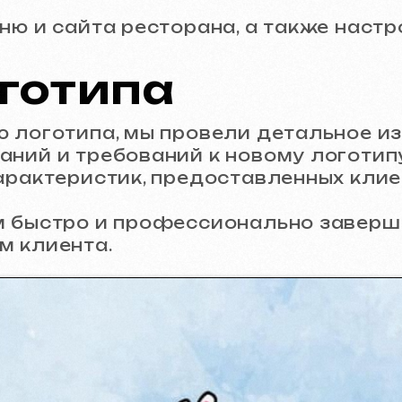
отипа
отипа, мы провели детальное изучение з
 и требований к новому логотипу. Мы ст
теристик, предоставленных клиентом.
стро и профессионально завершить проце
иента.