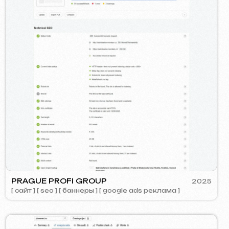
Позвоните нам
evich.cz
+420 775 900 316
NT AGENCY
2024
айта ] [ seo ]