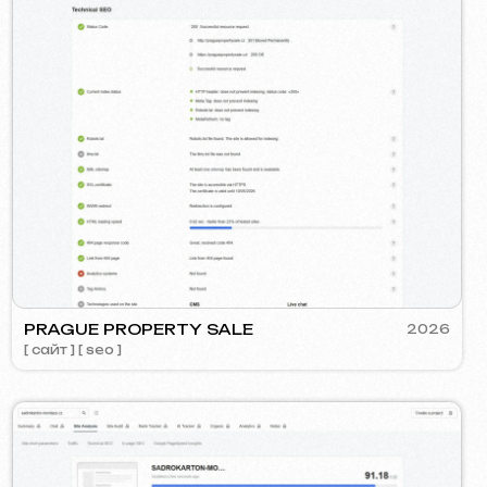
ROFI GROUP
2025
o ] [ баннеры ] [ google ads реклама ]