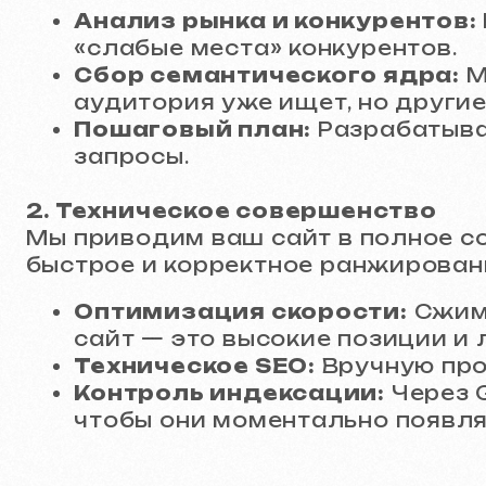
Пошаговый план:
Разрабатываем с
запросы.
2. Техническое совершенство
Мы приводим ваш сайт в полное соотве
быстрое и корректное ранжирование:
Оптимизация скорости:
Сжимаем и
сайт — это высокие позиции и лоял
Техническое SEO:
Вручную прописыв
Контроль индексации:
Через Googl
чтобы они моментально появлялись
3. Контентное масштабирование чере
Это наш ключевой инструмент генерац
каждая из которых становится отдельн
Каждая страница разрабатывается
Title и Description.
Новые страницы не только привлека