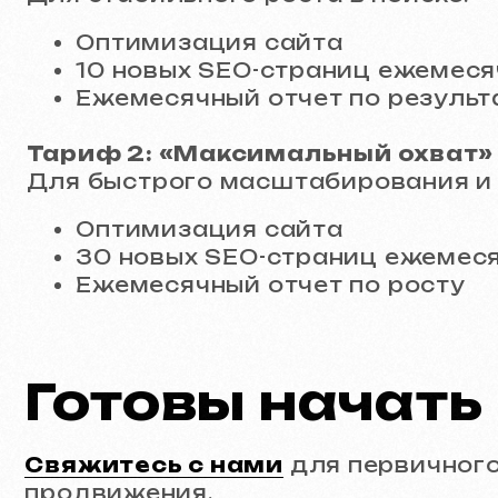
30 новых SEO-страниц ежемесячно
Ежемесячный отчет по росту
Готовы начать р
Свяжитесь с нами
для первичного ана
продвижения.
Портфолио
Фильтр:
Все работы
Разработка сайтов