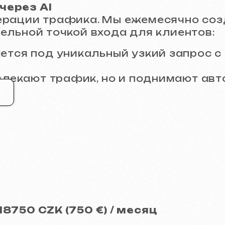
 CZK (750 €) / месяц
м
50 CZK (1450 €) / месяц
mmerce проектов.