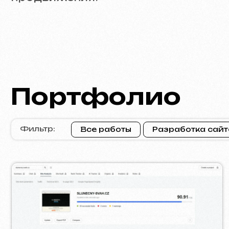
SLUNEČNÝ SVAH
VIV
2026
[ сайт ] [ html / js / css ] [ seo ]
[ са