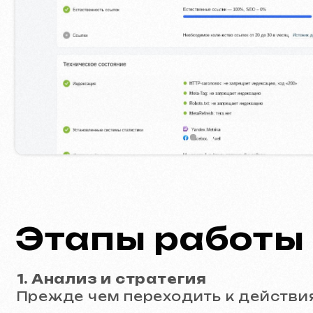
Этапы работы
1. Анализ и стратегия
Прежде чем переходить к действиям, 
Анализ рынка и конкурентов:
Мы д
«слабые места» конкурентов.
Сбор семантического ядра:
Мы вы
аудитория уже ищет, но другие ко