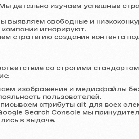
тратегию создания контента под конкре
тствие со строгими стандартами Google,
зображения и медиафайлы без потери к
ьность пользователей.
аем атрибуты alt для всех элементов и 
e Search Console мы принудительно инд
 в выдаче.
з AI
ии трафика. Мы ежемесячно создаем нов
ой точкой входа для клиентов:
 под уникальный узкий запрос с индиви
ют трафик, но и поднимают авторитет вс