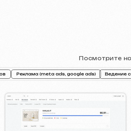
ILIO
PRAGUE P
2026
йт ] [ seo ]
[ сайт ] [ seo 