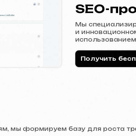
Мы специализируемся на
и инновационном GEO-пр
использованием технолог
Получить бесплатную 
мы формируем базу для роста трафика:
етально изучаем успешные стратегии в 
являем свободные и низкоконкурентные 
мпании игнорируют.