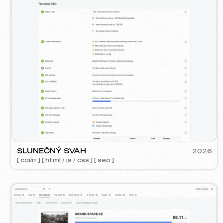
GRAND SPACE
VE
2026
[ сайт ] [ seo ] [ дизайн лого ]
[ са