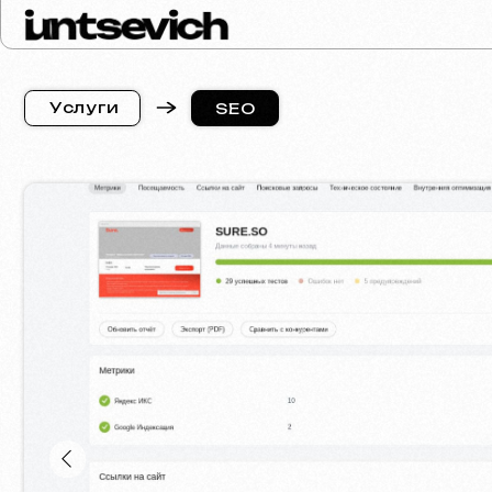
У
с
л
у
г
и
SEO
У
с
л
у
г
и