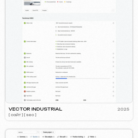
Instagram
Email
Facebook
info@iunts
ВКонтакте
RE
PLAN EVE
2024
Telegram
мм-менеджмент ] [ сайт ] [ seo ] [ копирайтинг ]
[ редизайн с