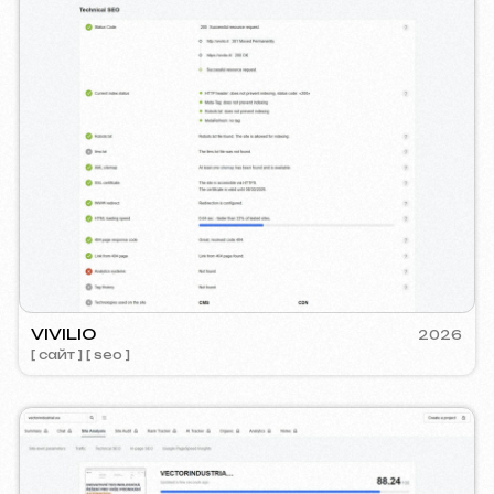
CTOR INDUSTRIAL
PRAGUE P
2025
йт ] [ seo ]
[ сайт ] [ se