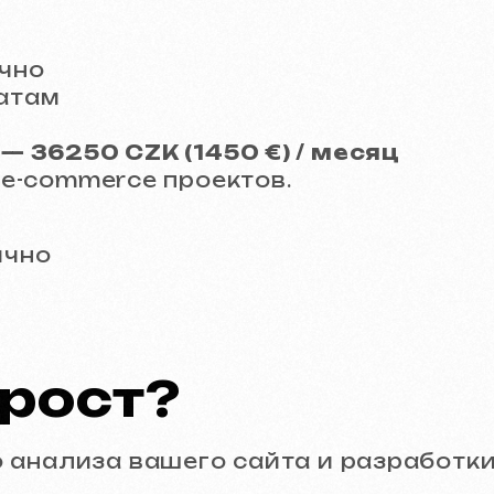
ост?
лиза вашего сайта и разработки индиви
Посмотрите наши работ
Реклама (meta ads, google ads)
Ведение соцсетей (sm