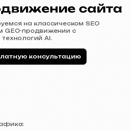
 классическом SEO
одвижении с
ий AI.
консультацию
вашей нише и находим
запросы, которые ваша