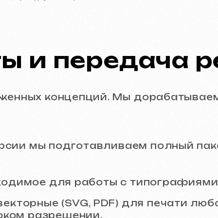
мы подготавливаем полный пакет докум
имое для работы с типографиями и веб-д
торные (SVG, PDF) для печати любого разм
 разрешении.
пользуемых в проекте шрифтов.
 презентации для вашего дальнейшего ис
рантии и права:
ельные авторские права на использован
становитесь единственным владельцем б