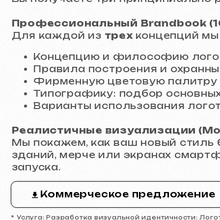
Реалистичные визуализации (Mocku
Мы покажем, как ваш новый стиль буде
зданий, мерче или экранах смартфонов
запуска.
Коммерческое предложение
* Услуга: Разработка визуальной идентичности: Логотип, 
Процесс работы 
Выбор и доработка
:
Вы выбираете одну из трех предложен
правок до идеального состояния.