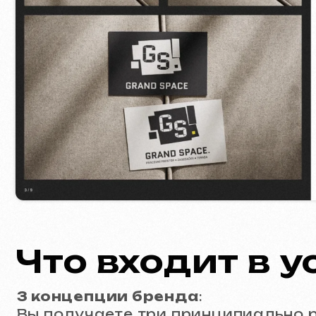
Что входит в усл
3 концепции бренда
:
Вы получаете три принципиально разн
Профессиональный Brandbook (10 ст
Для каждой из
трех
концепций мы гото
Концепцию и философию логотипа
Правила построения и охранные по
Фирменную цветовую палитру (коды
Типографику: подбор основных и 
Варианты использования логотипа 