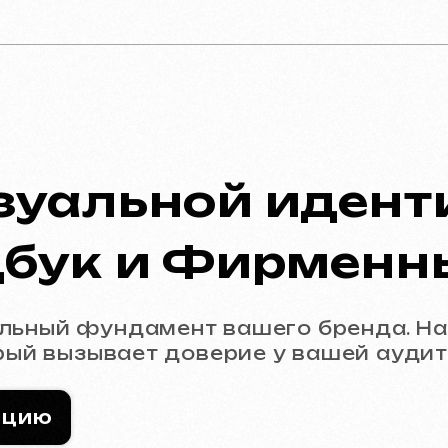
уальной идентичн
ук и Фирменный 
й фундамент вашего бренда. Наша цель 
вызывает доверие у вашей аудитории с пе