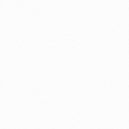
ы и убедитесь в качестве!
m)
Дизайн и брендинг
SEO
Позвоните нам
evich.cz
+420 775 900 316