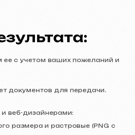
ентов для передачи.
изайнерами:
ера и растровые (PNG с
пользования.
ие логотипа и элементов
ренда.