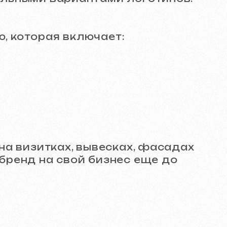
ках, вывесках, фасадах
 свой бизнес еще до
ьтата:
етом ваших пожеланий и