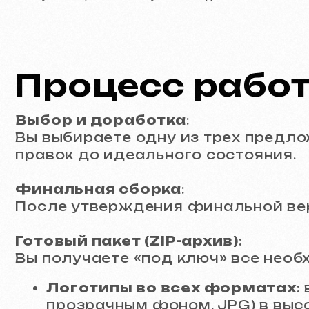
Финальная сборка
:
После утверждения финальной версии 
Готовый пакет (ZIP-архив)
:
Вы получаете «под ключ» все необход
Логотипы во всех форматах
: век
прозрачным фоном, JPG) в высоком
Шрифты
: оригинальные файлы ис
Визуализации
: набор макапов из
Юридические га
Полная передача прав
:
После финальной оплаты все исключит
стиля полностью переходят к вам. Вы 
Использование в портфолио
: