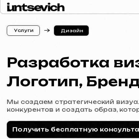
У
с
л
у
г
и
Дизайн
У
с
л
у
г
и
Разработка виз
Логотип, Брендб
Мы создаем стратегический визуальны
конкурентов и создать образ, который 
Получить бесплатную консультацию