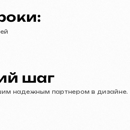
Посмотрите наши работ
Реклама (meta ads, google ads)
Ведение соцсетей (sm
Instagram
Email
Facebook
info@iunts
ВКонтакте
Telegram