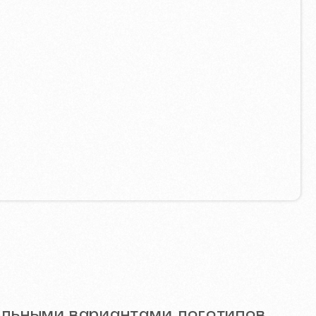
вариантами логотипов.
я включает: