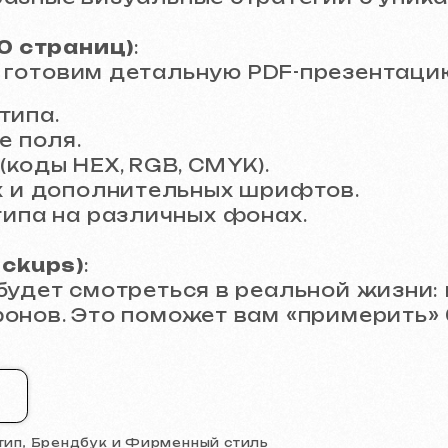
ps)
:
т смотреться в реальной жизни: на визит
. Это поможет вам «примерить» бренд на
Брендбук и Фирменный стиль
и передача резул
ных концепций. Мы дорабатываем ее с уч