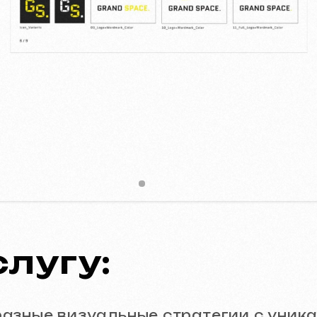
угу:
ые визуальные стратегии с уникальными 
раниц)
:
вим детальную PDF-презентацию, котора
.
ля.
 HEX, RGB, CMYK).
дополнительных шрифтов.
на различных фонах.