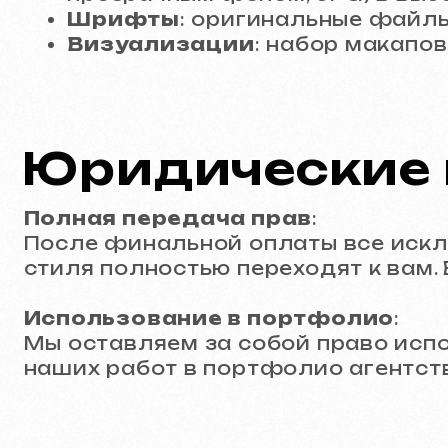
Мы оставляем за собой право использ
наших работ в портфолио агентства.
Стоимость и сро
Срок выполнения
: от 7 рабочих дней
Стоимость
: от 15 000 CZK (600 €)
Ваш следующий
Оставьте заявку
— и мы станем вашим 