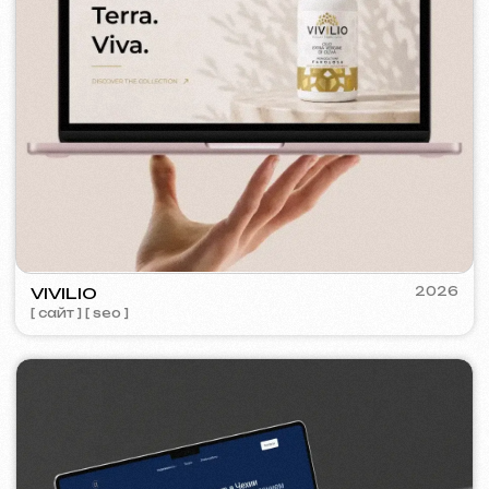
KINȮE WORLD
2025
[ сайт ] [ meta ads реклама ]