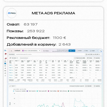
ROYALDI
2024
[ смм-менеджмент ] [ meta ads реклама
] [ реклама на times square ]