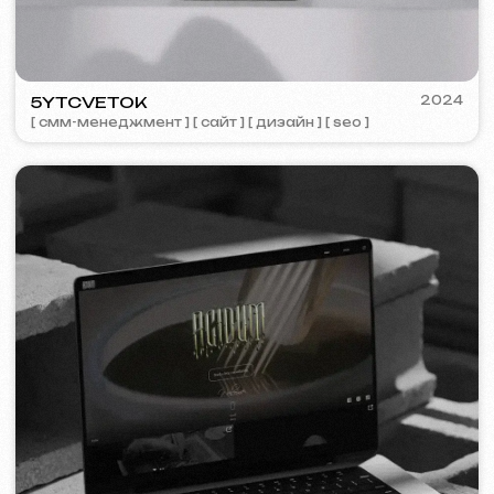
STAND UP PRAGUE
2022
[ баннеры ] [ meta ads реклама ]
PRESENT PERFECT
2022
[ смм-менеджмент ]