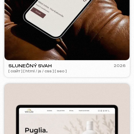
GRAND SPACE
2026
[ сайт ] [ seo ] [ дизайн лого ]
META ADS РЕКЛАМА
Охват:
63 197
Показы:
253 922
Рекламный бюджет:
1100 €
Добавлений в корзину:
2 643
KO CO
2025-26
[ баннеры ] [ meta ads реклама ] [ google ads реклама ]