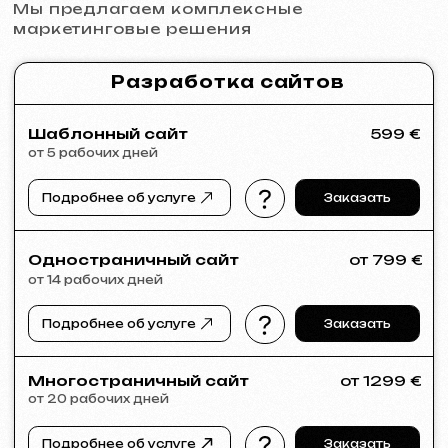
Подробнее об услуге
Заказать
Анализ ниши и стратегия
от 249 €
от 14 рабочих дней
Подробнее об услуге
Заказать
Полный анализ вашего сайта
от 199 €
от 5 рабочих дней
Подробнее об услуге
Заказать
Если в списке услуг не нашли нужное –
напишите нам!
У нас большая сеть проверенных
специалистов, готовых реализовать
любые задачи для вашего бизнеса.
Портфолио