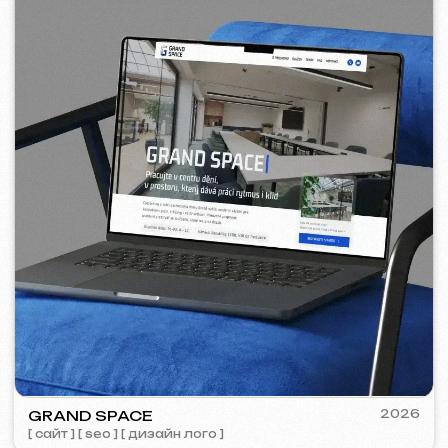
WOWFLOW
2025
[ meta ads реклама ] [ банеры ]
GOOGLE ADS РЕКЛАМА
Показы:
557 000
Клики:
28 600
Рекламный бюджет:
4 750 €
Стоимость конверсии:
~ 1.04 €
BARLINER
2024-25
[ google ads реклама ] [ банеры ]