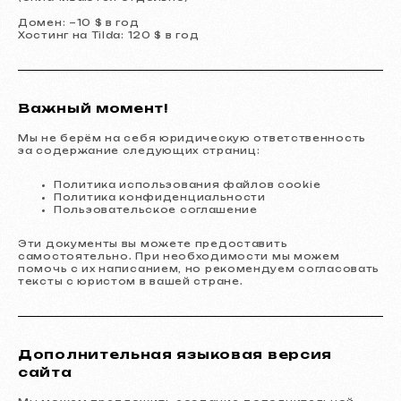
Мы предлагаем комплексные
маркетинговые решения
Домен: ~10 $ в год
Хостинг на Tilda: 120 $ в год
Разработка сайтов
Шаблонный сайт
599 €
от 5 рабочих дней
Важный момент!
Подробнее об услуге
Заказать
Мы не берём на себя юридическую ответственность
за содержание следующих страниц:
Одностраничный сайт
от 799 €
от 14 рабочих дней
Политика использования файлов cookie
Политика конфиденциальности
Подробнее об услуге
Заказать
Пользовательское соглашение
Многостраничный сайт
от 1299 €
Эти документы вы можете предоставить
самостоятельно. При необходимости мы можем
от 20 рабочих дней
помочь с их написанием, но рекомендуем согласовать
тексты с юристом в вашей стране.
Подробнее об услуге
Заказать
Интернет-магазин
от 1599 €
от 30 рабочих дней
Дополнительная языковая версия
Подробнее об услуге
Заказать
сайта