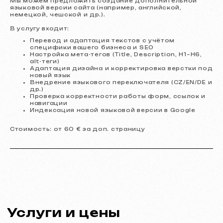
Мы можем предложить создание дополнительной
языковой версии сайта (например, английской,
Дизайн
немецкой, чешской и др.).
В услугу входит:
Дизайн-поддержка
30 €
/ в час
От 1 часа
Перевод и адаптация текстов с учётом
специфики вашего бизнеса и SEO
Подробнее об услуге
Заказать
Настройка мета-тегов (Title, Description, H1–H6,
alt-теги)
Адаптация дизайна и корректировка верстки под
Дизайн макета сайта в Figma
от 399 €
новый язык
от 10 рабочих дней
Внедрение языкового переключателя (CZ/EN/DE и
др.)
Подробнее об услуге
Заказать
Проверка корректности работы форм, ссылок и
навигации
Индексация новой языковой версии в Google
Графический дизайн
от 199 €
от 5 рабочих дней
Стоимость: от 60 € за доп. страницу
Разработка логотипов, брендбуков, рекламных
материалов, баннеров, визиток и меню для
ресторанов.
Подробнее об услуге
Заказать
Реклама и продвижение
Реклама в Meta Ads / Google Ads
от 600 €
месяц