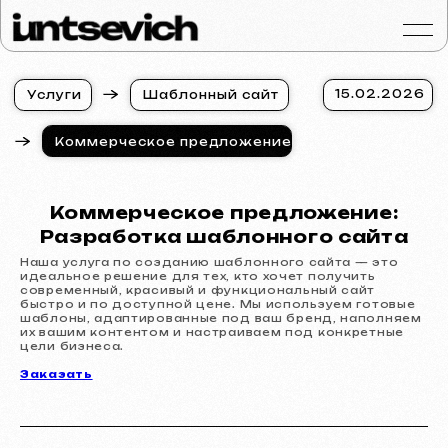
15.02.2026
У
с
л
у
г
и
Ш
а
б
л
о
н
н
ы
й
с
а
й
т
У
с
л
у
г
и
Ш
а
б
л
о
н
н
ы
й
с
а
й
т
Коммерческое предложение
Портфолио
Услуги и цены
Вопросы и ответ
Коммерческое предложение:
Отзывы
Разработка шаблонного сайта
Контакты
Наша услуга по созданию шаблонного сайта — это
идеальное решение для тех, кто хочет получить
Статьи
современный, красивый и функциональный сайт
быстро и по доступной цене. Мы используем готовые
шаблоны, адаптированные под ваш бренд, наполняем
Russian
их вашим контентом и настраиваем под конкретные
цели бизнеса.
Бесплатная консульт
Заказать