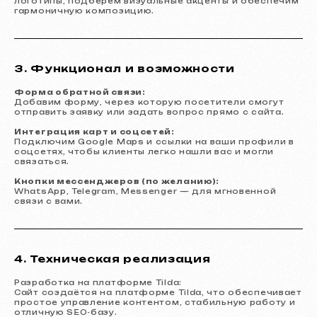
логотипы, подберём визуальные акценты и обеспечим
гармоничную композицию.
3. Функционал и возможности
Форма обратной связи:
Добавим форму, через которую посетители смогут
отправить заявку или задать вопрос прямо с сайта.
Интеграция карт и соцсетей:
Подключим Google Maps и ссылки на ваши профили в
соцсетях, чтобы клиенты легко нашли вас и могли
связаться.
Кнопки мессенджеров (по желанию):
WhatsApp, Telegram, Messenger — для мгновенной
связи с вами.
4. Техническая реализация
Разработка на платформе Tilda:
Сайт создаётся на платформе Tilda, что обеспечивает
простое управление контентом, стабильную работу и
отличную SEO-базу.