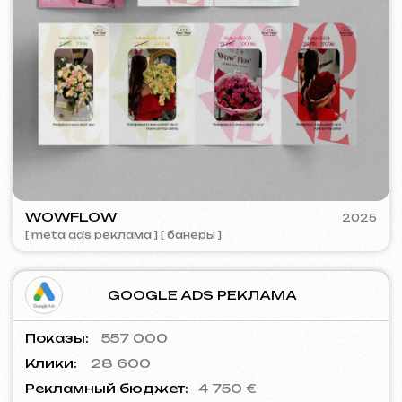
Email
Позвоните нам
+420 775 900 316
info@iuntsevich.cz
ВКонтакте
Instagram
Telegram
Facebook
Linkedin
Условия и положения
Политика конфиденциальности
Политика использования файлов Cookie
© iuntsevich 2024 - 2026
IČO: 21630321
Все права защищены
Сделано с
любовью <3
SURE
2023
[ смм-менеджмент ] [ сайт ] [ seo ] [
копирайтинг ]
Behance
Clutch
Coroflot
Dribbble
Contra
Goodfirms