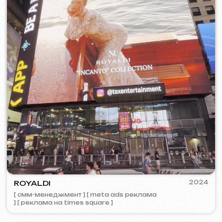
VISUAL STUDIO
2023
[ лого ] [ сайт ] [ seo ] [ визитки ]
PORTOFINO
2023
[ лого ] [ сайт ] [ seo ] [ меню ]