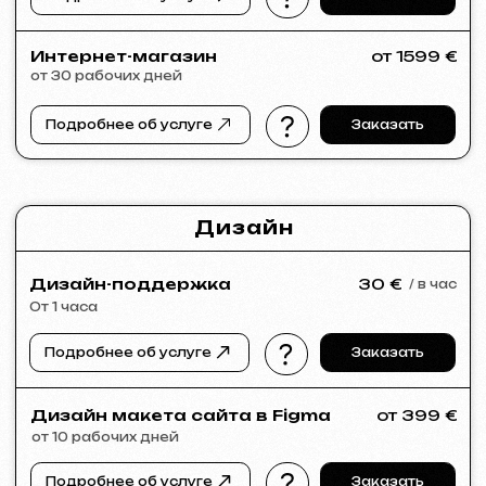
Посмотрите наши работы и убедитесь
в качестве!
Все работы
Разработка сайтов
Реклама (meta ads, google ads)
SLUNEČNÝ SVAH
2026
[ сайт ] [ html / js / css ] [ seo ]