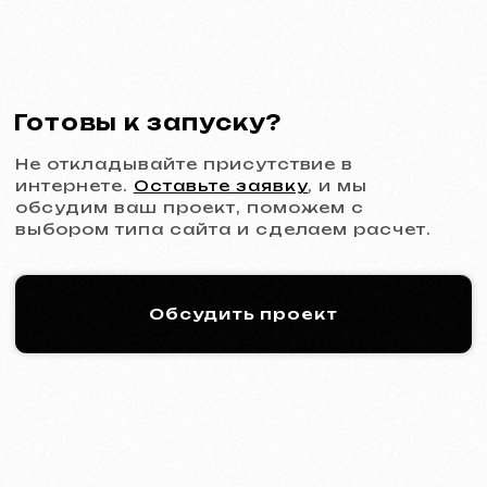
Подробнее об услуге
Заказать
Многостраничный сайт
от 1299 €
от 20 рабочих дней
Подробнее об услуге
Заказать
Интернет-магазин
от 1599 €
от 30 рабочих дней
Подробнее об услуге
Заказать
Дизайн
Дизайн-поддержка
30 €
/ в час
От 1 часа
Подробнее об услуге
Заказать
Дизайн макета сайта в Figma
от 399 €
от 10 рабочих дней
Подробнее об услуге
Заказать