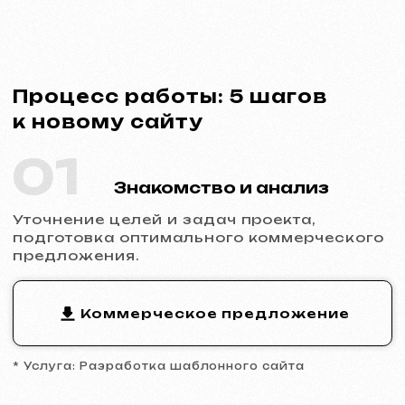
* Услуга: Разработка шаблонного сайта
02
Заключение договора
Фиксация сроков, стоимости и
обязанностей сторон. Полная
прозрачность и официальность
сотрудничества.
Пример договора
* Договор на разработку сайта
03
Аналитика и прототип
Изучение ниши и конкурентов,
разработка прототипа ключевых страниц,
утверждение структуры и логики
будущего сайта.