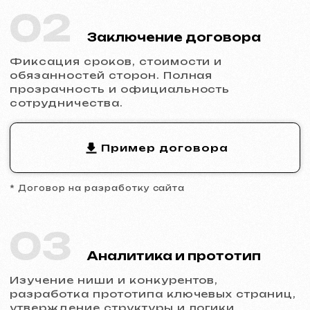
04
Разработка дизайна
Заполнение сайта контентом, адаптация
дизайна под бренд, обеспечение
корректного отображения на всех
устройствах.
05
Запуск и результат
Вы получаете готовый сайт с базовым
SEO, подключённой аналитикой и
технической поддержкой.
Готовы к запуску?
Не откладывайте присутствие в
интернете.
Оставьте заявку
, и мы
обсудим ваш проект, поможем с
выбором типа сайта и сделаем расчет.