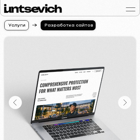
У
с
л
у
г
и
Разработка сайтов
У
с
л
у
г
и
Портфолио
Услуги и цены
Вопросы и ответ
Отзывы
Контакты
Статьи
Russian
Бесплатная консульт
Разработка сайтов для
охранной компании