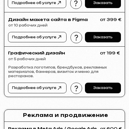
KINȮE WORLD
2025
[ сайт ] [ meta ads реклама ]