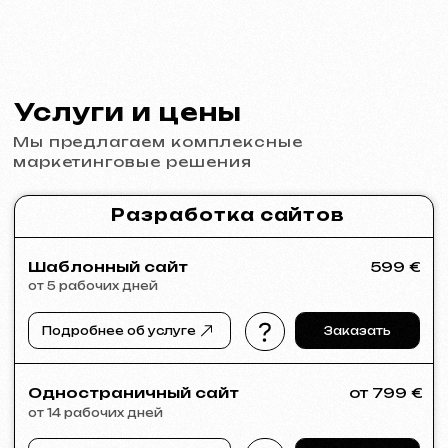
Графический дизайн
от 199 €
от 5 рабочих дней
Разработка логотипов, брендбуков, рекламных
материалов, баннеров, визиток и меню для
ресторанов.
Подробнее об услуге
Заказать
Реклама и продвижение
Реклама в Meta Ads / Google Ads
от 600 €
месяц
Подробнее об услуге
Заказать
Анализ ниши и стратегия
от 249 €
от 14 рабочих дней
Подробнее об услуге
Заказать
Полный анализ вашего сайта
от 199 €
от 5 рабочих дней
Подробнее об услуге
Заказать