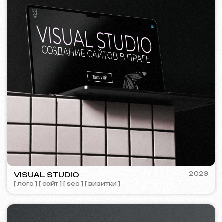
Я согласен(а) с
Политикой конфиденциальности
Свяжитесь со мной
Контакты
Главная страница
Блог
Портфолио
Услуги и цены
Вопросы и ответы
Russian
Отзывы
Email
Позвоните нам
+420 775 900 316
info@iuntsevich.cz
ВКонтакте
Instagram
Telegram
Facebook
Linkedin
Условия и положения
Политика конфиденциальности