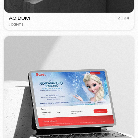
VISUAL STUDIO
2023
[ лого ] [ сайт ] [ seo ] [ визитки ]