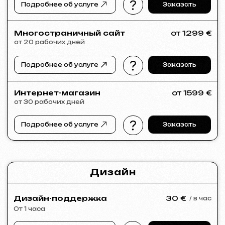
Если в списке услуг не нашли нужное –
напишите нам!
У нас большая сеть проверенных
специалистов, готовых реализовать
любые задачи для вашего бизнеса.
Портфолио
Посмотрите наши работы и убедитесь
в качестве!
Все работы
Разработка сайтов
Реклама (meta ads, google ads)