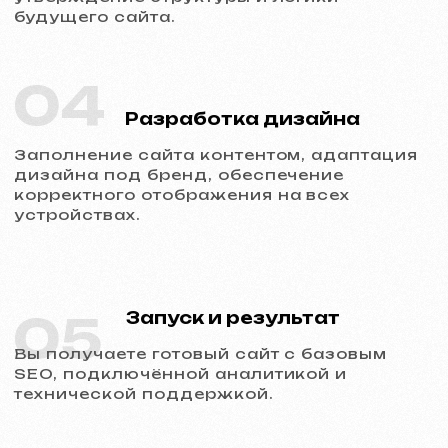
Обсудить проект
Услуги и цены
Мы предлагаем комплексные
маркетинговые решения
Разработка сайтов
Шаблонный сайт
599 €
от 5 рабочих дней
Подробнее об услуге
Заказать
Одностраничный сайт
от 799 €
от 14 рабочих дней