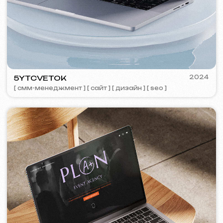
TOP TRAVEL COMPANY
2022
[ лого ] [ сайт ] [ seo ] [ дизайн ]
FEOH COSMETIC
2022
[ интернет-магазин ]