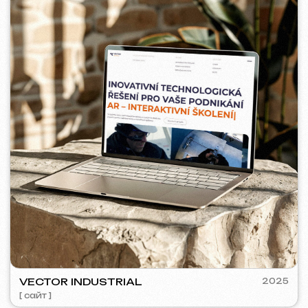
5YTCVETOK
2024
[ смм-менеджмент ] [ сайт ] [ дизайн ] [ seo ]