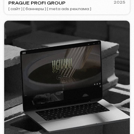
[ сайт ] [ seo ] [ меню ] [ баннеры ] [ meta ads реклама ]
ZAPOMNI
2023
[ смм-менеджмент ] [ сайт ] [ seo ]