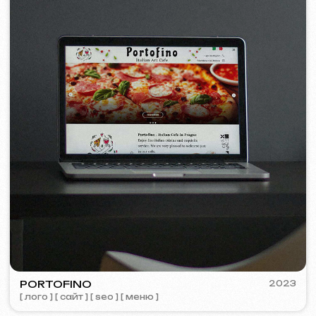
Политика использования файлов Cookie
© iuntsevich 2024 - 2026
IČO: 21630321
Все права защищены
Сделано с
любовью <3
Behance
Clutch
Coroflot
Dribbble
Contra
Goodfirms