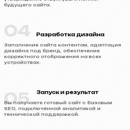
Обсудить проект
Услуги и цены
Мы предлагаем комплексные
маркетинговые решения
Разработка сайтов
Шаблонный сайт
599 €
от 5 рабочих дней
Подробнее об услуге
Заказать
Одностраничный сайт
от 799 €
от 14 рабочих дней