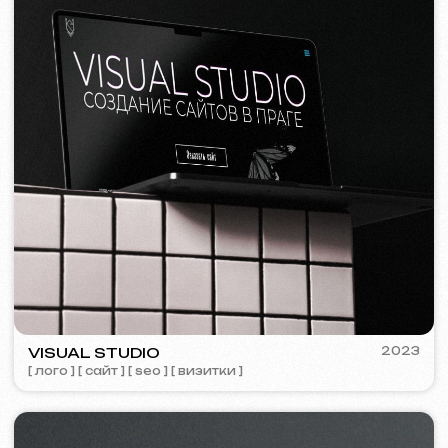
Я согласен(а) с
Политикой конфиденциальности
Свяжитесь со мной
Контакты
Главная страница
Блог
Портфолио
Услуги и цены
Вопросы и ответы
Russian
Отзывы
Email
Позвоните нам
+420 775 900 316
info@iuntsevich.cz
ВКонтакте
Instagram
Telegram
Facebook
Linkedin
Условия и положения
Политика конфиденциальности