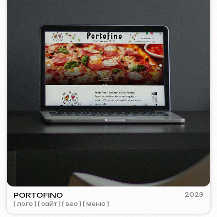
Политика использования файлов Cookie
© iuntsevich 2024 - 2026
IČO: 21630321
Все права защищены
Сделано с
любовью <3
Behance
Clutch
Coroflot
Dribbble
Contra
Goodfirms