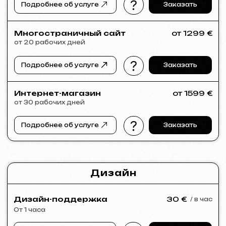
Если в списке услуг не нашли нужное –
напишите нам!
У нас большая сеть проверенных
специалистов, готовых реализовать
любые задачи для вашего бизнеса.
Портфолио
Посмотрите наши работы и убедитесь
в качестве!
Все работы
Разработка сайтов
Реклама (meta ads, google ads)