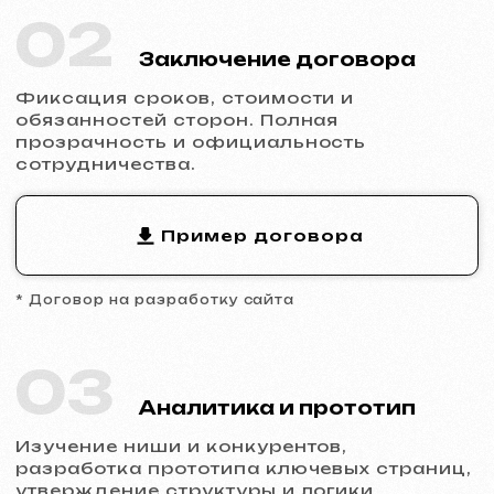
04
Разработка дизайна
Заполнение сайта контентом, адаптация
дизайна под бренд, обеспечение
корректного отображения на всех
устройствах.
05
Запуск и результат
Вы получаете готовый сайт с базовым
SEO, подключённой аналитикой и
технической поддержкой.
Готовы к запуску?
Не откладывайте присутствие в
интернете.
Оставьте заявку
, и мы
обсудим ваш проект, поможем с
выбором типа сайта и сделаем расчет.