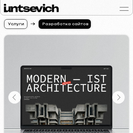
У
с
л
у
г
и
Разработка сайтов
У
с
л
у
г
и
Портфолио
Услуги и цены
Вопросы и ответ
Отзывы
Контакты
Статьи
Russian
Бесплатная консульт
Разработка сайтов для
дизайнера интерьера