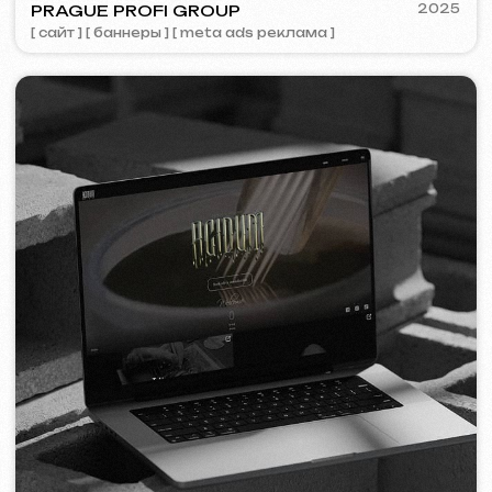
[ сайт ] [ seo ] [ меню ] [ баннеры ] [ meta ads реклама ]
ZAPOMNI
2023
[ смм-менеджмент ] [ сайт ] [ seo ]