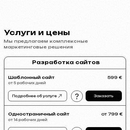
Графический дизайн
от 199 €
от 5 рабочих дней
Разработка логотипов, брендбуков, рекламных
материалов, баннеров, визиток и меню для
ресторанов.
Подробнее об услуге
Заказать
Реклама и продвижение
Реклама в Meta Ads / Google Ads
от 600 €
месяц
Подробнее об услуге
Заказать
Анализ ниши и стратегия
от 249 €
от 14 рабочих дней
Подробнее об услуге
Заказать
Полный анализ вашего сайта
от 199 €
от 5 рабочих дней
Подробнее об услуге
Заказать