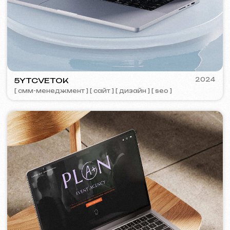
TOP TRAVEL COMPANY
2022
[ лого ] [ сайт ] [ seo ] [ дизайн ]
FEOH COSMETIC
2022
[ интернет-магазин ]