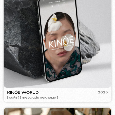
SURE
2024
[ смм-менеджмент ] [ сайт ] [ seo ] [ копирайтинг ]