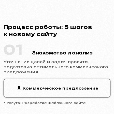
* Услуга: Разработка шаблонного сайта
02
Заключение договора
Фиксация сроков, стоимости и
обязанностей сторон. Полная
прозрачность и официальность
сотрудничества.
Пример договора
* Договор на разработку сайта
03
Аналитика и прототип
Изучение ниши и конкурентов,
разработка прототипа ключевых страниц,
утверждение структуры и логики
будущего сайта.