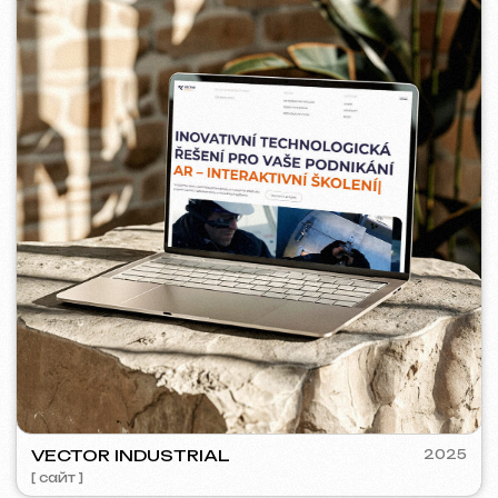
5YTCVETOK
2024
[ смм-менеджмент ] [ сайт ] [ дизайн ] [ seo ]