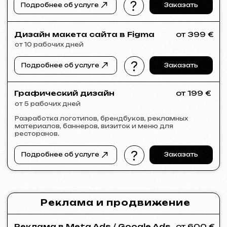
KINȮE WORLD
2025
[ сайт ] [ meta ads реклама ]