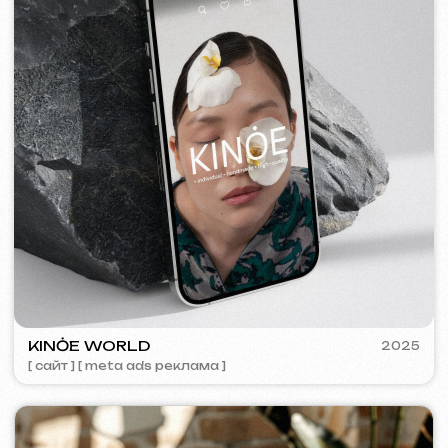
SURE
2024
[ смм-менеджмент ] [ сайт ] [ seo ] [ копирайтинг ]