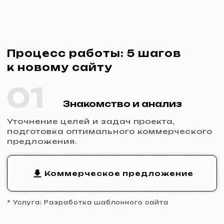
* Услуга: Разработка шаблонного сайта
02
Заключение договора
Фиксация сроков, стоимости и
обязанностей сторон. Полная
прозрачность и официальность
сотрудничества.
Пример договора
* Договор на разработку сайта
03
Аналитика и прототип
Изучение ниши и конкурентов,
разработка прототипа ключевых страниц,
утверждение структуры и логики
будущего сайта.