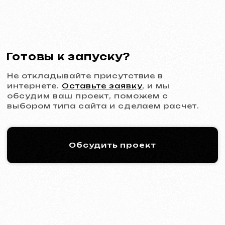
Многостраничный сайт
от 1299 €
от 20 рабочих дней
Подробнее об услуге
Заказать
Интернет-магазин
от 1599 €
от 30 рабочих дней
Подробнее об услуге
Заказать
Дизайн
Дизайн-поддержка
30 €
/ в час
От 1 часа
Подробнее об услуге
Заказать
Дизайн макета сайта в Figma
от 399 €
от 10 рабочих дней
Подробнее об услуге
Заказать
Графический дизайн
от 199 €