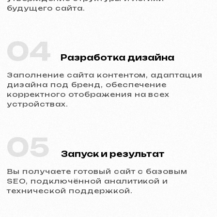
Обсудить проект
Услуги и цены
Мы предлагаем комплексные
маркетинговые решения
Разработка сайтов
Шаблонный сайт
599 €
от 5 рабочих дней
Подробнее об услуге
Заказать
Одностраничный сайт
от 799 €
от 14 рабочих дней
Подробнее об услуге
Заказать