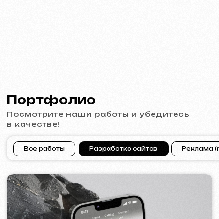
[ сайт ] [ баннеры ] [ meta ads реклама ]
ACIDUM
2024
[ сайт ]