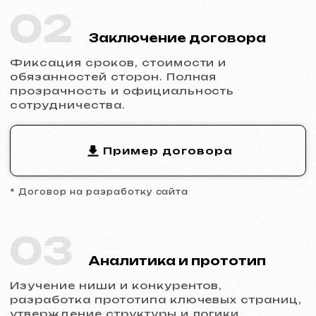
04
Разработка дизайна
Заполнение сайта контентом, адаптация
дизайна под бренд, обеспечение
корректного отображения на всех
устройствах.
05
Запуск и результат
Вы получаете готовый сайт с базовым
SEO, подключённой аналитикой и
технической поддержкой.
Готовы к запуску?
Не откладывайте присутствие в
интернете.
Оставьте заявку
, и мы
обсудим ваш проект, поможем с
выбором типа сайта и сделаем расчет.