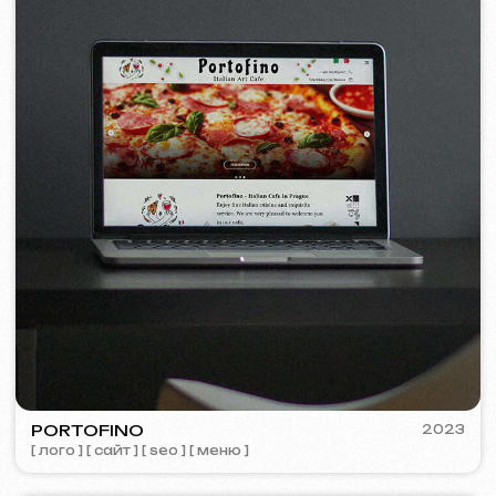
© iuntsevich 2024 - 2026
IČO: 21630321
Все права защищены
Сделано с
любовью <3
Behance
Clutch
Coroflot
Dribbble
Contra
Goodfirms