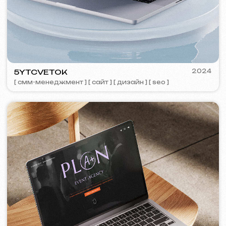
TOP TRAVEL COMPANY
2022
[ лого ] [ сайт ] [ seo ] [ дизайн ]
FEOH COSMETIC
2022
[ интернет-магазин ]