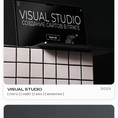
Я согласен(а) с
Политикой конфиденциальности
Свяжитесь со мной
Контакты
Главная страница
Блог
Портфолио
Услуги и цены
Вопросы и ответы
Russian
Отзывы
Email
Позвоните нам
+420 775 900 316
info@iuntsevich.cz
ВКонтакте
Instagram
Telegram
Facebook
Linkedin
Условия и положения
Политика конфиденциальности
Политика использования файлов Cookie