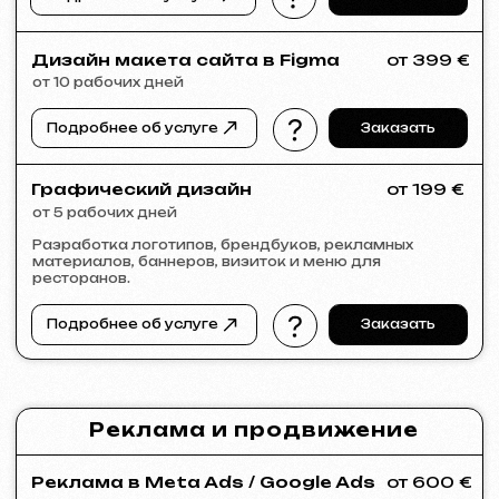
KINȮE WORLD
2025
[ сайт ] [ meta ads реклама ]