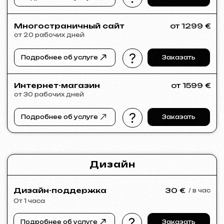
Если в списке услуг не нашли нужное –
напишите нам!
У нас большая сеть проверенных
специалистов, готовых реализовать
любые задачи для вашего бизнеса.
Портфолио
Посмотрите наши работы и убедитесь
в качестве!
Все работы
Разработка сайтов
Реклама (meta ads, google ads)