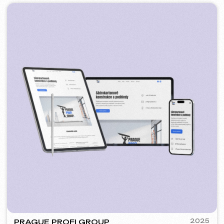
PLAN EVENT AGENCY
2023
[ редизайн сайта ] [ seo ]
FLAMES
2022-25
[ сайт ] [ seo ] [ меню ] [ баннеры ] [ meta ads реклама ]