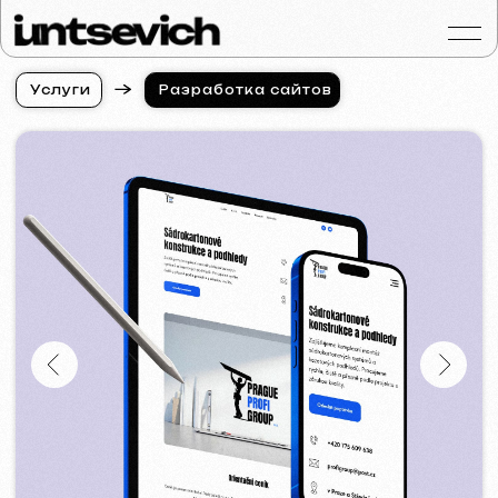
У
с
л
у
г
и
Разработка сайтов
У
с
л
у
г
и
Портфолио
Услуги и цены
Вопросы и ответ
Отзывы
Контакты
Статьи
Russian
Бесплатная консульт
Разработка сайтов
в Нью-Йорке