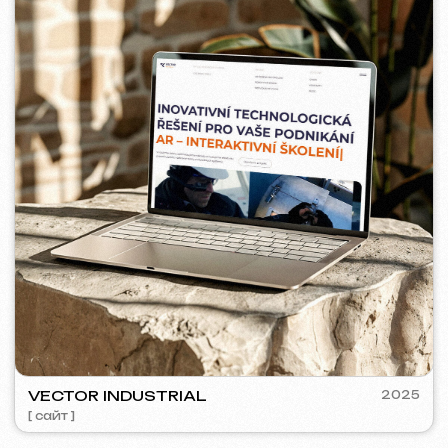
5YTCVETOK
2024
[ смм-менеджмент ] [ сайт ] [ дизайн ] [ seo ]