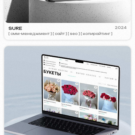
PORTOFINO
2023
[ лого ] [ сайт ] [ seo ] [ меню ]