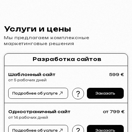
от 5 рабочих дней
Разработка логотипов, брендбуков, рекламных
материалов, баннеров, визиток и меню для
ресторанов.
Подробнее об услуге
Заказать
Реклама и продвижение
Реклама в Meta Ads / Google Ads
от 600 €
месяц
Подробнее об услуге
Заказать
Анализ ниши и стратегия
от 249 €
от 14 рабочих дней
Подробнее об услуге
Заказать
Полный анализ вашего сайта
от 199 €
от 5 рабочих дней
Подробнее об услуге
Заказать