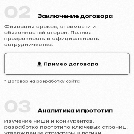
04
Разработка дизайна
Заполнение сайта контентом, адаптация
дизайна под бренд, обеспечение
корректного отображения на всех
устройствах.
05
Запуск и результат
Вы получаете готовый сайт с базовым
SEO, подключённой аналитикой и
технической поддержкой.
Готовы к запуску?
Не откладывайте присутствие в
интернете.
Оставьте заявку
, и мы
обсудим ваш проект, поможем с
выбором типа сайта и сделаем расчет.