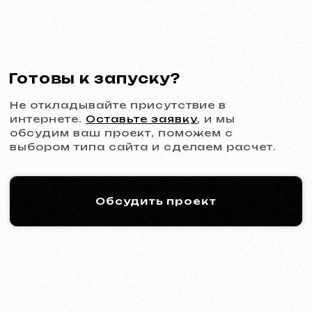
Многостраничный сайт
от 1299 €
от 20 рабочих дней
Подробнее об услуге
Заказать
Интернет-магазин
от 1599 €
от 30 рабочих дней
Подробнее об услуге
Заказать
Дизайн
Дизайн-поддержка
30 €
/ в час
От 1 часа
Подробнее об услуге
Заказать
Дизайн макета сайта в Figma
от 399 €
от 10 рабочих дней
Подробнее об услуге
Заказать
Графический дизайн
от 199 €