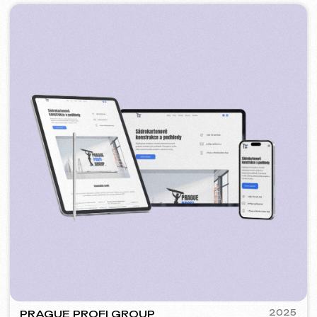
PLAN EVENT AGENCY
2023
[ редизайн сайта ] [ seo ]
FLAMES
2022-25
[ сайт ] [ seo ] [ меню ] [ баннеры ] [ meta ads реклама ]