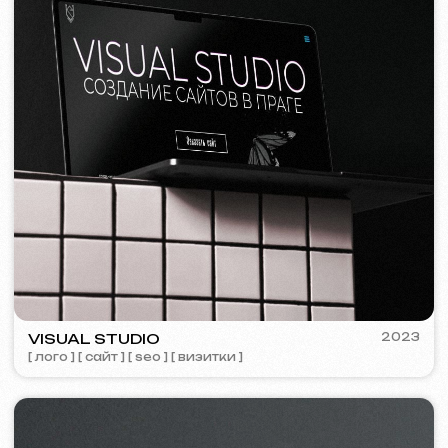
Я согласен(а) с
Политикой конфиденциальности
Свяжитесь со мной
Контакты
Главная страница
Блог
Портфолио
Услуги и цены
Вопросы и ответы
Russian
Отзывы
Email
Позвоните нам
+420 775 900 316
info@iuntsevich.cz
ВКонтакте
Instagram
Telegram
Facebook
Linkedin
Условия и положения
Политика конфиденциальности
Политика использования файлов Cookie