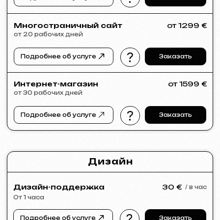
Если в списке услуг не нашли нужное –
напишите нам!
У нас большая сеть проверенных
специалистов, готовых реализовать
любые задачи для вашего бизнеса.
Портфолио
Посмотрите наши работы и убедитесь
в качестве!
Все работы
Разработка сайтов
Реклама (meta ads, google ads)