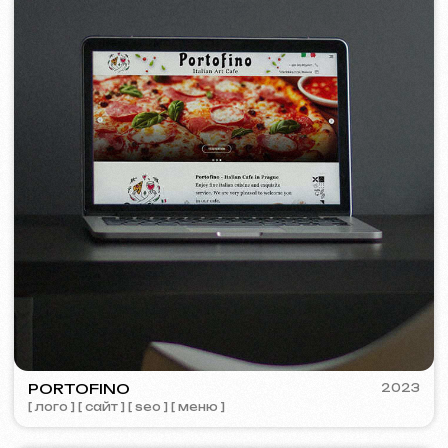
© iuntsevich 2024 - 2026
IČO: 21630321
Все права защищены
Сделано с
любовью <3
Behance
Clutch
Coroflot
Dribbble
Contra
Goodfirms