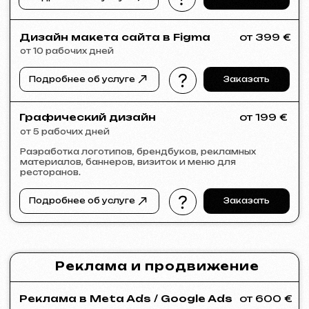
KINȮE WORLD
2025
[ сайт ] [ meta ads реклама ]