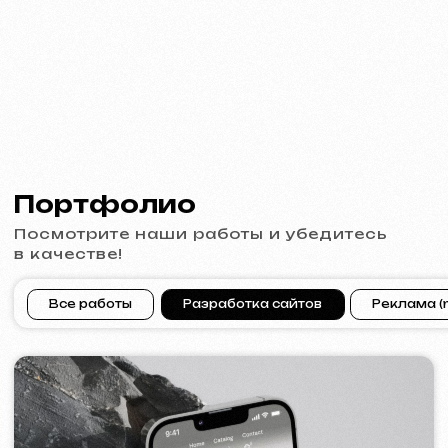
[ сайт ] [ баннеры ] [ meta ads реклама ]
ACIDUM
2024
[ сайт ]