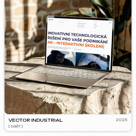
5YTCVETOK
2024
[ смм-менеджмент ] [ сайт ] [ дизайн ] [ seo ]