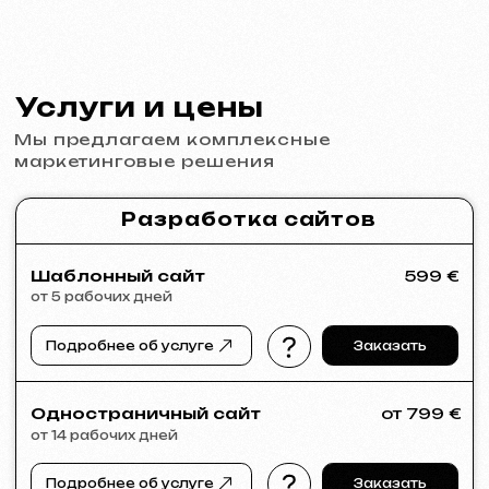
от 5 рабочих дней
Разработка логотипов, брендбуков, рекламных
материалов, баннеров, визиток и меню для
ресторанов.
Подробнее об услуге
Заказать
Реклама и продвижение
Реклама в Meta Ads / Google Ads
от 600 €
месяц
Подробнее об услуге
Заказать
Анализ ниши и стратегия
от 249 €
от 14 рабочих дней
Подробнее об услуге
Заказать
Полный анализ вашего сайта
от 199 €
от 5 рабочих дней
Подробнее об услуге
Заказать