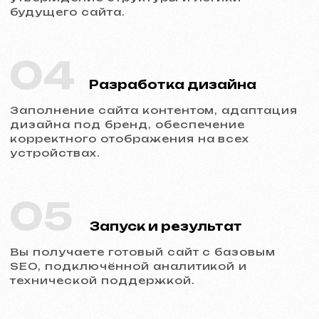
Обсудить проект
Услуги и цены
Мы предлагаем комплексные
маркетинговые решения
Разработка сайтов
Шаблонный сайт
599 €
от 5 рабочих дней
Подробнее об услуге
Заказать
Одностраничный сайт
от 799 €
от 14 рабочих дней
Подробнее об услуге
Заказать