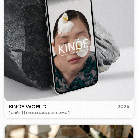
SURE
2024
[ смм-менеджмент ] [ сайт ] [ seo ] [ копирайтинг ]