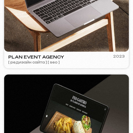
COFFEE FACTORY
2022
[ редизайн сайта ]
[ 14/14 ]
Некоторые кейсы недоступны для
просмотра из-за соглашений о
конфиденциальности