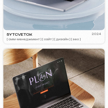
TOP TRAVEL COMPANY
2022
[ лого ] [ сайт ] [ seo ] [ дизайн ]
FEOH COSMETIC
2022
[ интернет-магазин ]