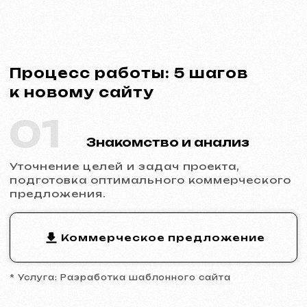
* Услуга: Разработка шаблонного сайта
02
Заключение договора
Фиксация сроков, стоимости и
обязанностей сторон. Полная
прозрачность и официальность
сотрудничества.
Пример договора
* Договор на разработку сайта
03
Аналитика и прототип
Изучение ниши и конкурентов,
разработка прототипа ключевых страниц,
утверждение структуры и логики
будущего сайта.