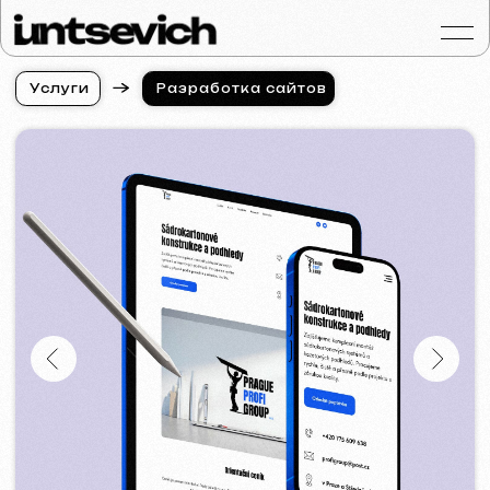
У
с
л
у
г
и
Разработка сайтов
У
с
л
у
г
и
Портфолио
Услуги и цены
Вопросы и ответ
Отзывы
Контакты
Статьи
Russian
Бесплатная консульт
Разработка сайтов
в Лодзи