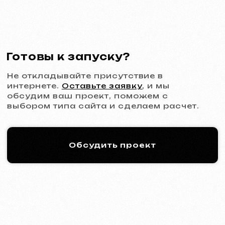
Многостраничный сайт
от 1299 €
от 20 рабочих дней
Подробнее об услуге
Заказать
Интернет-магазин
от 1599 €
от 30 рабочих дней
Подробнее об услуге
Заказать
Дизайн
Дизайн-поддержка
30 €
/ в час
От 1 часа
Подробнее об услуге
Заказать
Дизайн макета сайта в Figma
от 399 €
от 10 рабочих дней
Подробнее об услуге
Заказать
Графический дизайн
от 199 €