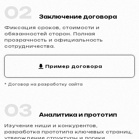
04
Разработка дизайна
Заполнение сайта контентом, адаптация
дизайна под бренд, обеспечение
корректного отображения на всех
устройствах.
05
Запуск и результат
Вы получаете готовый сайт с базовым
SEO, подключённой аналитикой и
технической поддержкой.
Готовы к запуску?
Не откладывайте присутствие в
интернете.
Оставьте заявку
, и мы
обсудим ваш проект, поможем с
выбором типа сайта и сделаем расчет.