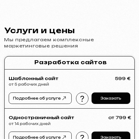
от 5 рабочих дней
Разработка логотипов, брендбуков, рекламных
материалов, баннеров, визиток и меню для
ресторанов.
Подробнее об услуге
Заказать
Реклама и продвижение
Реклама в Meta Ads / Google Ads
от 600 €
месяц
Подробнее об услуге
Заказать
Анализ ниши и стратегия
от 249 €
от 14 рабочих дней
Подробнее об услуге
Заказать
Полный анализ вашего сайта
от 199 €
от 5 рабочих дней
Подробнее об услуге
Заказать