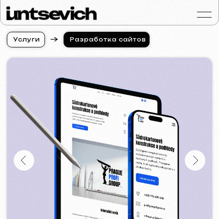
У
с
л
у
г
и
Разработка сайтов
У
с
л
у
г
и
Портфолио
Услуги и цены
Вопросы и ответ
Отзывы
Контакты
Статьи
Russian
Бесплатная консульт
Разработка сайтов
в Казани