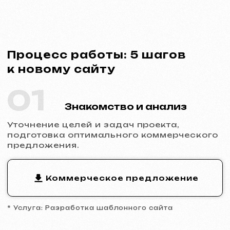
* Услуга: Разработка шаблонного сайта
02
Заключение договора
Фиксация сроков, стоимости и
обязанностей сторон. Полная
прозрачность и официальность
сотрудничества.
Пример договора
* Договор на разработку сайта
03
Аналитика и прототип
Изучение ниши и конкурентов,
разработка прототипа ключевых страниц,
утверждение структуры и логики
будущего сайта.