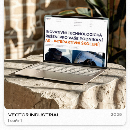
5YTCVETOK
2024
[ смм-менеджмент ] [ сайт ] [ дизайн ] [ seo ]