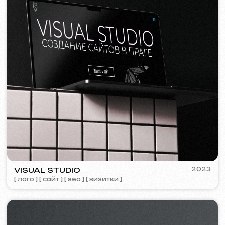
Я согласен(а) с
Политикой конфиденциальности
Свяжитесь со мной
Контакты
Главная страница
Блог
Портфолио
Услуги и цены
Вопросы и ответы
Russian
Отзывы
Email
Позвоните нам
+420 775 900 316
info@iuntsevich.cz
ВКонтакте
Instagram
Telegram
Facebook
Linkedin
Условия и положения
Политика конфиденциальности
Политика использования файлов Cookie