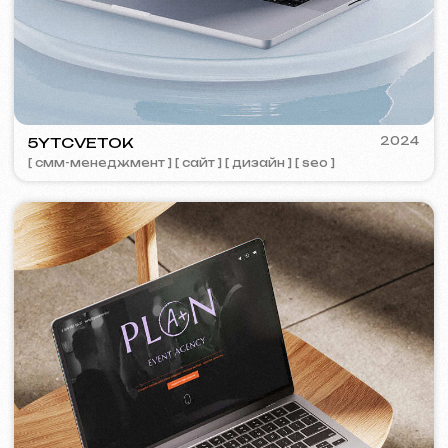
TOP TRAVEL COMPANY
2022
[ лого ] [ сайт ] [ seo ] [ дизайн ]
FEOH COSMETIC
2022
[ интернет-магазин ]