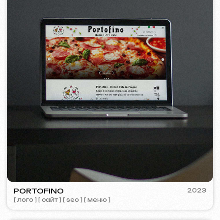
© iuntsevich 2024 - 2026
IČO: 21630321
Все права защищены
Сделано с
любовью <3
Behance
Clutch
Coroflot
Dribbble
Contra
Goodfirms