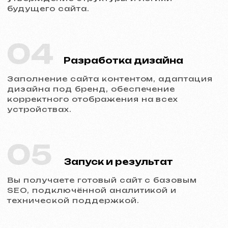
Обсудить проект
Услуги и цены
Мы предлагаем комплексные
маркетинговые решения
Разработка сайтов
Шаблонный сайт
599 €
от 5 рабочих дней
Подробнее об услуге
Заказать
Одностраничный сайт
от 799 €
от 14 рабочих дней
Подробнее об услуге
Заказать