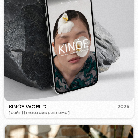
SURE
2024
[ смм-менеджмент ] [ сайт ] [ seo ] [ копирайтинг ]