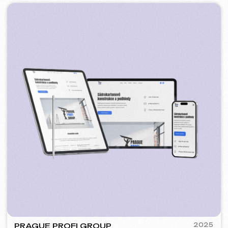
PLAN EVENT AGENCY
2023
[ редизайн сайта ] [ seo ]
FLAMES
2022-25
[ сайт ] [ seo ] [ меню ] [ баннеры ] [ meta ads реклама ]