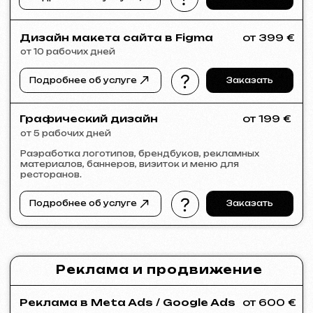
KINȮE WORLD
2025
[ сайт ] [ meta ads реклама ]