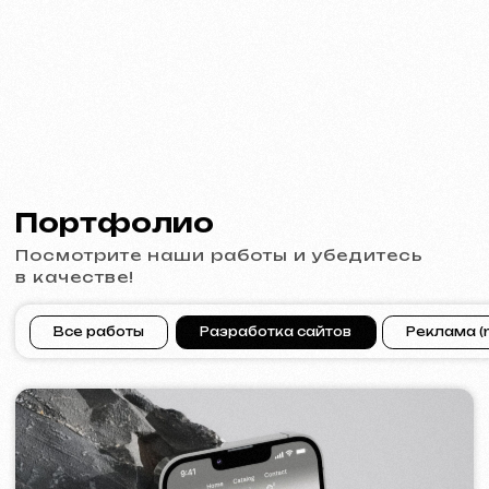
[ сайт ] [ баннеры ] [ meta ads реклама ]
ACIDUM
2024
[ сайт ]