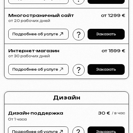
Если в списке услуг не нашли нужное –
напишите нам!
У нас большая сеть проверенных
специалистов, готовых реализовать
любые задачи для вашего бизнеса.
Портфолио
Посмотрите наши работы и убедитесь
в качестве!
Все работы
Разработка сайтов
Реклама (meta ads, google ads)