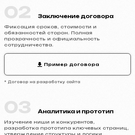
04
Разработка дизайна
Заполнение сайта контентом, адаптация
дизайна под бренд, обеспечение
корректного отображения на всех
устройствах.
05
Запуск и результат
Вы получаете готовый сайт с базовым
SEO, подключённой аналитикой и
технической поддержкой.
Готовы к запуску?
Не откладывайте присутствие в
интернете.
Оставьте заявку
, и мы
обсудим ваш проект, поможем с
выбором типа сайта и сделаем расчет.