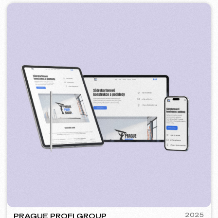
PLAN EVENT AGENCY
2023
[ редизайн сайта ] [ seo ]
FLAMES
2022-25
[ сайт ] [ seo ] [ меню ] [ баннеры ] [ meta ads реклама ]