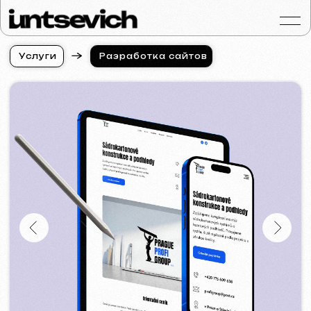
У
с
л
у
г
и
Разработка сайтов
У
с
л
у
г
и
Портфолио
Услуги и цены
Вопросы и ответ
Отзывы
Контакты
Статьи
Russian
Бесплатная консульт
Разработка сайтов
в Екатеринбурге