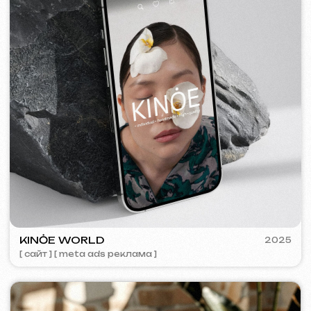
SURE
2024
[ смм-менеджмент ] [ сайт ] [ seo ] [ копирайтинг ]