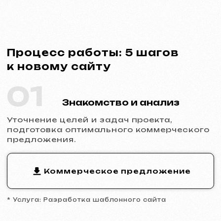
* Услуга: Разработка шаблонного сайта
02
Заключение договора
Фиксация сроков, стоимости и
обязанностей сторон. Полная
прозрачность и официальность
сотрудничества.
Пример договора
* Договор на разработку сайта
03
Аналитика и прототип
Изучение ниши и конкурентов,
разработка прототипа ключевых страниц,
утверждение структуры и логики
будущего сайта.