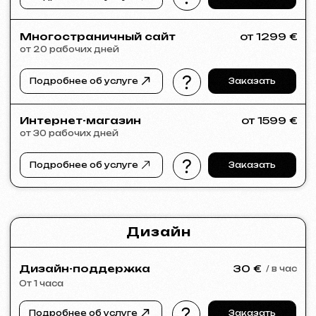
Если в списке услуг не нашли нужное –
напишите нам!
У нас большая сеть проверенных
специалистов, готовых реализовать
любые задачи для вашего бизнеса.
Портфолио
Посмотрите наши работы и убедитесь
в качестве!
Все работы
Разработка сайтов
Реклама (meta ads, google ads)