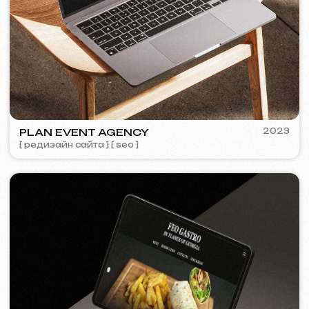
COFFEE FACTORY
2022
[ редизайн сайта ]
[ 14/14 ]
Некоторые кейсы недоступны для
просмотра из-за соглашений о
конфиденциальности