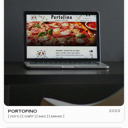
© iuntsevich 2024 - 2026
IČO: 21630321
Все права защищены
Сделано с
любовью <3
Behance
Clutch
Coroflot
Dribbble
Contra
Goodfirms