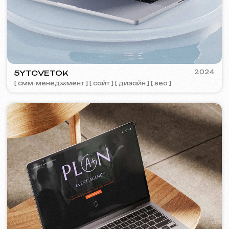
TOP TRAVEL COMPANY
2022
[ лого ] [ сайт ] [ seo ] [ дизайн ]
FEOH COSMETIC
2022
[ интернет-магазин ]