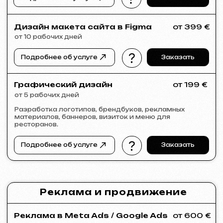
KINȮE WORLD
2025
[ сайт ] [ meta ads реклама ]