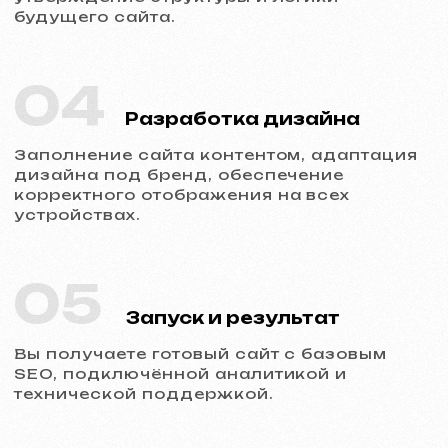
Обсудить проект
Услуги и цены
Мы предлагаем комплексные
маркетинговые решения
Разработка сайтов
Шаблонный сайт
599 €
от 5 рабочих дней
Подробнее об услуге
Заказать
Одностраничный сайт
от 799 €
от 14 рабочих дней
Подробнее об услуге
Заказать