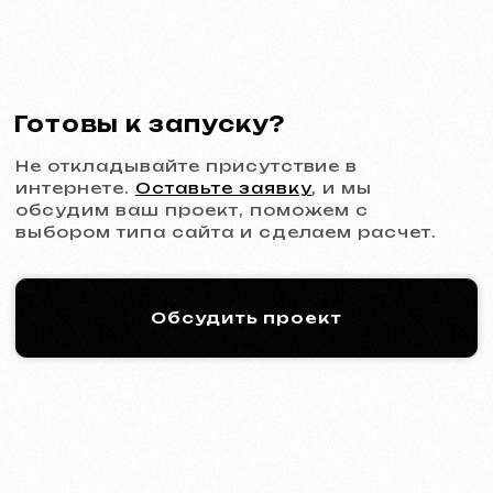
Многостраничный сайт
от 1299 €
от 20 рабочих дней
Подробнее об услуге
Заказать
Интернет-магазин
от 1599 €
от 30 рабочих дней
Подробнее об услуге
Заказать
Дизайн
Дизайн-поддержка
30 €
/ в час
От 1 часа
Подробнее об услуге
Заказать
Дизайн макета сайта в Figma
от 399 €
от 10 рабочих дней
Подробнее об услуге
Заказать
Графический дизайн
от 199 €