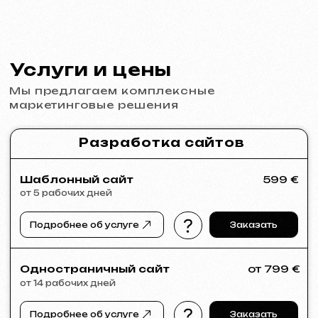
от 5 рабочих дней
Разработка логотипов, брендбуков, рекламных
материалов, баннеров, визиток и меню для
ресторанов.
Подробнее об услуге
Заказать
Реклама и продвижение
Реклама в Meta Ads / Google Ads
от 600 €
месяц
Подробнее об услуге
Заказать
Анализ ниши и стратегия
от 249 €
от 14 рабочих дней
Подробнее об услуге
Заказать
Полный анализ вашего сайта
от 199 €
от 5 рабочих дней
Подробнее об услуге
Заказать