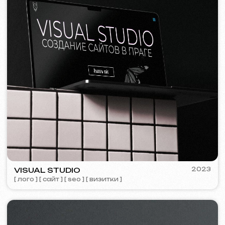
Я согласен(а) с
Политикой конфиденциальности
Свяжитесь со мной
Контакты
Главная страница
Блог
Портфолио
Услуги и цены
Вопросы и ответы
Russian
Отзывы
Email
Позвоните нам
+420 775 900 316
info@iuntsevich.cz
ВКонтакте
Instagram
Telegram
Facebook
Linkedin
Условия и положения
Политика конфиденциальности
Политика использования файлов Cookie