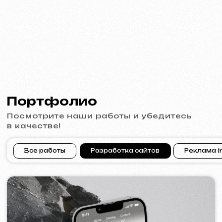
[ сайт ] [ баннеры ] [ meta ads реклама ]
ACIDUM
2024
[ сайт ]