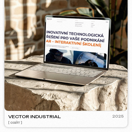
5YTCVETOK
2024
[ смм-менеджмент ] [ сайт ] [ дизайн ] [ seo ]