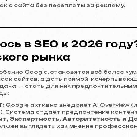
ок с сайта без переплаты за рекламу.
ось в SEO к 2026 году
кого рынка
обенно Google, становятся всё более «у
исок сайтов, а дать прямой, исчерпываю
дача — стать для них предпочтительным
ды:
T:
Google активно внедряет AI Overview 
). Система отдаёт предпочтение контент
т, Экспертность, Авторитетность и Дов
олжен выглядеть как мнение профессиона