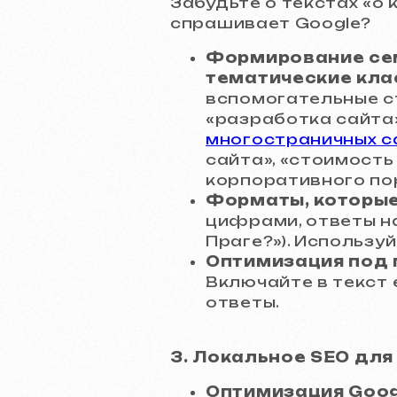
Забудьте о текстах «о 
спрашивает Google?
Формирование сем
тематические кла
вспомогательные с
«разработка сайта
многостраничных с
сайта», «стоимость
корпоративного по
Форматы, которые
цифрами, ответы н
Праге?»). Используй
Оптимизация под 
Включайте в текст
ответы.
3. Локальное SEO для
Оптимизация Googl