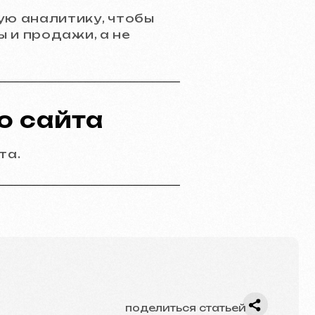
ю аналитику, чтобы
 и продажи, а не
поделиться статьей
о сайта
та.
Позвоните нам
evich.cz
+420 775 900 316