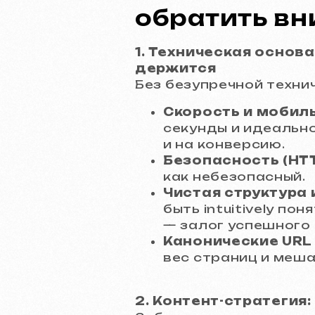
обратить в
1. Техническая основа
держится
Без безупречной технич
Скорость и мобил
секунды и идеальн
и на конверсию.
Безопасность (HTT
как небезопасный.
Чистая структура 
быть intuitively по
— залог успешного 
Канонические URL 
вес страниц и меш
2. Контент-стратегия