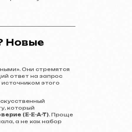
? Новые
мными». Они стремятся
щий ответ на запрос
 источником этого
(искусственный
у, который
ерие (E-E-A-T)
. Проще
ла, а не как набор