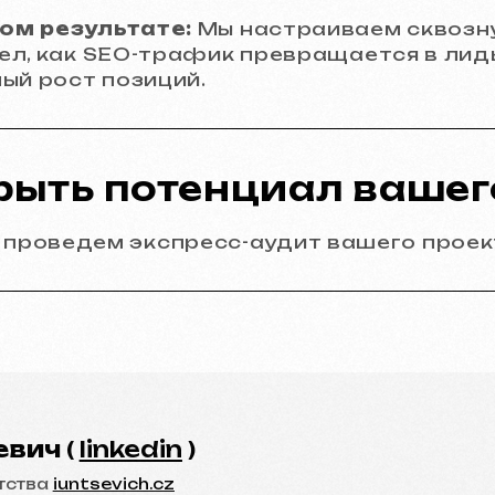
ч
(
linkedin
)
ом результате:
Мы настраиваем сквозну
л, как SEO-трафик превращается в лиды
iuntsevich.cz
ый рост позиций.
рыть потенциал вашег
Оцените статью
мы проведем экспресс-аудит вашего проек
Instagram
Email
Facebook
info@iunts
ВКонтакте
Telegram