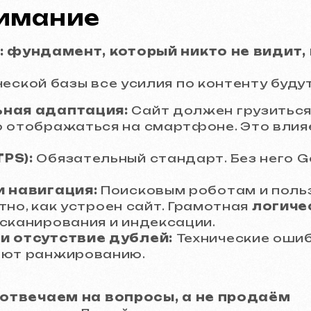
нимание
: фундамент, который никто не видит, 
еской базы все усилия по контенту буду
ьная адаптация:
Сайт должен грузиться 
о отображаться на смартфоне. Это влия
PS):
Обязательный стандарт. Без него G
и навигация:
Поисковым роботам и пол
нятно, как устроен сайт. Грамотная
логиче
сканирования и индексации.
и отсутствие дублей:
Технические ошиб
ают ранжированию.
: отвечаем на вопросы, а не продаём