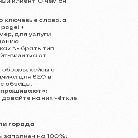
ый клиент. О чём он
 ключевые слова, а
 page) +
ер, для услуги
зданию
как выбрать тип
айт-визитка от
 обзоры, кейсы с
чика для SEO в
ие абзацы.
спрашивают»:
давайте на них чёткие
ели города
 заполнен на 100%: