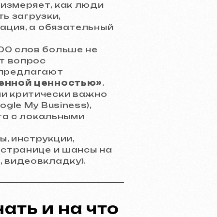
измеряет, как люди
ь загрузки,
ация, а обязательный
00 слов больше не
т вопрос
 предлагают
ленной ценностью»
.
ии критически важно
ogle My Business),
та с локальными
, инструкции,
 странице и шансы на
 видеовкладку).
ать и на что