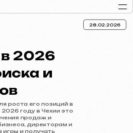
28.02.2026
Портфолио
 в 2026
Услуги и цен
Вопросы и о
оиска и
Отзывы
Контакты
ов
Статьи
ля роста его позиций в
Russian
 2026 году в Чехии это
ичения продаж и
Бесплатная консул
бизнеса, директорам и
 игры и получать