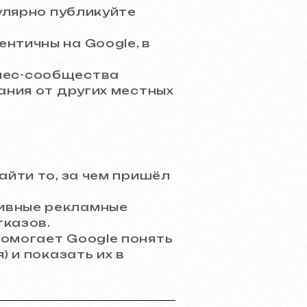
гулярно публикуйте
нтичны на Google, в
нес-сообщества
ания от других местных
айти то, за чем пришёл
сивные рекламные
тказов.
омогает Google понять
 и показать их в