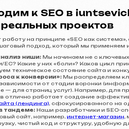
дим к SEO в iuntsevich
 реальных проектов
работу на принципе «SEO как система», 
шаговый подход, который мы применяем и
анализ ниши:
Мы начинаем не с ключевых 
и/ЕС? Какие у них «боли»? Каков цикл пр
ем техническое состояние сайта и конк
роса к конверсии»:
Мы распределяем кл
 зависимости от стадии воронки (инфор
е — для страниц услуг). Например, для п
ов отлично работает создание эффекти
айта (лендинга)
, сфокусированного на о
 в тандеме:
Наши разработчики и SEO-с
овый сайт, например,
интернет-магазин
,
рузку, чистый код и структуру, удобную д