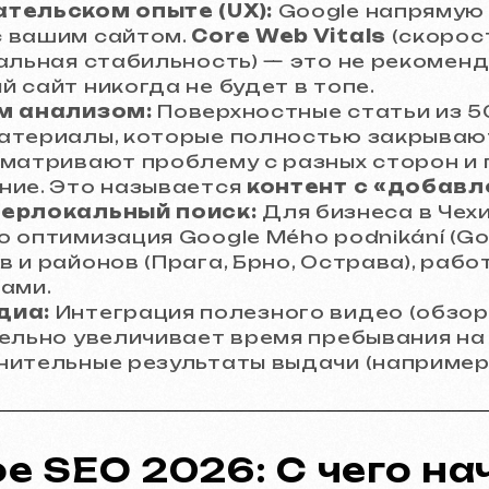
тельском опыте (UX):
Google напрямую 
 вашим сайтом.
Core Web Vitals
(скорост
альная стабильность) — это не рекоменд
 сайт никогда не будет в топе.
м анализом:
Поверхностные статьи из 5
атериалы, которые полностью закрываю
сматривают проблему с разных сторон и
ние. Это называется
контент с «добав
перлокальный поиск:
Для бизнеса в Чех
то оптимизация Google Mého podnikání (Go
 и районов (Прага, Брно, Острава), рабо
ами.
диа:
Интеграция полезного видео (обзоры
ельно увеличивает время пребывания на
нительные результаты выдачи (например,
 SEO 2026: С чего нач