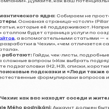
компании». Думайте, как ваш потенциальн
антического ядра:
Собираем не просто
стеры
. Основная страница-«столп» (Pillar
татьи, которые её поддерживают. Наприм
» столпом будет страница услуги по со
айтов
, а вспомогательными статьями — «
 разработки в Чехии», «чем отличается с
ртала».
 работают:
Гайды, чек-листы, подробные
а сложные вопросы («Как выбрать подряд
те подзаголовки (H2, H3), списки, коротк
поисковые подсказки и «Люди также 
 естественные формулировки вопросов и 
 Чехии: как вас находят соседи и жит
e Mého podnikání:
Аккаунт должен быть