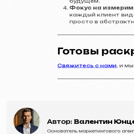
будущем.
Автор:
Валентин Юнцеви
Фокус на измерим
каждый клиент виде
Основатель маркетингового агентства
просто в абстрактн
Готовы раск
Свяжитесь с нами
, и 
Контакты
Главная страница
Блог
Портфолио
Услуги и цены
Вопросы и ответы