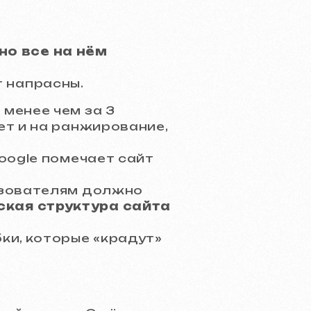
но все на нём
т напрасны.
менее чем за 3
ет и на ранжирование,
oogle помечает сайт
ьзователям должно
ская структура сайта
ки, которые «крадут»