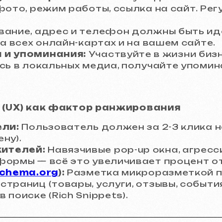
фото, режим работы, ссылка на сайт. Ре
ание, адрес и телефон должны быть иде
на всех онлайн-картах и на вашем сайте.
 и упоминания:
Участвуйте в жизни биз
сь в локальных медиа, получайте упомин
 (UX) как фактор ранжирования
ели:
Пользователь должен за 2-3 клика н
ену).
ителей:
Навязчивые pop-up окна, агрес
формы — всё это увеличивает процент о
chema.org
):
Разметка микроразметкой п
траниц (товары, услуги, отзывы, события)
поиске (Rich Snippets).