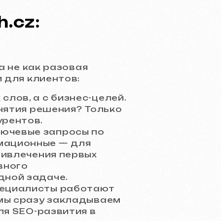
.cz:
а не как разовая
 для клиентов:
слов, а с бизнес-целей.
инятия решения? Только
урентов.
ючевые запросы по
мационные — для
ривлечения первых
вного
дной задаче.
пециалисты работают
 мы сразу закладываем
ля SEO-развития в