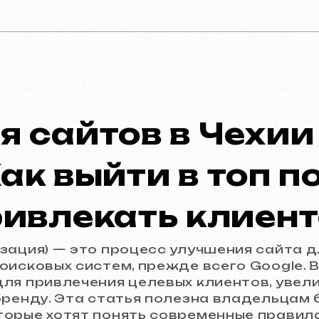
я сайтов в Чехии
Как выйти в топ п
ривлекать клиент
зация) — это процесс улучшения сайта д
исковых систем, прежде всего Google. В
ля привлечения целевых клиентов, увел
бренду. Эта статья полезна владельцам 
орые хотят понять современные правила