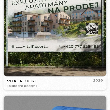
BARLINER
2024-25
[ google ads reklama ] [ bannery ]