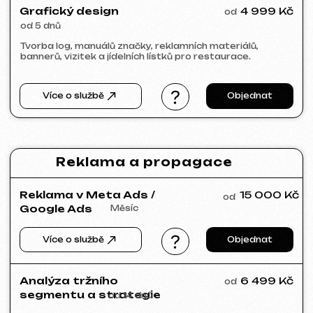
PRAGUE PROPERTY SALE
2026
[ web ] [ seo ]
VITAL RESORT
2026
[ billboard design ]