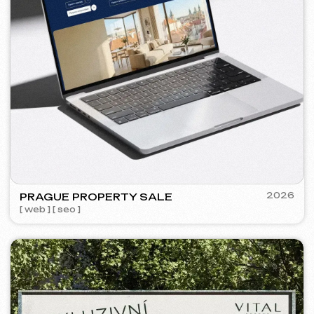
WOWFLOW
2025
[ meta ads reklama ] [ bannery ]
GOOGLE ADS ADVERTISING
Zobrazení:
557 000
Kliknutí:
28 600
Reklamní rozpočet:
4 750 €
Cena za konverzi:
~ 1.04 €