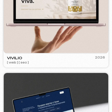
VECTOR INDUSTRIAL
2025
[ web ] [ seo ]
PRAGUE PROFI GROUP
2025
[ web ] [ google ads reklama ] [ bannery ] [ seo ]