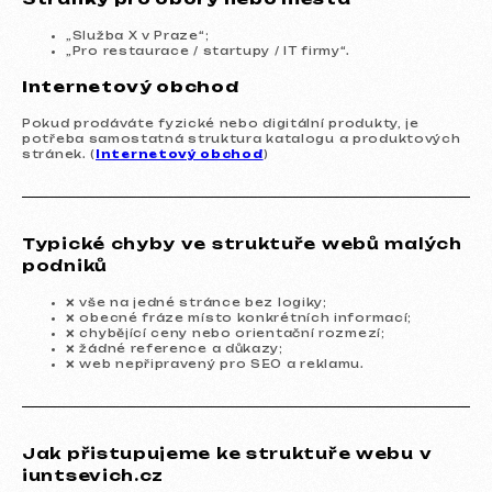
„Služba X v Praze“;
„Pro restaurace / startupy / IT firmy“.
Internetový obchod
Pokud prodáváte fyzické nebo digitální produkty, je
potřeba samostatná struktura katalogu a produktových
stránek. (
Internetový obchod
)
Typické chyby ve struktuře webů malých
podniků
Autor:
Valentin iuntsevich
(
linkedin
)
❌ vše na jedné stránce bez logiky;
Zakladatel marketingové agentury
iuntsevich.cz
❌ obecné fráze místo konkrétních informací;
❌ chybějící ceny nebo orientační rozmezí;
❌ žádné reference a důkazy;
❌ web nepřipravený pro SEO a reklamu.
Ohodnoťte článek
Jak přistupujeme ke struktuře webu v
iuntsevich.cz