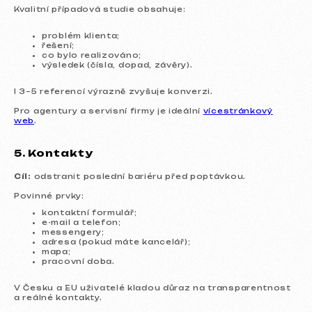
Kvalitní případová studie obsahuje:
problém klienta;
řešení;
co bylo realizováno;
výsledek (čísla, dopad, závěry).
I 3–5 referencí výrazně zvyšuje konverzi.
Pro agentury a servisní firmy je ideální
vícestránkový
web
.
5. Kontakty
Cíl:
odstranit poslední bariéru před poptávkou.
Povinné prvky:
kontaktní formulář;
e-mail a telefon;
messengery;
adresa (pokud máte kancelář);
mapa;
pracovní doba.
V Česku a EU uživatelé kladou důraz na transparentnost
a reálné kontakty.