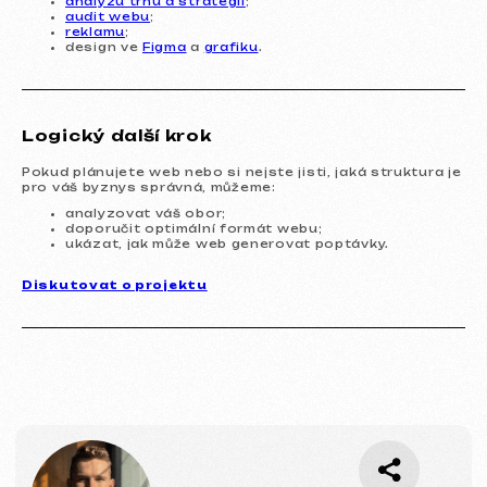
analýzu trhu a strategii
;
audit webu
;
reklamu
;
design ve
Figma
a
grafiku
.
Logický další krok
Pokud plánujete web nebo si nejste jisti, jaká struktura je
pro váš byznys správná, můžeme:
analyzovat váš obor;
doporučit optimální formát webu;
Služby a ceny
ukázat, jak může web generovat poptávky.
Nabízíme komplexní marketingová řešení.
Diskutovat o projektu
Tvorba webových stránek
Šablonový web
14 999 Kč
od 5 dnů
Více o službě
Objednat
Jednostránkový web
19 999 Kč
od
od 14 dnů