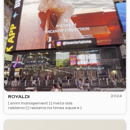
2023
ZAPOMNI
[ smm management ] [ web ] [ seo ]
BY IZZI SISTERS
2022