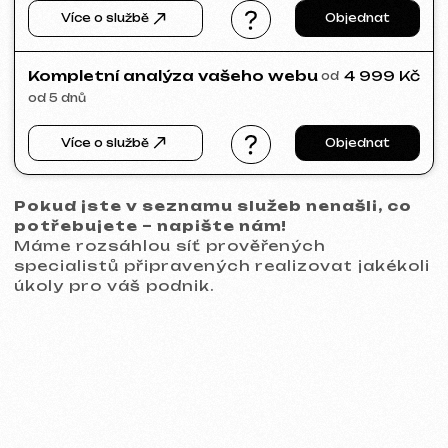
GRAND SPACE
2026
[ web ] [ seo ] [ logo ]
META ADS ADVERTISING
Dosah:
63 197
Zobrazení:
253 922
Reklamní rozpočet:
1100 €
Přidáno do košíku:
2 643