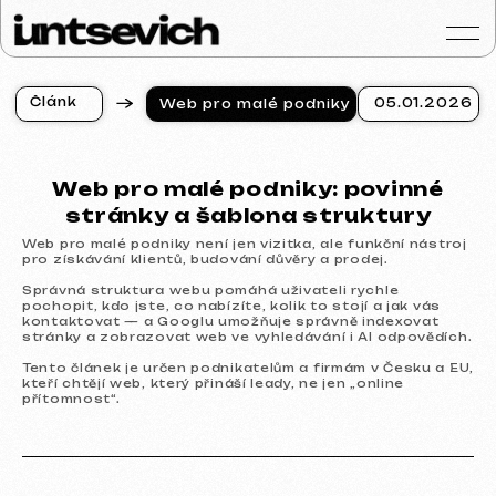
Č
l
á
n
k
05.01.2026
Web pro malé podniky
y
Č
l
á
n
k
y
Portfolio
Web pro malé podniky: povinné
Služby a ceny
stránky a šablona struktury
Otázky a odpověd
Web pro malé podniky není jen vizitka, ale funkční nástroj
Hodnocení
pro získávání klientů, budování důvěry a prodej.
Kontakty
Správná struktura webu pomáhá uživateli rychle
pochopit, kdo jste, co nabízíte, kolik to stojí a jak vás
Blog
kontaktovat — a Googlu umožňuje správně indexovat
stránky a zobrazovat web ve vyhledávání i AI odpovědích.
Czech
Tento článek je určen podnikatelům a firmám v Česku a EU,
kteří chtějí web, který přináší leady, ne jen „online
Získat konzultaci
přítomnost“.