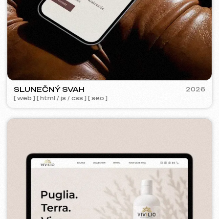
KINȮE WORLD
2025
[ web ] [ meta ads reklama ]