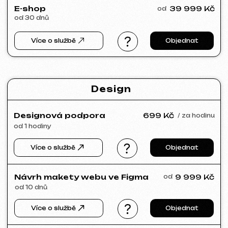
VIVILIO
2026
[ web ] [ seo ]