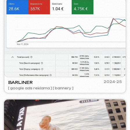
PORTOFINO
2023
[ logo ] [ web ] [ seo ] [ jídelní lístek ]