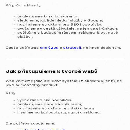
Při práci s klienty:
analyzujeme trh a konkurenci;
sledujeme, jak lidé hledají služby v Google;
navrhujeme strukturu pro SEO i poptávky;
uvažujeme v cestě uživatele, ne jen ve stránkách;
počítáme s budoucím růstem (reklama, blog, nové
služby).
Často začínáme
analýzou
a
strategií
, ne hned designem.
Otázky a odpovědi
Možná zde najdete svou odpověď.
Jak přistupujeme k tvorbě webů
Web vnímáme jako součást systému získávání klientů, ne
jako samostatný produkt.
Vždy:
vycházíme z cílů podnikání;
analyzujeme obor a konkurenci;
navrhujeme strukturu pro SEO a leady;
myslíme na budoucí propagaci a reklamu.
Dle potřeby zapojujeme: