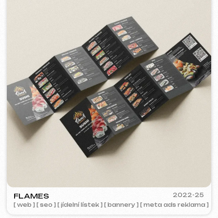
[ bannery ] [ meta ads reklama ]
TOP TRAVEL COMPANY
2022
[ logo ] [ web ] [ seo ] [ design ]