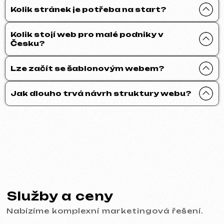
Kolik stránek je potřeba na start?
Pokud jste v seznamu služeb nenašli, co
potřebujete – napište nám!
Máme rozsáhlou síť prověřených
specialistů připravených realizovat jakékoli
Kolik stojí web pro malé podniky v
úkoly pro váš podnik.
Česku?
Lze začít se šablonovým webem?
Jak dlouho trvá návrh struktury webu?
Portfolio
Prohlédněte si naše práce a přesvědčte
se o kvalitě!
Všechny naše práce
Tvorba webů
Reklama (Meta Ads, Google Ads)