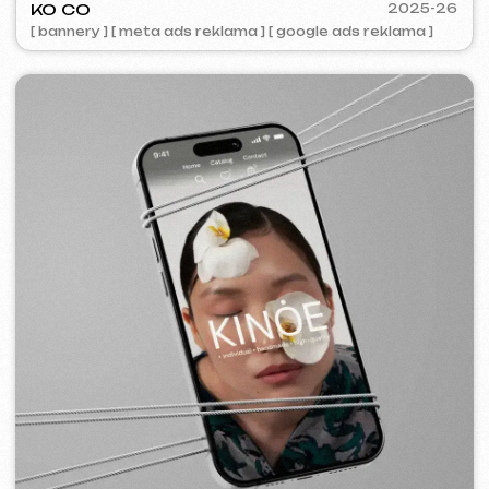
5YTCVETOK
2024
[ smm management ] [ web ] [ design ] [ seo ]