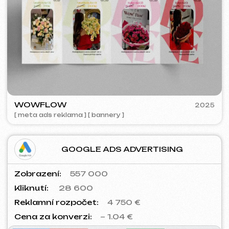
VISUAL STUDIO
2023
[ logo ] [ web ] [ seo ] [ vizitky ]