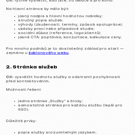
Cíl:
rychle vysvětlit, kdo jste, co děláte a pro koho.
Na hlavní stránce by mělo být:
jasný nadpis s hlavní hodnotou nabídky;
stručný popis služeb;
výhody (zkušenosti, termíny, způsob spolupráce);
ukázky prací nebo případové studie;
sociální důkaz (reference, loga klientů);
jasné CTA: poptávka, konzultace, kalkulace ceny.
Pro mnoho podniků je to dostatečný základ pro start —
zejména u
šablonového webu
.
2. Stránka služeb
Cíl:
vysvětlit hodnotu služby a odstranit pochybnosti
před kontaktováním.
Možnosti řešení:
jedna stránka „Služby“ s bloky;
samostatná stránka pro každou službu (lepší pro
SEO).
Důležité prvky:
popis služby srozumitelným jazykem;