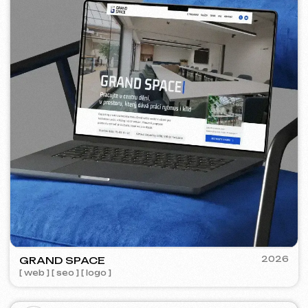
ROYALDI
2024
[ smm management ] [ meta ads
reklama ] [ reklama na times square ]
Kontakty
Hlavní stránka
Blog
Portfolio
Služby a ceny
Otázky a odpovědi
Czech
Hodnocení