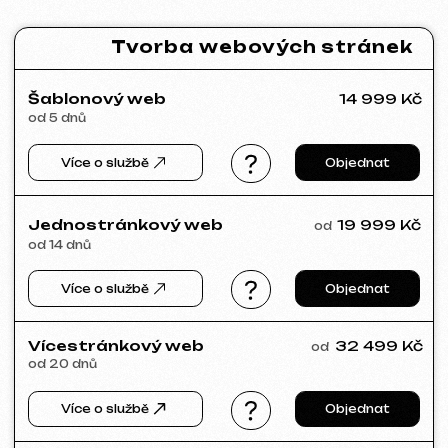
SLUNEČNÝ SVAH
2026
[ web ] [ html / js / css ] [ seo ]