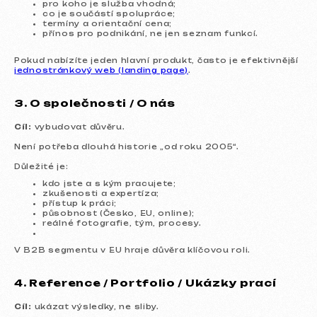
pro koho je služba vhodná;
co je součástí spolupráce;
termíny a orientační cena;
přínos pro podnikání, ne jen seznam funkcí.
Pokud nabízíte jeden hlavní produkt, často je efektivnější
jednostránkový web (landing page)
.
3. O společnosti / O nás
Cíl:
vybudovat důvěru.
Není potřeba dlouhá historie „od roku 2005“.
Důležité je:
kdo jste a s kým pracujete;
zkušenosti a expertíza;
přístup k práci;
působnost (Česko, EU, online);
reálné fotografie, tým, procesy.
V B2B segmentu v EU hraje důvěra klíčovou roli.
4. Reference / Portfolio / Ukázky prací
Cíl:
ukázat výsledky, ne sliby.