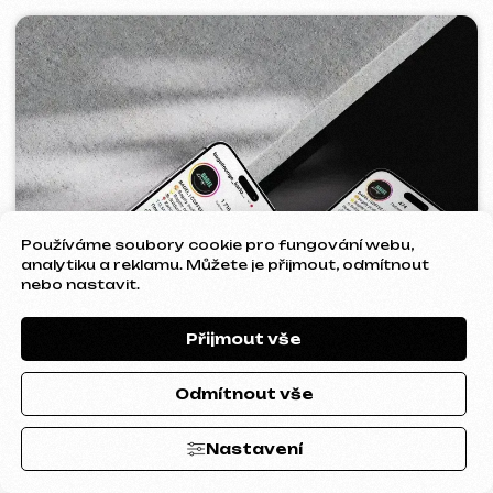
Používáme soubory cookie pro fungování webu,
analytiku a reklamu. Můžete je přijmout, odmítnout
nebo nastavit.
STAND UP PRAGUE
2022
[ bannery ] [ meta ads reklama ]
Přijmout vše
Odmítnout vše
Nastavení