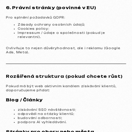
6. Právní stránky (povinné v EU)
Pro splnění požadavků GDPR:
Zásady ochrany osobních údajů;
Cookies policy;
Impressum / údaje o společnosti (pokud je
relevantní).
Ovlivňuje to nejen důvěryhodnost, ale i reklamu (Google
Ads, Meta).
Rozšířená struktura (pokud chcete růst)
Pokud má být web aktivním kanálem získávání klientů,
doporučujeme přidat:
Blog / Články
získávání SEO návštěvnosti;
odpovědi na otázky klientů;
budování odbornosti;
podpora AI vyhledávání.
Stránky pro obory nebo města