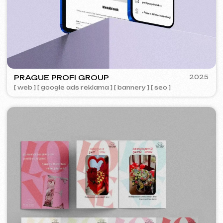
SURE
2023
[ smm management ] [ web ] [ seo ] [ copywriting ]
PLAN EVENT AGENCY
2023
[ redesign webu ] [ seo ]