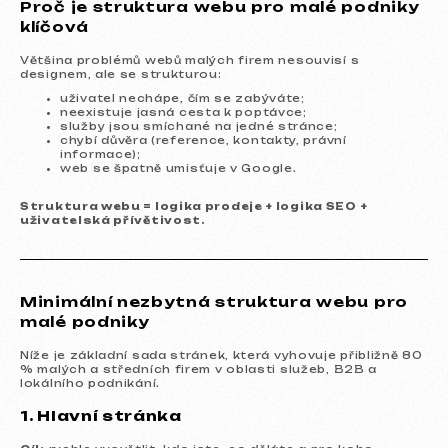
Proč je struktura webu pro malé podniky
klíčová
Většina problémů webů malých firem nesouvisí s
designem, ale se strukturou:
uživatel nechápe, čím se zabýváte;
neexistuje jasná cesta k poptávce;
služby jsou smíchané na jedné stránce;
chybí důvěra (reference, kontakty, právní
informace);
web se špatně umisťuje v Google.
Struktura webu = logika prodeje + logika SEO +
uživatelská přívětivost.
Minimální nezbytná struktura webu pro
malé podniky
Níže je základní sada stránek, která vyhovuje přibližně 80
% malých a středních firem v oblasti služeb, B2B a
lokálního podnikání.
1. Hlavní stránka