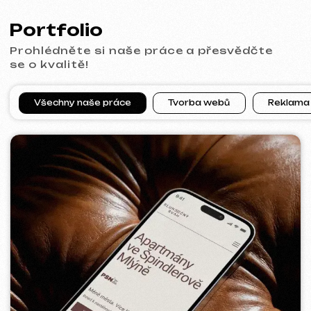
KO CO
2025-26
[ bannery ] [ meta ads reklama ] [ google ads reklama ]