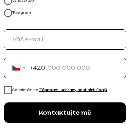
+420 775 900 316
info@iuntsevich.cz
Instagram
VKontakte
Facebook
Telegram
Linkedin
Obchodní podmínky
Zásady ochrany osobních údajů
Zásady používání souborů cookie
© iuntsevich 2024 - 2026
IČO: 21630321
Všechna práva vyhrazena
Vyrobeno s
láskou <3
Behance
Clutch
Coroflot
Dribbble
Contra
Goodfirms