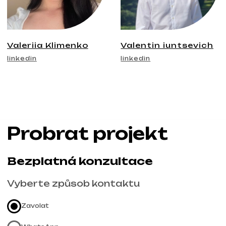
+420
Souhlasím se
Zásadami ochrany osobních údajů
Kontaktujte mě
Kontakty
Hlavní stránka
Blog
Portfolio
Služby a ceny
Otázky a odpovědi
Czech
Hodnocení
Email
Zavolejte nám