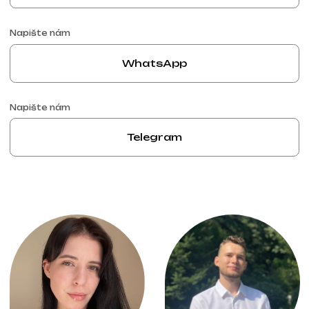
Valeriia Klimenko
Valentin iuntsevich
linkedin
linkedin
Probrat projekt
Bezplatná konzultace
Vyberte způsob kontaktu
Zavolat
WhatsApp
Telegram