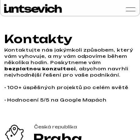
Kontakty
Kontaktujte nás jakýmkoli způsobem, který
vám vyhovuje, a my vám odpovíme během
Portfolio
několika hodin. Poskytneme vám
bezplatnou konzultaci
, abychom navrhli
Služby a ceny
nejvhodnější řešení pro vaše podnikání.
Otázky a odpověd
·
100+ úspěšných projektů po celém světě
Hodnocení
·
Hodnocení 5/5 na Google Mapách
Kontakty
Blog
Česká republika
Praha
Czech
Získat konzultaci
Pracovní doba
Central European Time
Pondělí – Pátek: 10:00 – 19:00