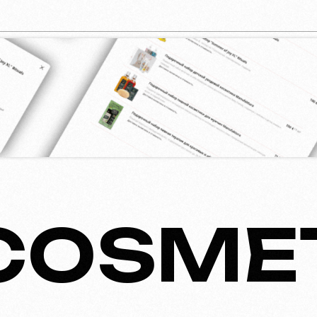
COSMETI
 luxusu. Specializuje se na dodávku vybran