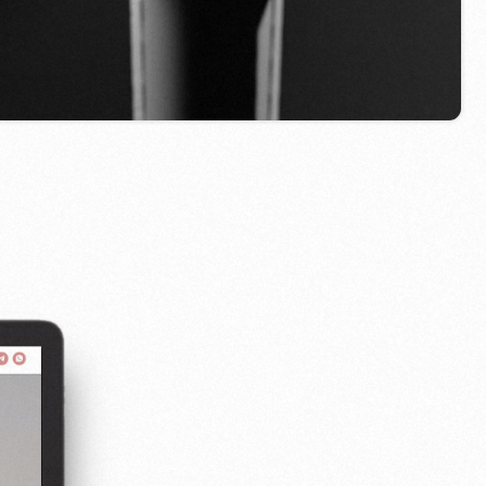
Zavolejte nám
evich.cz
+420 775 900 316