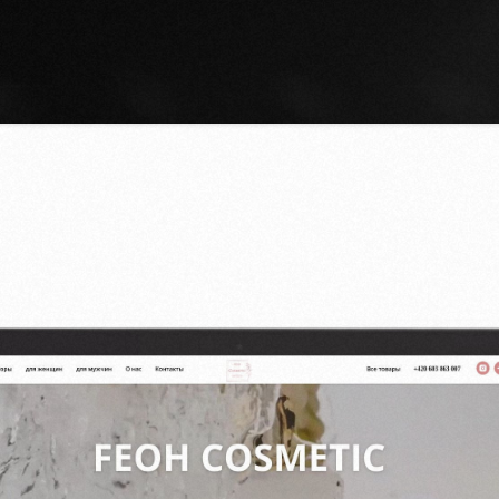
Instagram
Email
Facebook
info@iunts
VKontakte
Telegram