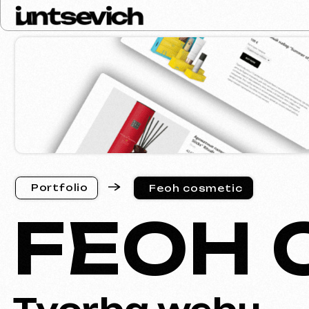
P
o
r
t
f
o
l
i
o
Feoh cosmetic
P
o
r
t
f
o
l
i
o
FEOH 
Tvorba webu
Feoh Cosmetic – průvodce světem krásy a