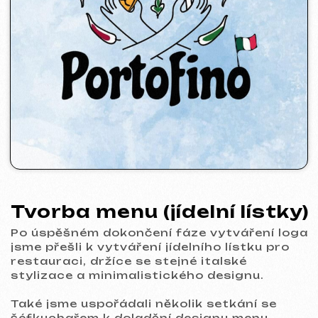
restauraci, držíce se stejné italské
stylizace a minimalistického designu.
Také jsme uspořádali několik setkání se
šéfkuchařem k doladění designu menu.
Výsledkem bylo vytvoření 6 stránek
jídelního lístku.