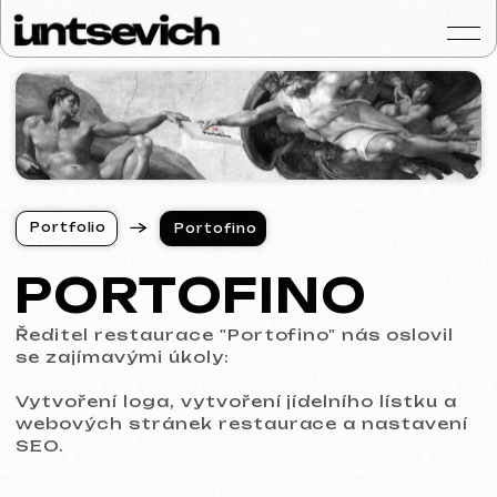
Portfolio
P
o
r
t
f
o
l
i
o
Portofino
P
o
r
t
f
o
l
i
o
Služby a ceny
PORTOFINO
Otázky a odpověd
Ředitel restaurace "Portofino" nás oslovil
Hodnocení
se zajímavými úkoly:
Kontakty
Vytvoření loga, vytvoření jídelního lístku a
webových stránek restaurace a nastavení
Blog
SEO.
Czech
Tvorba loga
Před začátkem tvorby loga jsme důkladně
Získat konzultaci
prostudovali požadavky našeho klienta. To
zahrnovalo porozumění jeho očekáváním a
požadavkům na nové logo. Přesně jsme se
drželi konkrétních a detailních technických
specifikací poskytnutých klientem.