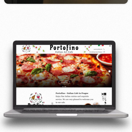
Ochrana proti virům:
Nastavili jsme ochranu proti virům, která
zaručuje bezpečnost webu prostřednictvím
implementace opatření pro ochranu před
škodlivým softwarem.
Sociální sítě:
Vytvořili a připojili jsme banner pro správné
zobrazení odkazu při sdílení webu na
sociálních sítích.
Indexace v Google:
Připojili jsme web k indexaci v Google, aby
byl k dispozici ve výsledcích vyhledávání.