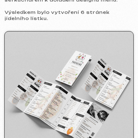
Tvorba webu
Po dokončení fáze vytváření jídelního
lístku pro restauraci jsme přešli k tvorbě
webových stránek restaurace.
Hlavním úkolem bylo vytvoření stručného,
ale informativního webového zdroje o
zařízení, zahrnující důležité informace,
jako jsou adresa, kontaktní telefon, menu,
online rezervace stolů, poloha na mapě a
odkazy na sociální sítě. Kromě toho klient
vyjádřil přání mít animaci na webu.
V rekordně krátkém čase jsme úspěšně
splnili všechny požadavky našeho klienta
a vytvořili vynikající webové stránky.