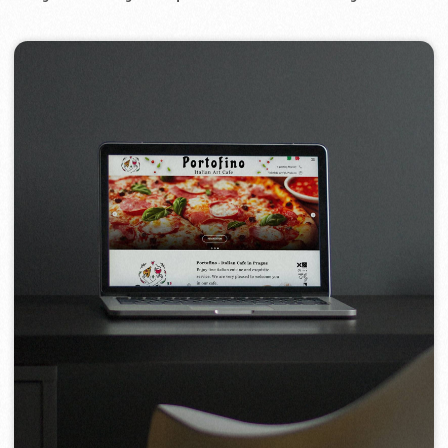
Optimalizace webu
Po úspěšném vytvoření webu jsme přešli k
fázi SEO optimalizace, přičemž jsme
provedli následující kroky:
Analýza klíčových slov:
Určili jsme optimální klíčová slova a fráze
pro výsledky vyhledávání pomocí průzkumů
s využitím umělé inteligence a analýzy
konkurence.
Název a popis:
Nastavili jsme metatagy titulek a popisu k
zvýšení pozornosti.