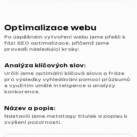
HTML tagy:
Nastavili jsme HTML tagy (h1, h2, h3, h4, h5,
h6) pro lepší strukturování obsahu.
Favicon:
Navrhli a implementovali jsme favicon ikonu
pro zvýšení jeho rozpoznatelnosti.
Optimalizace obsahu:
Optimalizovali jsme obsah tím, že jsme do
textů, titulků, meta popisů a dalších prvků
webu implementovali vybraná klíčová slova
a fráze.