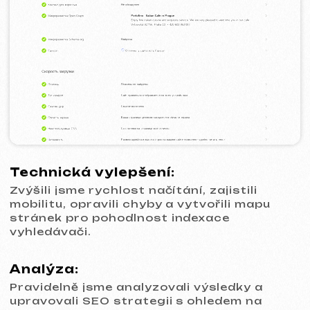
Otázky a odpovědi
Czech
Hodnocení
Email
Zavolejte nám
+420 775 900 316
info@iuntsevich.cz
Instagram
VKontakte
Facebook
Telegram
Linkedin
Obchodní podmínky
Zásady ochrany osobních údajů
Zásady používání souborů cookie
© iuntsevich 2024 - 2026
IČO: 21630321
Všechna práva vyhrazena
Vyrobeno s
láskou <3
Behance
Clutch
Coroflot
Dribbble
Contra
Goodfirms