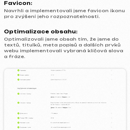
Zavolat
WhatsApp
Telegram
+420
Souhlasím se
Zásadami ochrany osobních údajů
Kontaktujte mě
Kontakty
Hlavní stránka
Blog
Portfolio
Služby a ceny