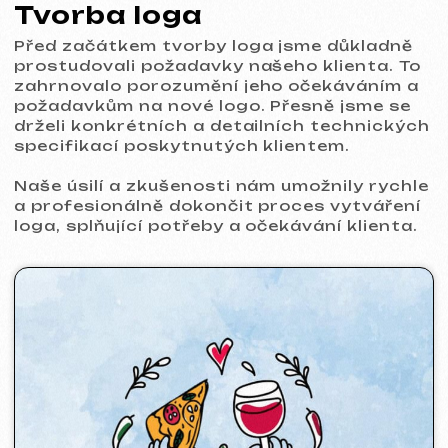
Naše úsilí a zkušenosti nám umožnily rychle
a profesionálně dokončit proces vytváření
loga, splňující potřeby a očekávání klienta.
Tvorba menu (jídelní lístky)
Po úspěšném dokončení fáze vytváření loga
jsme přešli k vytváření jídelního lístku pro