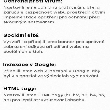
Ohodnoťte naši práci
Probrat projekt
Bezplatná konzultace
Vyberte způsob kontaktu