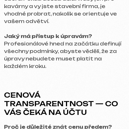
ZÁVĚR
Výběr vývojáře pro váš web je důležitý
krok, na kterém závisí úspěch vašeho
podnikání. Prozkoumejte portfolia,
nebojte se ptát na dovednosti a trvejte
na cenové transparentnosti.
A pamatujte, pokud chcete kvalitní web
nebo upravit ten stávající,
přijďte k nám
na bezplatnou konzultaci!
Pomůžeme
vám s výběrem a poradíme, jak projekt
nejlépe realizovat.