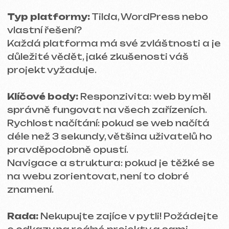
úpravy nebudete muset platit na
každém kroku.
CENOVÁ
TRANSPARENTNOST — CO
VÁS ČEKÁ NA ÚČTU
Proč je důležité znát cenu předem?
Když jde o peníze, nikdo nechce
nepříjemná překvapení. Ptejte se předem,
co je v ceně a zda budou nějaké další
poplatky.
Na co si dát pozor při hodnocení ceny:
Počet stránek na webu.
Design a responzivita.
Počet služeb/produktů.
Rychlost načítání a optimalizace.
Integrace analytiky a nastavení
reklamy.
Integrace s platformami.