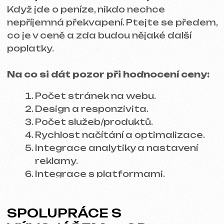
Autor: Valentin iuntsevich
Zakladatel marketingové agentury
iuntsevich.cz
DALŠÍ ČLÁNKY
Trendy webového
Jak SEO ovlivňuje
designu 2024:
úspěch webu:
Co je důležité vzít v
Praktický průvodce
úvahu?
pro podnikání
ZPĚT NA VŠECHNY ČLÁNKY