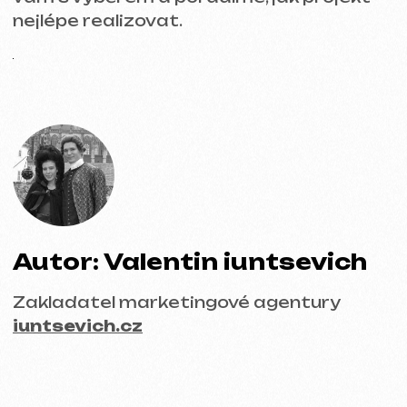
Zásady používání souborů cookie
© iuntsevich 2024 - 2026
IČO: 21630321
Všechna práva vyhrazena
Vyrobeno s
láskou <3
Behance
Clutch
Coroflot
Dribbble
Contra
Goodfirms