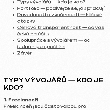
1. Freelanceři
Freelanceři jsou často volbou pro
startupy a firmy s omezeným
rozpočtem. Proč? Protože jde o flexibilní
a ekonomické řešení, u kterého je možné
domluvit se na specifických službách. Ale
pozor — najít spolehlivého freelancera je
někdy tak těžké, jako čekat na poslední
noční autobus.
Výhody:
dostupná cena, flexibilita,
možnost domluvit se na urgentních
úkolech.
Nevýhody:
riziko nižší kvality práce,
zpoždění termínů, obtížná kontrola nad
procesem.
2. Agentury a studia
Pro větší projekty, které vyžadují
komplexní přístup, je nejlepší volbou
agentura nebo studio. Najdete zde tým,
který zahrnuje nejen vývojáře, ale i
designéry, obsahové manažery a