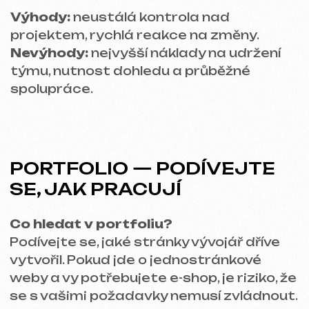
o odkazy na reálné projekty a sami
ověřte, jak fungují.
DOVEDNOSTI A
ZKUŠENOSTI — KLÍČOVÉ
OTÁZKY
Jaké technologie ovládá?
Specialista, který ovládá HTML, CSS,
JavaScript, bude vědět, jak vytvořit
kvalitní web. A co SEO? To je také
důležité! Zejména pokud má web
prodávat služby nebo produkty.
Zná vývojář vaši oblast podnikání?
Je důležité, aby vývojář rozuměl vašemu
oboru. Pokud dosud dělal weby jen pro
kavárny a vy jste stavební firma, je
vhodné probrat, nakolik se orientuje ve
vašem odvětví.
Jaký má přístup k úpravám?
Profesionálové hned na začátku definují
všechny podmínky, abyste věděli, že za