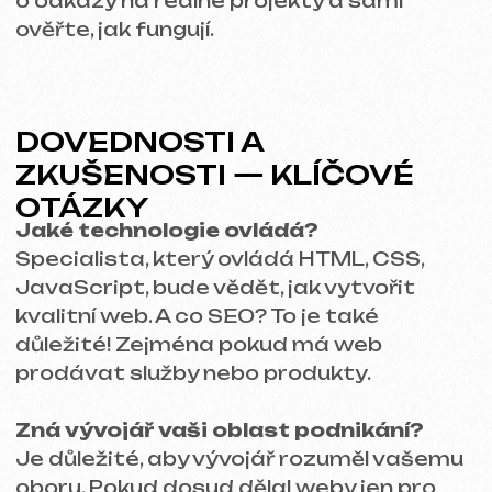
SPOLUPRÁCE S
VÝVOJÁŘEM — OD
JEDNÁNÍ PO SPUŠTĚNÍ
1. Vytvoření jasného zadání
Podrobné technické zadání je zárukou, že
konečný produkt splní očekávání.
Obsahuje nejen funkce, ale i vizuální styl
přizpůsobený cílové skupině.
2. Plánování termínů
Realistické termíny jsou klíčem k úspěchu
projektu. Nebojte se zeptat, kolik času
bude potřeba, ale pamatujte: rychlejší
neznamená vždy lepší.
3. Testování a spuštění
Před spuštěním webu je důležité
otestovat ho na všech platformách a
ověřit, jak funguje na mobilních zařízeních,
tabletech i počítačích.