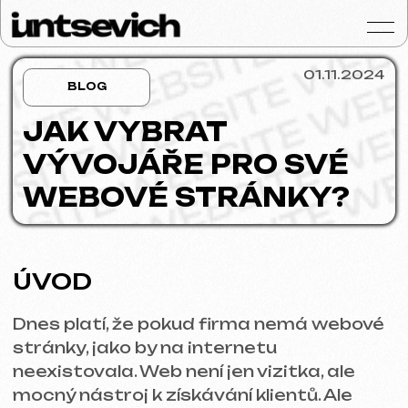
01.11.2024
BLOG
JAK VYBRAT
VÝVOJÁŘE PRO SVÉ
Portfolio
WEBOVÉ STRÁNKY?
Služby a ceny
Otázky a odpověd
ÚVOD
Hodnocení
Dnes platí, že pokud firma nemá webové
Kontakty
stránky, jako by na internetu
Blog
neexistovala. Web není jen vizitka, ale
mocný nástroj k získávání klientů. Ale
Czech
otázka zní: jak najít vývojáře, který vám
vytvoří přesně to, co potřebujete, aniž by
Získat konzultaci
projekt vzdal v půlce?
V tomto článku si rozebereme, jaké typy
vývojářů existují, jaké dovednosti jsou
důležité, jak rozpoznat kvalitní portfolio a