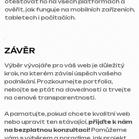
Souhlasím se
Zásadami ochrany osobních údajů
Kontaktujte mě
Kontakty
Hlavní stránka
Blog
Portfolio
Služby a ceny
Otázky a odpovědi
Czech
Hodnocení
Email
Zavolejte nám
+420 775 900 316
info@iuntsevich.cz
Instagram
VKontakte
Facebook
Telegram
Linkedin
Obchodní podmínky
Zásady ochrany osobních údajů