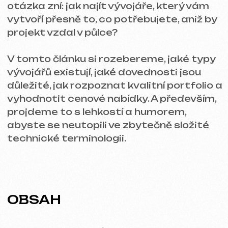
vyhodnotit cenové nabídky. A především,
projdeme to s lehkostí a humorem,
abyste se neutopili ve zbytečně složité
technické terminologii.
OBSAH
Typy vývojářů — kdo je kdo?
Portfolio — podívejte se, jak pracují
Dovednosti a zkušenosti — klíčové
otázky
Cenová transparentnost — co vás
čeká na účtu
Spolupráce s vývojářem — od
jednání po spuštění
Závěr
TYPY VÝVOJÁŘŮ — KDO JE
KDO?