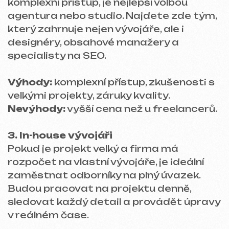
SE, JAK PRACUJÍ
Co hledat v portfoliu?
Podívejte se, jaké stránky vývojář dříve
vytvořil. Pokud jde o jednostránkové
weby a vy potřebujete e-shop, je riziko, že
se s vašimi požadavky nemusí zvládnout.
Typ platformy:
Tilda, WordPress nebo
vlastní řešení?
Každá platforma má své zvláštnosti a je
důležité vědět, jaké zkušenosti váš
projekt vyžaduje.
Klíčové body:
Responzivita: web by měl
správně fungovat na všech zařízeních.
Rychlost načítání: pokud se web načítá
déle než 3 sekundy, většina uživatelů ho
pravděpodobně opustí.
Navigace a struktura: pokud je těžké se
na webu zorientovat, není to dobré
znamení.
Rada:
Nekupujte zajíce v pytli! Požádejte