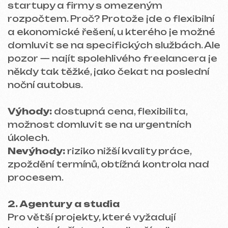
specialisty na SEO.
Výhody:
komplexní přístup, zkušenosti s
velkými projekty, záruky kvality.
Nevýhody:
vyšší cena než u freelancerů.
3. In-house vývojáři
Pokud je projekt velký a firma má
rozpočet na vlastní vývojáře, je ideální
zaměstnat odborníky na plný úvazek.
Budou pracovat na projektu denně,
sledovat každý detail a provádět úpravy
v reálném čase.
Výhody:
neustálá kontrola nad
projektem, rychlá reakce na změny.
Nevýhody:
nejvyšší náklady na udržení
týmu, nutnost dohledu a průběžné
spolupráce.
PORTFOLIO — PODÍVEJTE