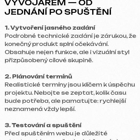
BLOG
Probrat projekt
Bezplatná konzultace
Vyberte způsob kontaktu
Zavolat
WhatsApp
Telegram
+420