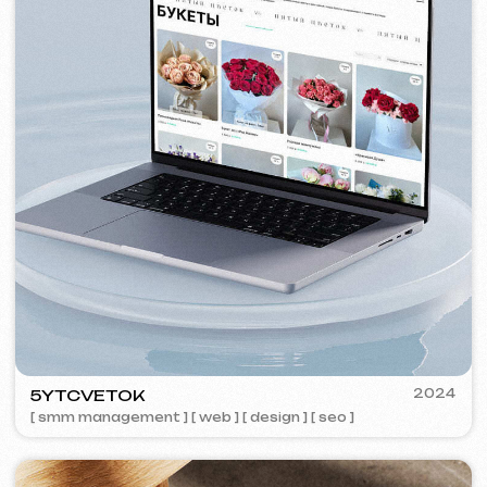
VISUAL STUDIO
2023
[ logo ] [ web ] [ seo ] [ vizitky ]