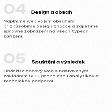
Portfolio
Prohlédněte si naše práce a přesvědčte
se o kvalitě!
Všechny naše práce
Tvorba webů
Reklama (Meta Ads, Google Ads)