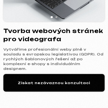
Vytváříme profesionální weby plně v
souladu s evropskou legislativou (GDPR). Od
rychlých šablonových řešení až po
komplexní e-shopy s individuálním
designem.
Získat nezávaznou konzultaci
Proces: 5 kroků k vašemu
novému webu
01
Seznámení a analýza
Upřesníme cíle projektu, rozsah prací a
připravíme pro vás optimální komerční
nabídku.
Komerční nabídka
* Služba: Tvorba šablonového webu