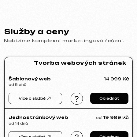
Behance
Clutch
Coroflot
Dribbble
Contra
Goodfirms