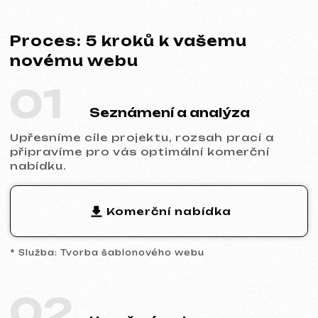
02
Uzavření smlouvy
Stanovíme termíny, cenu i povinnosti obou
stran. Spolupráce je zcela transparentní a
oficiální.
Ukázka smlouvy
* Smlouva na tvorbu webu
03
Analytika a prototyp
Provedeme analýzu trhu a konkurence,
navrhneme prototyp klíčových stránek a
společně schválíme strukturu i logiku
budoucího webu.
04
Design a obsah
Naplníme web vaším obsahem,