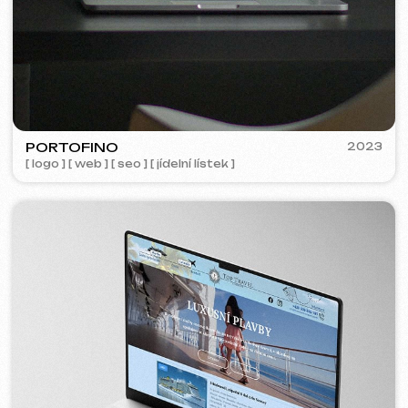
Analýza tržního
6 499 Kč
od
segmentu a strategie
od 14 dnů
Více o službě
Objednat
Kompletní analýza vašeho webu
4 999 Kč
od
od 5 dnů
Více o službě
Objednat
Pokud jste v seznamu služeb nenašli, co
potřebujete – napište nám!
Máme rozsáhlou síť prověřených
specialistů připravených realizovat jakékoli
úkoly pro váš podnik.
Hodnocení
Co o nás říkají naši klienti.