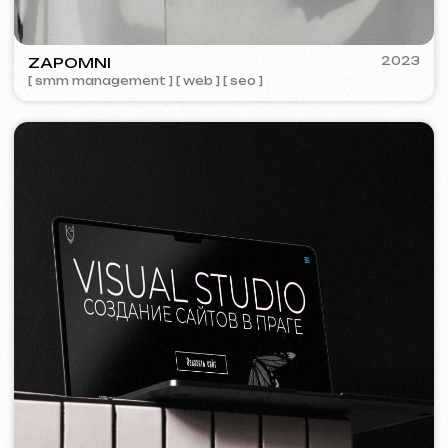
Tvorba webových stránek
Šablonový web
14 999 Kč
od 5 dnů
Více o službě
Objednat
Jednostránkový web
19 999 Kč
od
od 14 dnů
Více o službě
Objednat
Vícestránkový web
32 499 Kč
od
od 20 dnů
Více o službě
Objednat
E-shop
39 999 Kč
od
od 30 dnů
Více o službě
Objednat
Design