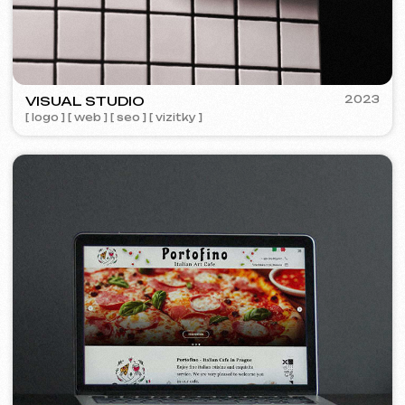
Designová podpora
699 Kč
/ za hodinu
od 1 hodiny
Více o službě
Objednat
Návrh makety webu ve Figma
9 999 Kč
od
od 10 dnů
Více o službě
Objednat
Grafický design
4 999 Kč
od
od 5 dnů
Tvorba log, manuálů značky, reklamních materiálů,
bannerů, vizitek a jídelních lístků pro restaurace.
Více o službě
Objednat
Reklama a propagace
Reklama v Meta Ads /
15 000 Kč
od
Google Ads
Měsíc
Více o službě
Objednat