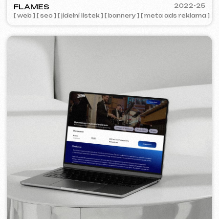
COFFEE FACTORY
2022
[ redesign webu ]
[ 14/14 ]
Některé projekty nejsou k nahlédnutí z
důvodu smluvní důvěrnosti.
Služby a ceny
Nabízíme komplexní marketingová řešení.