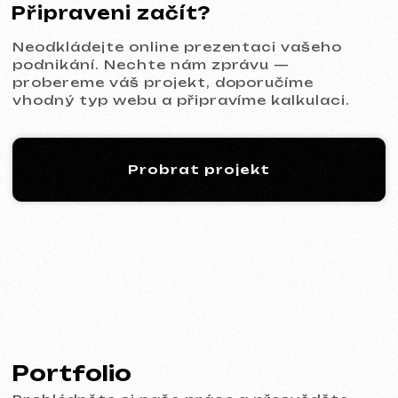
KINȮE WORLD
2025
[ web ] [ meta ads reklama ]
VECTOR INDUSTRIAL
2025