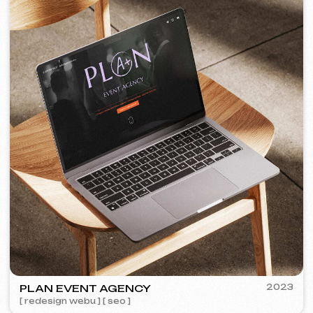
PORTOFINO
2023
[ logo ] [ web ] [ seo ] [ jídelní lístek ]
TOP TRAVEL COMPANY
2022
[ logo ] [ web ] [ seo ] [ design ]