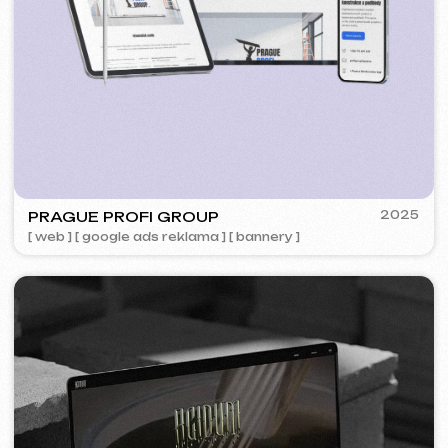
5YTCVETOK
2024
[ smm management ] [ web ] [ design ] [ seo ]
PLAN EVENT AGENCY
2023
[ redesign webu ] [ seo ]