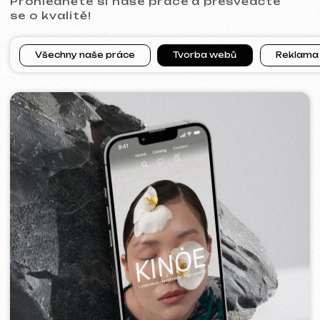
[ web ]
PRAGUE PROFI GROUP
2025
[ web ] [ google ads reklama ] [ bannery ]