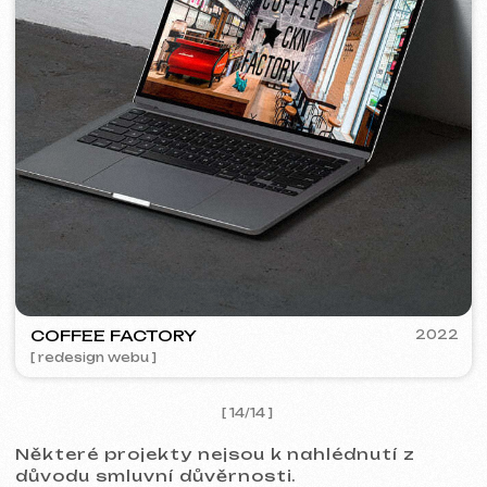
Kontakty
Hlavní stránka
Blog
Portfolio
Služby a ceny
Otázky a odpovědi
Czech
Hodnocení
Email
Zavolejte nám
+420 775 900 316
info@iuntsevich.cz
Instagram
VKontakte
Facebook
Telegram
Linkedin
Obchodní podmínky
Zásady ochrany osobních údajů
Zásady používání souborů cookie
© iuntsevich 2024 - 2026
IČO: 21630321
Všechna práva vyhrazena
Vyrobeno s
láskou <3