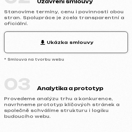
přizpůsobíme design značce a zajistíme
správné zobrazení na všech typech
zařízení.
05
Spuštění a výsledek
Obdržíte hotový web s nastaveným
základním SEO, propojenou analytikou a
technickou podporou.
Připraveni začít?
Neodkládejte online prezentaci vašeho
podnikání. Nechte nám zprávu —
probereme váš projekt, doporučíme
vhodný typ webu a připravíme kalkulaci.
Probrat projekt