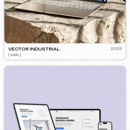
SURE
2024
[ smm management ] [ web ] [ seo ] [ copywriting ]