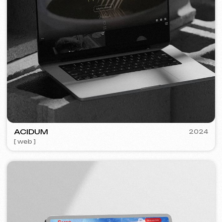
FLAMES
2022-25
[ web ] [ seo ] [ jídelní lístek ] [ bannery ] [ meta ads reklama ]