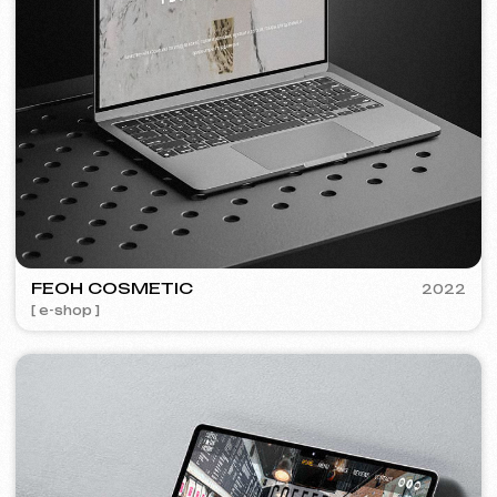
Bezplatná konzultace
Vyberte způsob kontaktu
Zavolat
WhatsApp
Telegram
+420
Souhlasím se
Zásadami ochrany osobních údajů
Kontaktujte mě