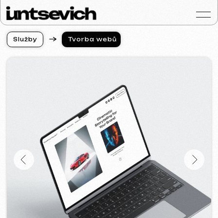
S
l
u
ž
b
y
Tvorba webů
S
l
u
ž
b
y
Portfolio
Služby a ceny
Otázky a odpověd
Hodnocení
Kontakty
Blog
Czech
Získat konzultaci
Tvorba webových stránek
pro videografa