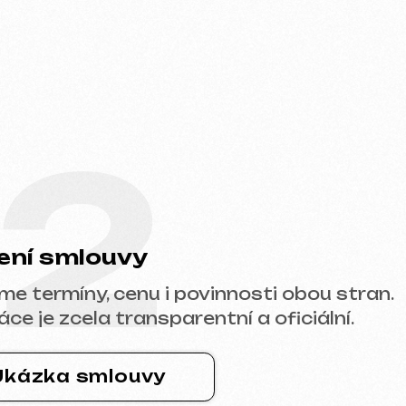
2
ouvy
, cenu i povinnosti obou stran.
a transparentní a oficiální.
mlouvy
u