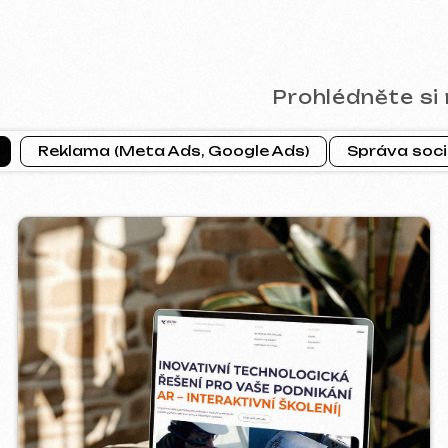
CTOR INDUSTRIAL
PRAGUE P
2025
b ]
[ web ] [ goo