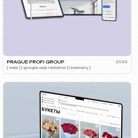
OK
2024
ment ] [ web ] [ design ] [ seo ]
Zavolejte nám
evich.cz
+420 775 900 316