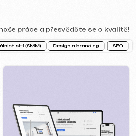
ROFI GROUP
2025
gle ads reklama ] [ bannery ]