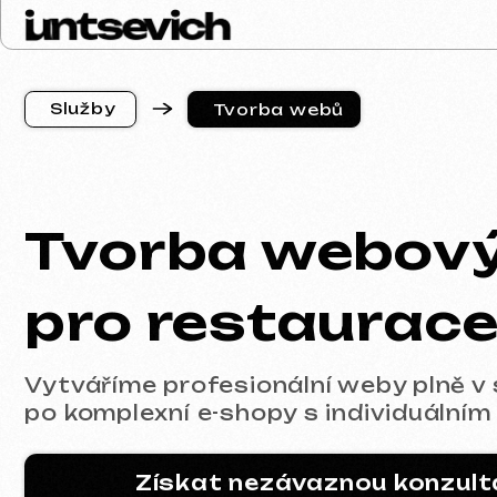
S
l
u
ž
b
y
Tvorba webů
S
l
u
ž
b
y
Tvorba webovýc
pro restaurace
Vytváříme profesionální weby plně v soula
po komplexní e-shopy s individuálním des
Získat nezávaznou konzultaci