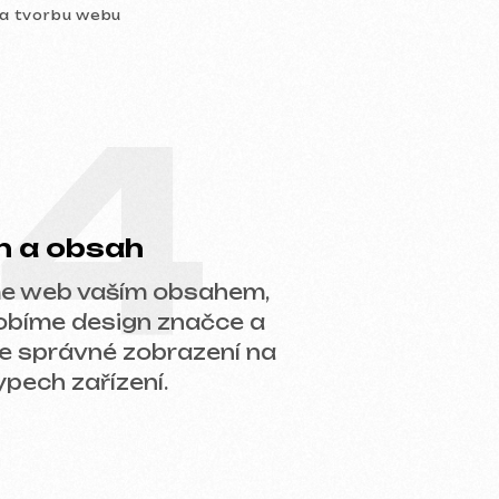
4
ah
ím obsahem,
ign značce a
 zobrazení na
ení.
áš projekt, doporučíme