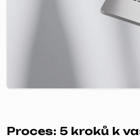
Proces: 5 kroků k va
01
Seznámení a analýza
Upřesníme cíle projektu, rozsah pr