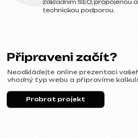
Probrat projekt
Portfolio
Filtr:
Všechny naše práce
Tvorba webů
R