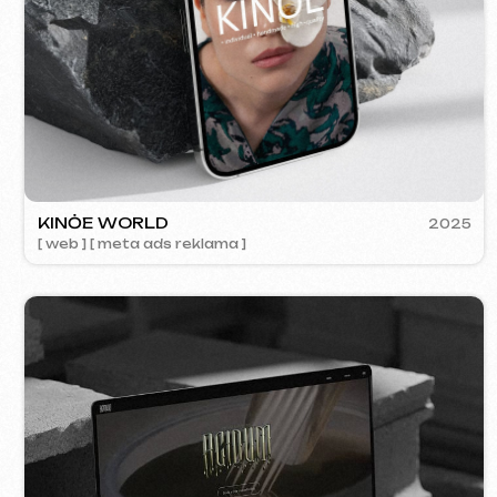
ACIDUM
2024
[ web ]
SU
[ s
Kontakty
Hlavní stránka
Blog
Portfolio
Služby a ceny
Otázky a odpovědi