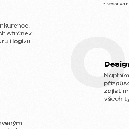
0
Design a obs
Naplníme web vaš
přizpůsobíme des
zajistíme správné
všech typech zaříz
ým
ikou a
odnikání. Nechte nám zprávu — probereme v