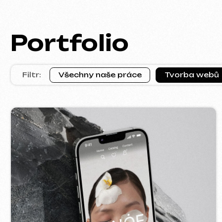
KINȮE WORLD
VE
2025
[ web ] [ meta ads reklama ]
[ we