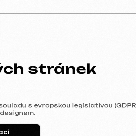
h stránek
du s evropskou legislativou (GDPR). Od rych
ignem.