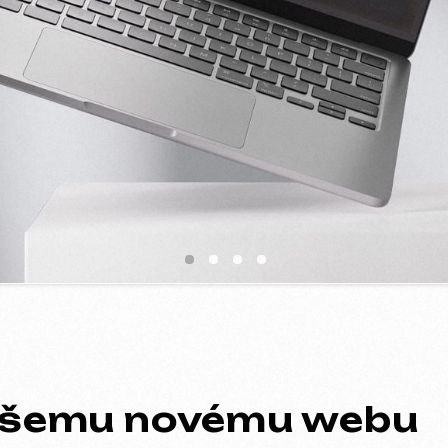
šemu novému webu
ací a