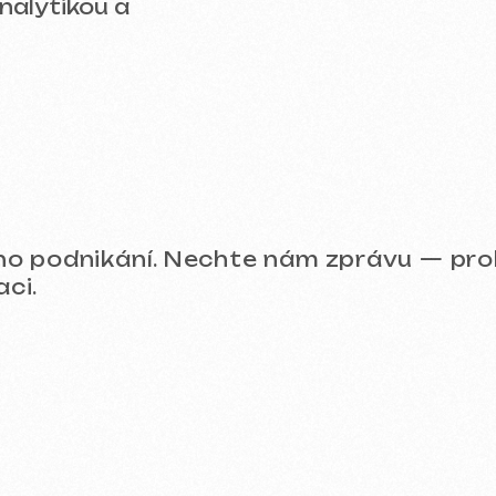
Prohlédněte si naše prác
eklama (Meta Ads, Google Ads)
Správa sociálních sítí (