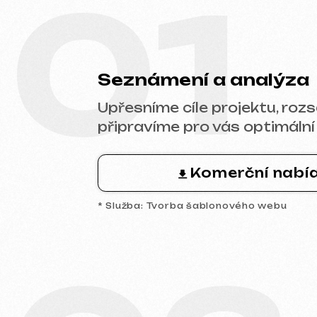
připravíme pro vás optimální kome
Komerční nabídka
* Služba: Tvorba šablonového webu
03
Analytika a prototyp
Provedeme analýzu trhu a konkur
navrhneme prototyp klíčových st
a společně schválíme strukturu i l
budoucího webu.