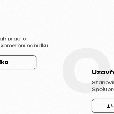
0
rční nabídku.
Uzavření sml
Stanovíme termíny
Spolupráce je zcel
Ukázka s
* Smlouva na tvorbu web
ence,
ránek
ogiku