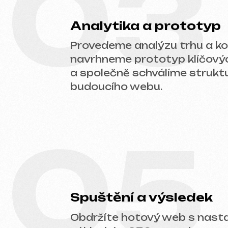
05
Spuštění a výsledek
Obdržíte hotový web s nastaven
základním SEO, propojenou analyt
technickou podporou.
Připraveni začít?
Neodkládejte online prezentaci vašeho p
vhodný typ webu a připravíme kalkulaci.