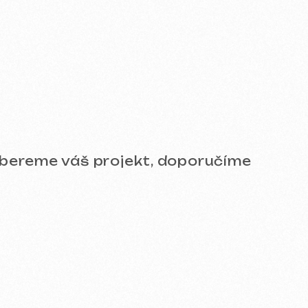
e a přesvědčte se o kvalitě!
SMM)
Design a branding
SEO