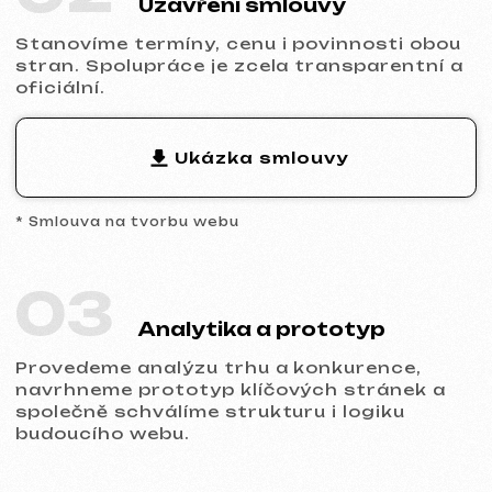
přizpůsobíme design značce a zajistíme
správné zobrazení na všech typech
zařízení.
05
Spuštění a výsledek
Obdržíte hotový web s nastaveným
základním SEO, propojenou analytikou a
technickou podporou.
Připraveni začít?
Neodkládejte online prezentaci vašeho
podnikání. Nechte nám zprávu —
probereme váš projekt, doporučíme
vhodný typ webu a připravíme kalkulaci.
Probrat projekt