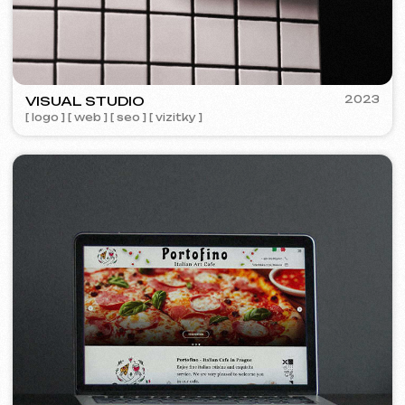
Designová podpora
699 Kč
/ za hodinu
od 1 hodiny
Více o službě
Objednat
Návrh makety webu ve Figma
9 999 Kč
od
od 10 dnů
Více o službě
Objednat
Grafický design
4 999 Kč
od
od 5 dnů
Tvorba log, manuálů značky, reklamních materiálů,
bannerů, vizitek a jídelních lístků pro restaurace.
Více o službě
Objednat
Reklama a propagace
Reklama v Meta Ads /
15 000 Kč
od
Google Ads
Měsíc
Více o službě
Objednat