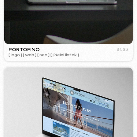
Analýza tržního
6 499 Kč
od
segmentu a strategie
od 14 dnů
Více o službě
Objednat
Kompletní analýza vašeho webu
4 999 Kč
od
od 5 dnů
Více o službě
Objednat
Pokud jste v seznamu služeb nenašli, co
potřebujete – napište nám!
Máme rozsáhlou síť prověřených
specialistů připravených realizovat jakékoli
úkoly pro váš podnik.
Hodnocení
Co o nás říkají naši klienti.