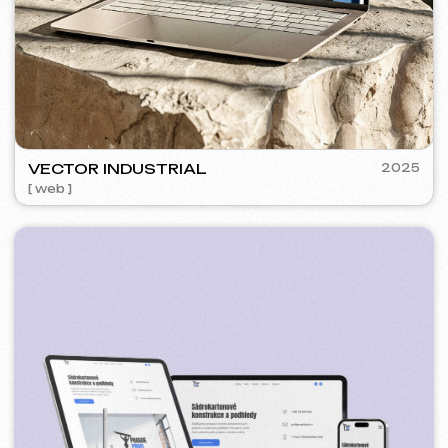
SURE
2024
[ smm management ] [ web ] [ seo ] [ copywriting ]