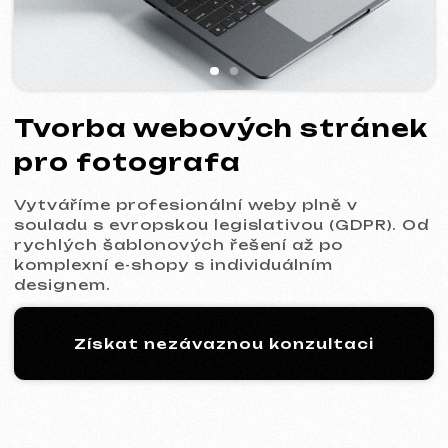
Vytváříme profesionální weby plně v
souladu s evropskou legislativou (GDPR). Od
rychlých šablonových řešení až po
komplexní e-shopy s individuálním
designem.
Získat nezávaznou konzultaci
Proces: 5 kroků k vašemu
novému webu
01
Seznámení a analýza
Upřesníme cíle projektu, rozsah prací a
připravíme pro vás optimální komerční
nabídku.
Komerční nabídka
* Služba: Tvorba šablonového webu