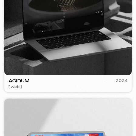
FLAMES
2022-25
[ web ] [ seo ] [ jídelní lístek ] [ bannery ] [ meta ads reklama ]