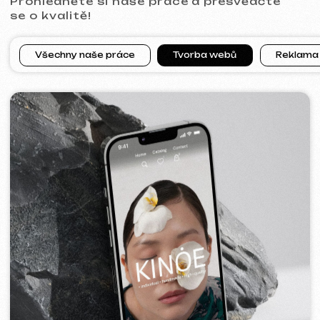
[ web ]
PRAGUE PROFI GROUP
2025
[ web ] [ google ads reklama ] [ bannery ]