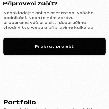
KINȮE WORLD
2025
[ web ] [ meta ads reklama ]
VECTOR INDUSTRIAL
2025