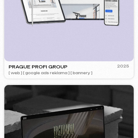
5YTCVETOK
2024
[ smm management ] [ web ] [ design ] [ seo ]
PLAN EVENT AGENCY
2023
[ redesign webu ] [ seo ]