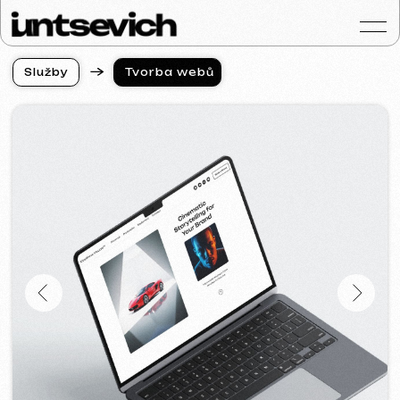
S
l
u
ž
b
y
Tvorba webů
S
l
u
ž
b
y
Portfolio
Služby a ceny
Otázky a odpověd
Hodnocení
Kontakty
Blog
Czech
Získat konzultaci
Tvorba webových stránek
pro fotografa