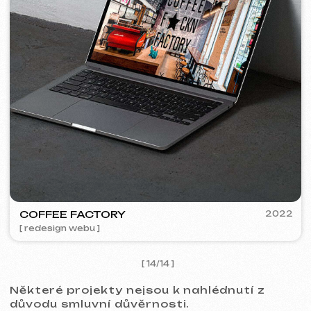
Kontakty
Hlavní stránka
Blog
Portfolio
Služby a ceny
Otázky a odpovědi
Czech
Hodnocení
Email
Zavolejte nám
+420 775 900 316
info@iuntsevich.cz
Instagram
VKontakte
Facebook
Telegram
Linkedin
Obchodní podmínky
Zásady ochrany osobních údajů
Zásady používání souborů cookie
© iuntsevich 2024 - 2026
IČO: 21630321
Všechna práva vyhrazena
Vyrobeno s
láskou <3