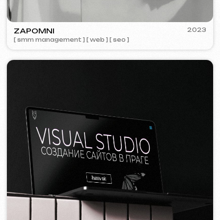
Tvorba webových stránek
Šablonový web
14 999 Kč
od 5 dnů
Více o službě
Objednat
Jednostránkový web
19 999 Kč
od
od 14 dnů
Více o službě
Objednat
Vícestránkový web
32 499 Kč
od
od 20 dnů
Více o službě
Objednat
E-shop
39 999 Kč
od
od 30 dnů
Více o službě
Objednat
Design