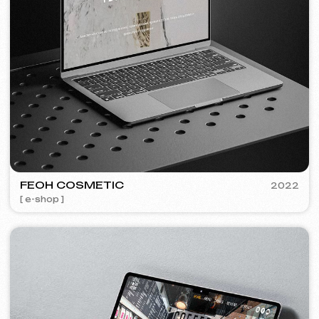
Bezplatná konzultace
Vyberte způsob kontaktu
Zavolat
WhatsApp
Telegram
+420
Souhlasím se
Zásadami ochrany osobních údajů
Kontaktujte mě