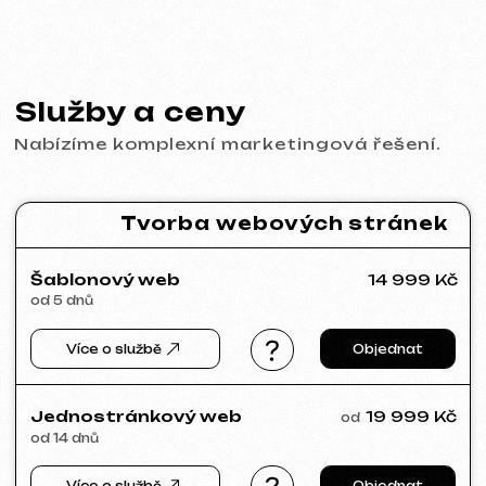
Behance
Clutch
Coroflot
Dribbble
Contra
Goodfirms