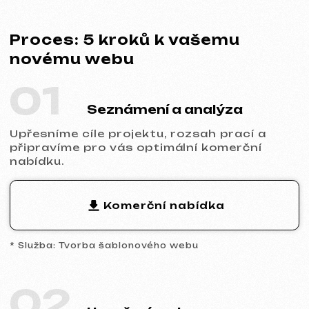
02
Uzavření smlouvy
Stanovíme termíny, cenu i povinnosti obou
stran. Spolupráce je zcela transparentní a
oficiální.
Ukázka smlouvy
* Smlouva na tvorbu webu
03
Analytika a prototyp
Provedeme analýzu trhu a konkurence,
navrhneme prototyp klíčových stránek a
společně schválíme strukturu i logiku
budoucího webu.
04
Design a obsah
Naplníme web vaším obsahem,