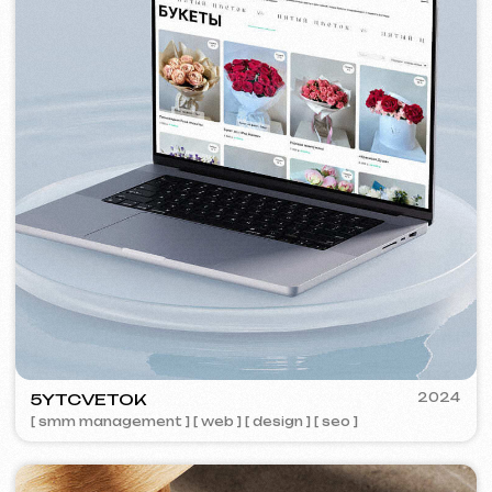
VISUAL STUDIO
2023
[ logo ] [ web ] [ seo ] [ vizitky ]