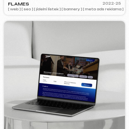
COFFEE FACTORY
2022
[ redesign webu ]
[ 14/14 ]
Některé projekty nejsou k nahlédnutí z
důvodu smluvní důvěrnosti.
Služby a ceny
Nabízíme komplexní marketingová řešení.