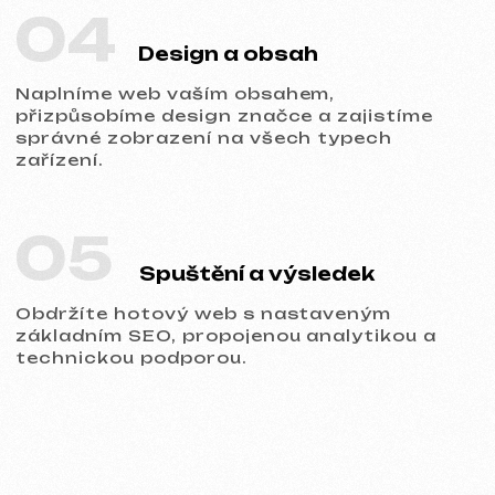
Portfolio
Prohlédněte si naše práce a přesvědčte
se o kvalitě!
Všechny naše práce
Tvorba webů
Reklama (Meta Ads, Google Ads)