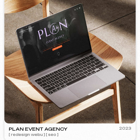
PORTOFINO
2023
[ logo ] [ web ] [ seo ] [ jídelní lístek ]
TOP TRAVEL COMPANY
2022
[ logo ] [ web ] [ seo ] [ design ]