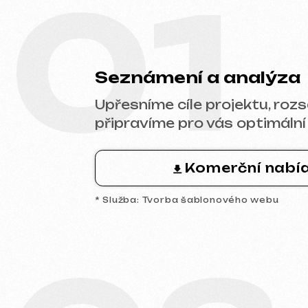
připravíme pro vás optimální kome
Komerční nabídka
* Služba: Tvorba šablonového webu
03
Analytika a prototyp
Provedeme analýzu trhu a konkur
navrhneme prototyp klíčových st
a společně schválíme strukturu i l
budoucího webu.