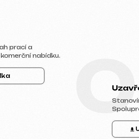
0
rční nabídku.
Uzavření sml
Stanovíme termíny
Spolupráce je zcel
Ukázka s
* Smlouva na tvorbu web
ence,
ránek
ogiku