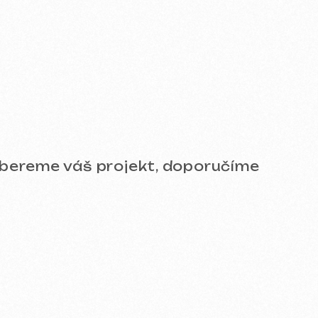
e a přesvědčte se o kvalitě!
SMM)
Design a branding
SEO