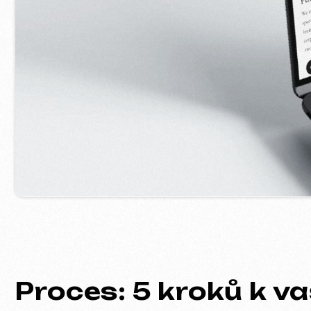
Proces: 5 kroků k va
01
Seznámení a analýza
Upřesníme cíle projektu, rozsah pr