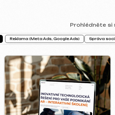
CTOR INDUSTRIAL
PRAGUE P
2025
b ]
[ web ] [ goo