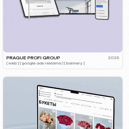
OK
2024
ment ] [ web ] [ design ] [ seo ]
Zavolejte nám
evich.cz
+420 775 900 316