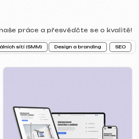
ROFI GROUP
2025
gle ads reklama ] [ bannery ]