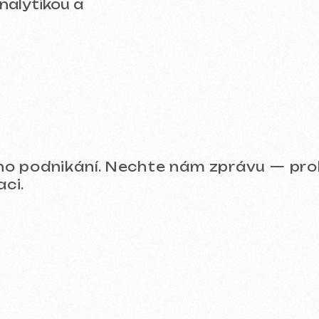
Prohlédněte si naše prác
eklama (Meta Ads, Google Ads)
Správa sociálních sítí (