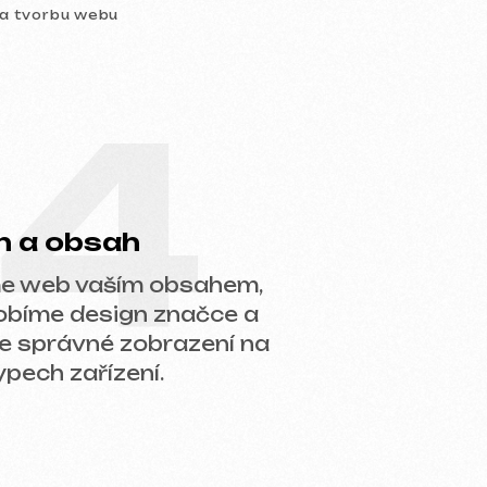
4
ah
ím obsahem,
ign značce a
 zobrazení na
ení.
áš projekt, doporučíme