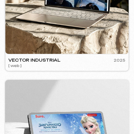
RE
2024
mm management ] [ web ] [ seo ] [ copywriting ]
5YTCVET
[ smm manage
Instagram
Email
Facebook
info@iunts
VKontakte
Telegram