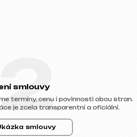
2
ouvy
, cenu i povinnosti obou stran.
a transparentní a oficiální.
mlouvy
u