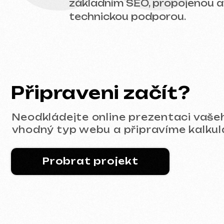
Probrat projekt
Portfolio
Filtr:
Všechny naše práce
Tvorba webů
R