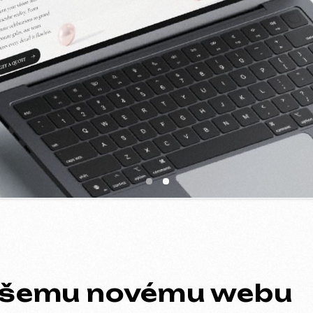
šemu novému webu
ací a