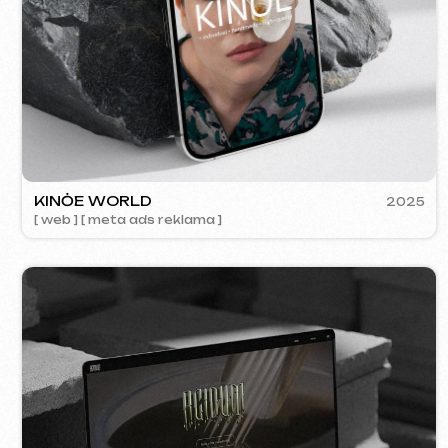
ACIDUM
2024
[ web ]
SU
[ s
Kontakty
Hlavní stránka
Blog
Portfolio
Služby a ceny
Otázky a odpovědi