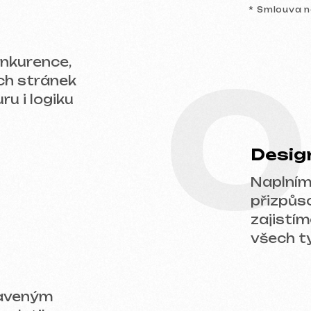
0
Design a obs
Naplníme web vaš
přizpůsobíme des
zajistíme správné
všech typech zaříz
ým
ikou a
odnikání. Nechte nám zprávu — probereme v