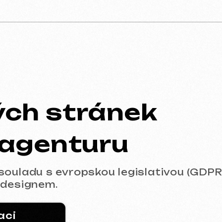
h stránek
genturu
du s evropskou legislativou (GDPR). Od rych
ignem.