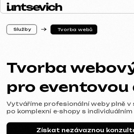
S
l
u
ž
b
y
Tvorba webů
S
l
u
ž
b
y
Tvorba webovýc
pro eventovou a
Vytváříme profesionální weby plně v soula
po komplexní e-shopy s individuálním des
Získat nezávaznou konzultaci