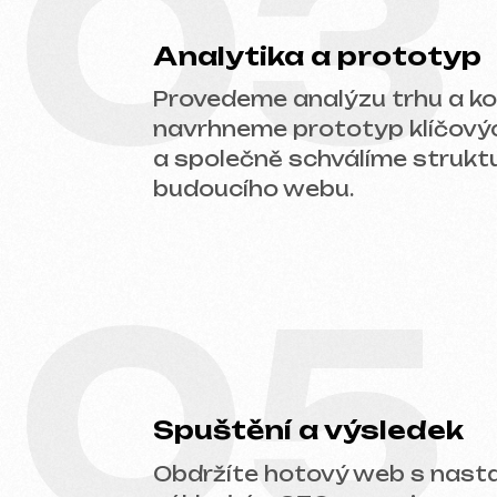
05
Spuštění a výsledek
Obdržíte hotový web s nastaven
základním SEO, propojenou analyt
technickou podporou.
Připraveni začít?
Neodkládejte online prezentaci vašeho p
vhodný typ webu a připravíme kalkulaci.