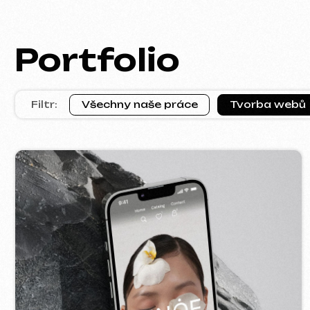
KINȮE WORLD
VE
2025
[ web ] [ meta ads reklama ]
[ we