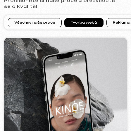
[ web ]
PRAGUE PROFI GROUP
2025
[ web ] [ google ads reklama ] [ bannery ]