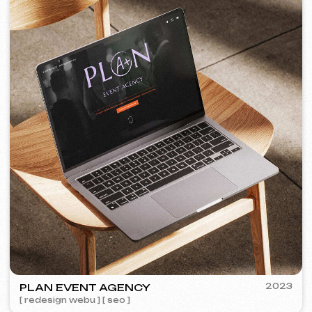
PORTOFINO
2023
[ logo ] [ web ] [ seo ] [ jídelní lístek ]
TOP TRAVEL COMPANY
2022
[ logo ] [ web ] [ seo ] [ design ]