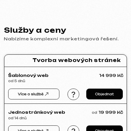
Behance
Clutch
Coroflot
Dribbble
Contra
Goodfirms