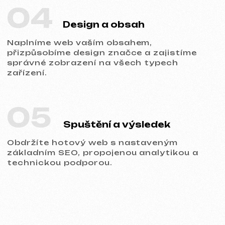
Portfolio
Prohlédněte si naše práce a přesvědčte
se o kvalitě!
Všechny naše práce
Tvorba webů
Reklama (Meta Ads, Google Ads)