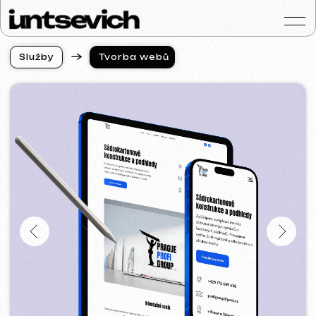
S
l
u
ž
b
y
Tvorba webů
S
l
u
ž
b
y
Portfolio
Služby a ceny
Otázky a odpověd
Hodnocení
Kontakty
Blog
Czech
Získat konzultaci
Tvorba webových stránek
v Žilině