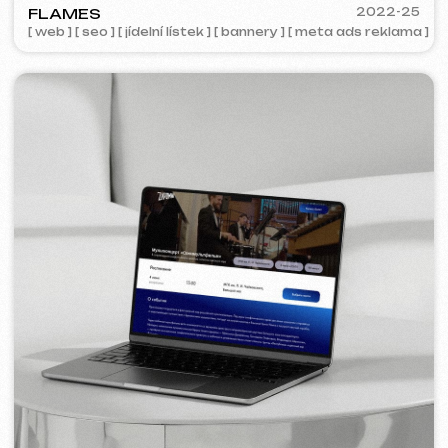
COFFEE FACTORY
2022
[ redesign webu ]
[ 14/14 ]
Některé projekty nejsou k nahlédnutí z
důvodu smluvní důvěrnosti.
Služby a ceny
Nabízíme komplexní marketingová řešení.