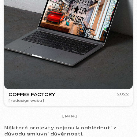
Kontakty
Hlavní stránka
Blog
Portfolio
Služby a ceny
Otázky a odpovědi
Czech
Hodnocení
Email
Zavolejte nám
+420 775 900 316
info@iuntsevich.cz
Instagram
VKontakte
Facebook
Telegram
Linkedin
Obchodní podmínky
Zásady ochrany osobních údajů
Zásady používání souborů cookie
© iuntsevich 2024 - 2026
IČO: 21630321
Všechna práva vyhrazena
Vyrobeno s
láskou <3