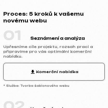
02
Uzavření smlouvy
Stanovíme termíny, cenu i povinnosti obou
stran. Spolupráce je zcela transparentní a
oficiální.
Ukázka smlouvy
* Smlouva na tvorbu webu
03
Analytika a prototyp
Provedeme analýzu trhu a konkurence,
navrhneme prototyp klíčových stránek a
společně schválíme strukturu i logiku
budoucího webu.
04
Design a obsah
Naplníme web vaším obsahem,