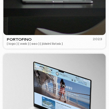
Analýza tržního
6 499 Kč
od
segmentu a strategie
od 14 dnů
Více o službě
Objednat
Kompletní analýza vašeho webu
4 999 Kč
od
od 5 dnů
Více o službě
Objednat
Pokud jste v seznamu služeb nenašli, co
potřebujete – napište nám!
Máme rozsáhlou síť prověřených
specialistů připravených realizovat jakékoli
úkoly pro váš podnik.
Hodnocení
Co o nás říkají naši klienti.