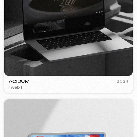
FLAMES
2022-25
[ web ] [ seo ] [ jídelní lístek ] [ bannery ] [ meta ads reklama ]