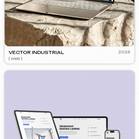
SURE
2024
[ smm management ] [ web ] [ seo ] [ copywriting ]