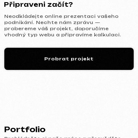
KINȮE WORLD
2025
[ web ] [ meta ads reklama ]
VECTOR INDUSTRIAL
2025