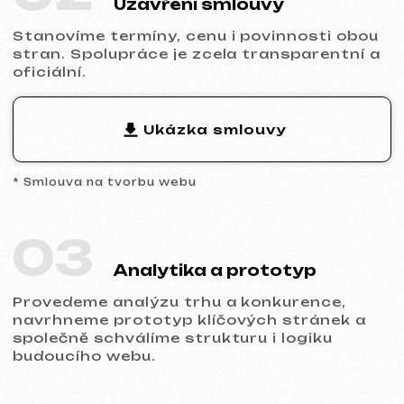
přizpůsobíme design značce a zajistíme
správné zobrazení na všech typech
zařízení.
05
Spuštění a výsledek
Obdržíte hotový web s nastaveným
základním SEO, propojenou analytikou a
technickou podporou.
Připraveni začít?
Neodkládejte online prezentaci vašeho
podnikání. Nechte nám zprávu —
probereme váš projekt, doporučíme
vhodný typ webu a připravíme kalkulaci.
Probrat projekt