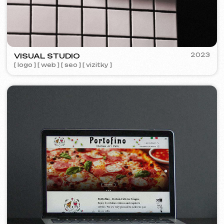
Designová podpora
699 Kč
/ za hodinu
od 1 hodiny
Více o službě
Objednat
Návrh makety webu ve Figma
9 999 Kč
od
od 10 dnů
Více o službě
Objednat
Grafický design
4 999 Kč
od
od 5 dnů
Tvorba log, manuálů značky, reklamních materiálů,
bannerů, vizitek a jídelních lístků pro restaurace.
Více o službě
Objednat
Reklama a propagace
Reklama v Meta Ads /
15 000 Kč
od
Google Ads
Měsíc
Více o službě
Objednat