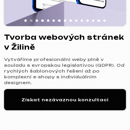
Vytváříme profesionální weby plně v
souladu s evropskou legislativou (GDPR). Od
rychlých šablonových řešení až po
komplexní e-shopy s individuálním
designem.
Získat nezávaznou konzultaci
Proces: 5 kroků k vašemu
novému webu
01
Seznámení a analýza
Upřesníme cíle projektu, rozsah prací a
připravíme pro vás optimální komerční
nabídku.
Komerční nabídka
* Služba: Tvorba šablonového webu