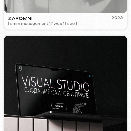
Tvorba webových stránek
Šablonový web
14 999 Kč
od 5 dnů
Více o službě
Objednat
Jednostránkový web
19 999 Kč
od
od 14 dnů
Více o službě
Objednat
Vícestránkový web
32 499 Kč
od
od 20 dnů
Více o službě
Objednat
E-shop
39 999 Kč
od
od 30 dnů
Více o službě
Objednat
Design