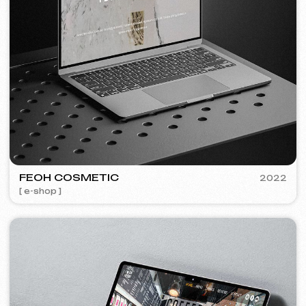
Bezplatná konzultace
Vyberte způsob kontaktu
Zavolat
WhatsApp
Telegram
+420
Souhlasím se
Zásadami ochrany osobních údajů
Kontaktujte mě