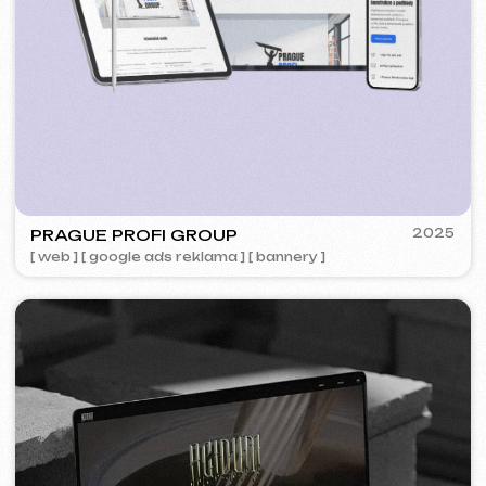
5YTCVETOK
2024
[ smm management ] [ web ] [ design ] [ seo ]
PLAN EVENT AGENCY
2023
[ redesign webu ] [ seo ]