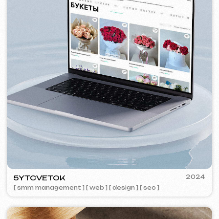
VISUAL STUDIO
2023
[ logo ] [ web ] [ seo ] [ vizitky ]