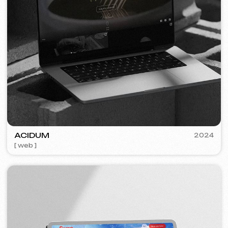
FLAMES
2022-25
[ web ] [ seo ] [ jídelní lístek ] [ bannery ] [ meta ads reklama ]