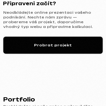
KINȮE WORLD
2025
[ web ] [ meta ads reklama ]
VECTOR INDUSTRIAL
2025