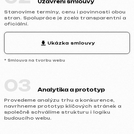
přizpůsobíme design značce a zajistíme
správné zobrazení na všech typech
zařízení.
05
Spuštění a výsledek
Obdržíte hotový web s nastaveným
základním SEO, propojenou analytikou a
technickou podporou.
Připraveni začít?
Neodkládejte online prezentaci vašeho
podnikání. Nechte nám zprávu —
probereme váš projekt, doporučíme
vhodný typ webu a připravíme kalkulaci.
Probrat projekt