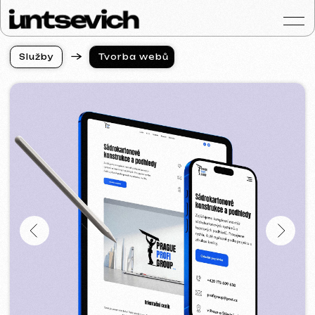
S
l
u
ž
b
y
Tvorba webů
S
l
u
ž
b
y
Portfolio
Služby a ceny
Otázky a odpověd
Hodnocení
Kontakty
Blog
Czech
Získat konzultaci
Tvorba webových stránek
v Jeruzalémě