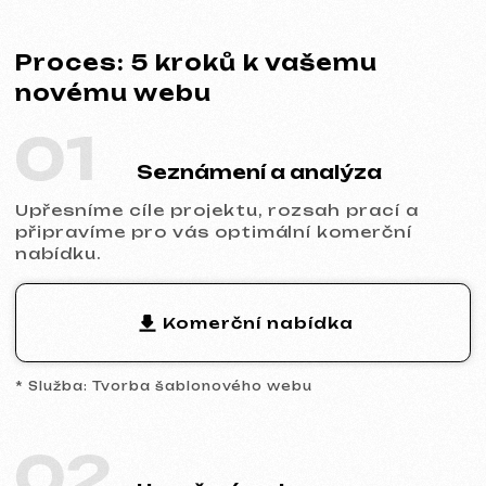
02
Uzavření smlouvy
Stanovíme termíny, cenu i povinnosti obou
stran. Spolupráce je zcela transparentní a
oficiální.
Ukázka smlouvy
* Smlouva na tvorbu webu
03
Analytika a prototyp
Provedeme analýzu trhu a konkurence,
navrhneme prototyp klíčových stránek a
společně schválíme strukturu i logiku
budoucího webu.
04
Design a obsah
Naplníme web vaším obsahem,