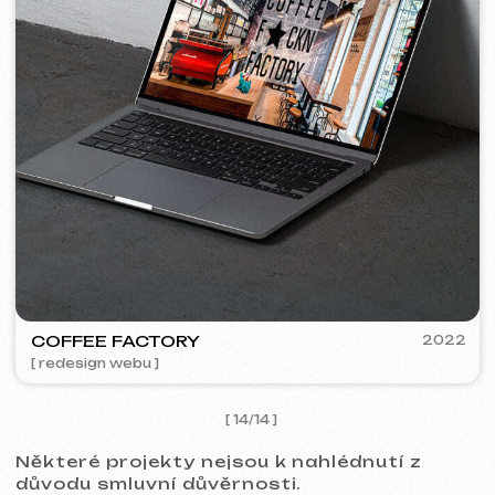
Kontakty
Hlavní stránka
Blog
Portfolio
Služby a ceny
Otázky a odpovědi
Czech
Hodnocení
Email
Zavolejte nám
+420 775 900 316
info@iuntsevich.cz
Instagram
VKontakte
Facebook
Telegram
Linkedin
Obchodní podmínky
Zásady ochrany osobních údajů
Zásady používání souborů cookie
© iuntsevich 2024 - 2026
IČO: 21630321
Všechna práva vyhrazena
Vyrobeno s
láskou <3