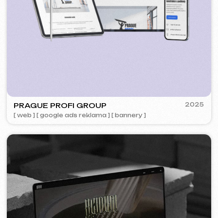
5YTCVETOK
2024
[ smm management ] [ web ] [ design ] [ seo ]
PLAN EVENT AGENCY
2023
[ redesign webu ] [ seo ]