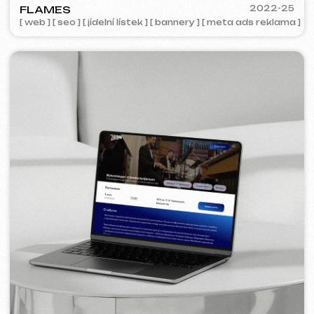
COFFEE FACTORY
2022
[ redesign webu ]
[ 14/14 ]
Některé projekty nejsou k nahlédnutí z
důvodu smluvní důvěrnosti.
Služby a ceny
Nabízíme komplexní marketingová řešení.