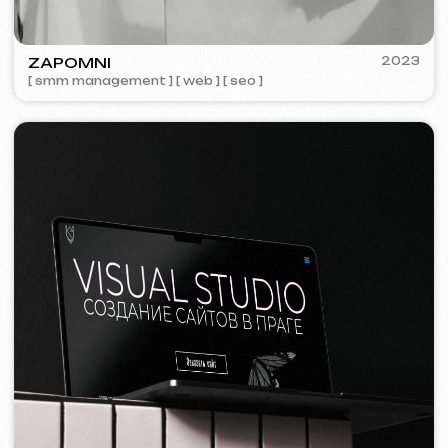
Tvorba webových stránek
Šablonový web
14 999 Kč
od 5 dnů
Více o službě
Objednat
Jednostránkový web
19 999 Kč
od
od 14 dnů
Více o službě
Objednat
Vícestránkový web
32 499 Kč
od
od 20 dnů
Více o službě
Objednat
E-shop
39 999 Kč
od
od 30 dnů
Více o službě
Objednat
Design