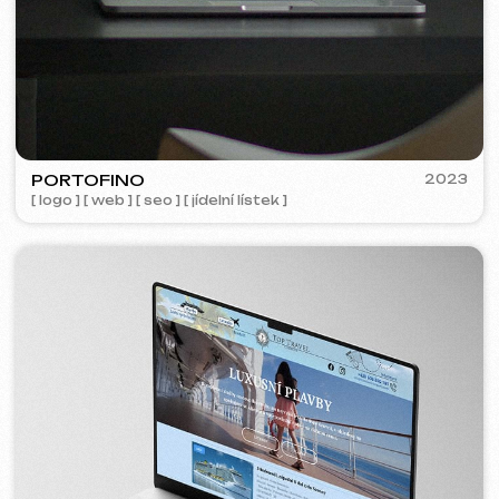
Analýza tržního
6 499 Kč
od
segmentu a strategie
od 14 dnů
Více o službě
Objednat
Kompletní analýza vašeho webu
4 999 Kč
od
od 5 dnů
Více o službě
Objednat
Pokud jste v seznamu služeb nenašli, co
potřebujete – napište nám!
Máme rozsáhlou síť prověřených
specialistů připravených realizovat jakékoli
úkoly pro váš podnik.
Hodnocení
Co o nás říkají naši klienti.