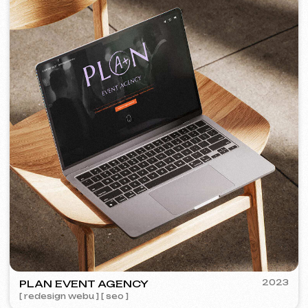
PORTOFINO
2023
[ logo ] [ web ] [ seo ] [ jídelní lístek ]
TOP TRAVEL COMPANY
2022
[ logo ] [ web ] [ seo ] [ design ]