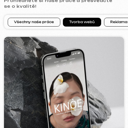
[ web ]
PRAGUE PROFI GROUP
2025
[ web ] [ google ads reklama ] [ bannery ]