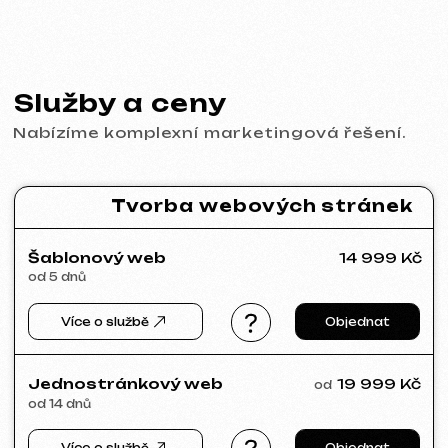
Behance
Clutch
Coroflot
Dribbble
Contra
Goodfirms