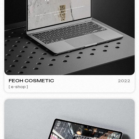
Bezplatná konzultace
Vyberte způsob kontaktu
Zavolat
WhatsApp
Telegram
+420
Souhlasím se
Zásadami ochrany osobních údajů
Kontaktujte mě