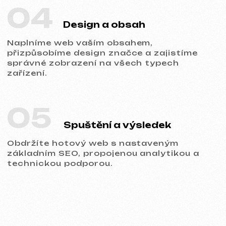
Portfolio
Prohlédněte si naše práce a přesvědčte
se o kvalitě!
Všechny naše práce
Tvorba webů
Reklama (Meta Ads, Google Ads)