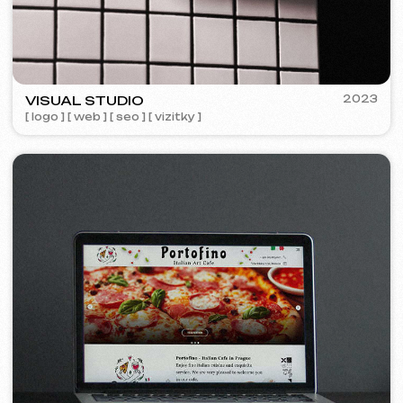
Designová podpora
699 Kč
/ za hodinu
od 1 hodiny
Více o službě
Objednat
Návrh makety webu ve Figma
9 999 Kč
od
od 10 dnů
Více o službě
Objednat
Grafický design
4 999 Kč
od
od 5 dnů
Tvorba log, manuálů značky, reklamních materiálů,
bannerů, vizitek a jídelních lístků pro restaurace.
Více o službě
Objednat
Reklama a propagace
Reklama v Meta Ads /
15 000 Kč
od
Google Ads
Měsíc
Více o službě
Objednat