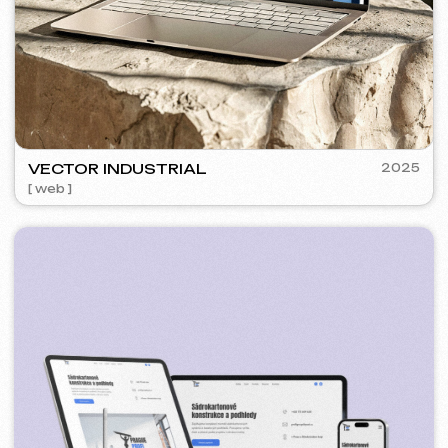
SURE
2024
[ smm management ] [ web ] [ seo ] [ copywriting ]