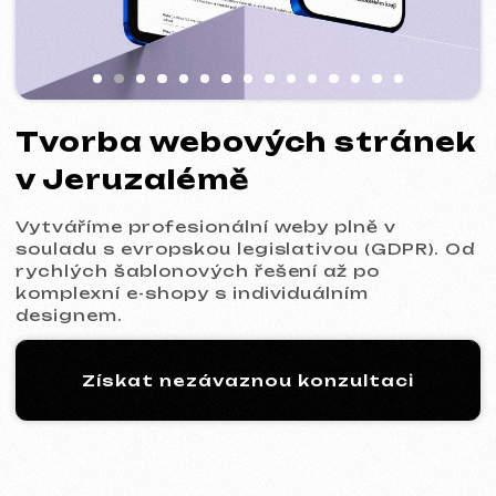
Vytváříme profesionální weby plně v
souladu s evropskou legislativou (GDPR). Od
rychlých šablonových řešení až po
komplexní e-shopy s individuálním
designem.
Získat nezávaznou konzultaci
Proces: 5 kroků k vašemu
novému webu
01
Seznámení a analýza
Upřesníme cíle projektu, rozsah prací a
připravíme pro vás optimální komerční
nabídku.
Komerční nabídka
* Služba: Tvorba šablonového webu