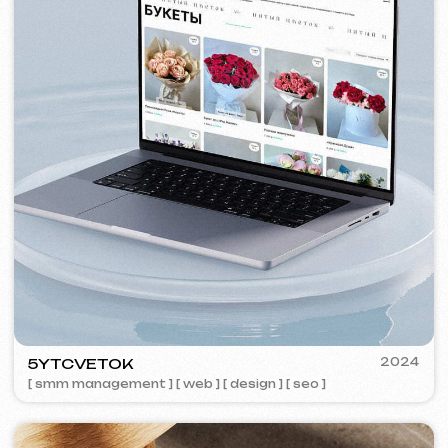
VISUAL STUDIO
2023
[ logo ] [ web ] [ seo ] [ vizitky ]