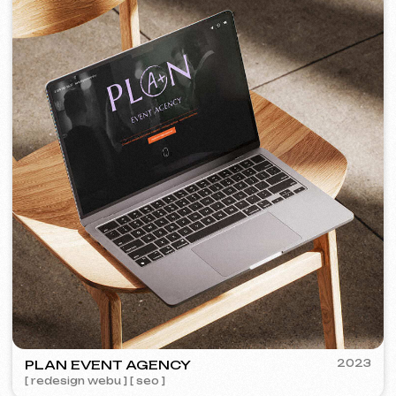
PORTOFINO
2023
[ logo ] [ web ] [ seo ] [ jídelní lístek ]
TOP TRAVEL COMPANY
2022
[ logo ] [ web ] [ seo ] [ design ]