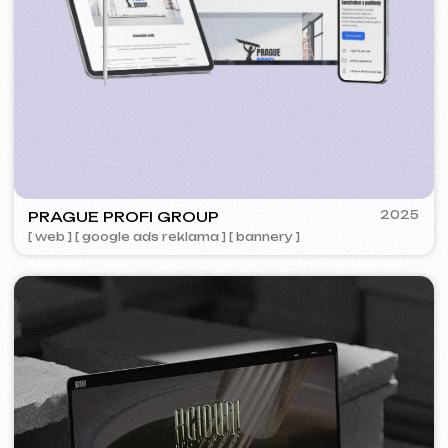
5YTCVETOK
2024
[ smm management ] [ web ] [ design ] [ seo ]
PLAN EVENT AGENCY
2023
[ redesign webu ] [ seo ]