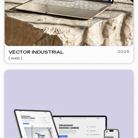
SURE
2024
[ smm management ] [ web ] [ seo ] [ copywriting ]