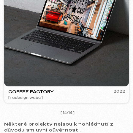
Kontakty
Hlavní stránka
Blog
Portfolio
Služby a ceny
Otázky a odpovědi
Czech
Hodnocení
Email
Zavolejte nám
+420 775 900 316
info@iuntsevich.cz
Instagram
VKontakte
Facebook
Telegram
Linkedin
Obchodní podmínky
Zásady ochrany osobních údajů
Zásady používání souborů cookie
© iuntsevich 2024 - 2026
IČO: 21630321
Všechna práva vyhrazena
Vyrobeno s
láskou <3