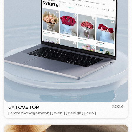
VISUAL STUDIO
2023
[ logo ] [ web ] [ seo ] [ vizitky ]