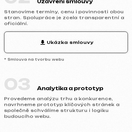
přizpůsobíme design značce a zajistíme
správné zobrazení na všech typech
zařízení.
05
Spuštění a výsledek
Obdržíte hotový web s nastaveným
základním SEO, propojenou analytikou a
technickou podporou.
Připraveni začít?
Neodkládejte online prezentaci vašeho
podnikání. Nechte nám zprávu —
probereme váš projekt, doporučíme
vhodný typ webu a připravíme kalkulaci.
Probrat projekt