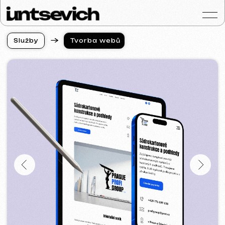
S
l
u
ž
b
y
Tvorba webů
S
l
u
ž
b
y
Portfolio
Služby a ceny
Otázky a odpověd
Hodnocení
Kontakty
Blog
Czech
Získat konzultaci
Tvorba webových stránek
v Alicante