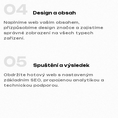
Portfolio
Prohlédněte si naše práce a přesvědčte
se o kvalitě!
Všechny naše práce
Tvorba webů
Reklama (Meta Ads, Google Ads)