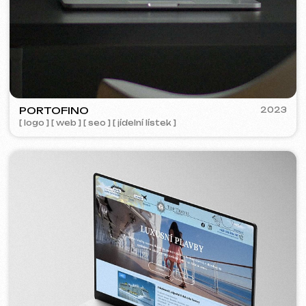
Analýza tržního
6 499 Kč
od
segmentu a strategie
od 14 dnů
Více o službě
Objednat
Kompletní analýza vašeho webu
4 999 Kč
od
od 5 dnů
Více o službě
Objednat
Pokud jste v seznamu služeb nenašli, co
potřebujete – napište nám!
Máme rozsáhlou síť prověřených
specialistů připravených realizovat jakékoli
úkoly pro váš podnik.
Hodnocení
Co o nás říkají naši klienti.