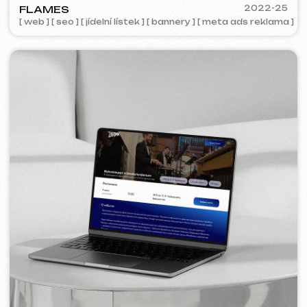
COFFEE FACTORY
2022
[ redesign webu ]
[ 14/14 ]
Některé projekty nejsou k nahlédnutí z
důvodu smluvní důvěrnosti.
Služby a ceny
Nabízíme komplexní marketingová řešení.