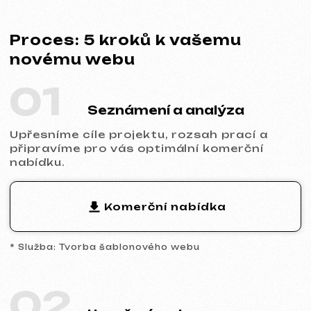
02
Uzavření smlouvy
Stanovíme termíny, cenu i povinnosti obou
stran. Spolupráce je zcela transparentní a
oficiální.
Ukázka smlouvy
* Smlouva na tvorbu webu
03
Analytika a prototyp
Provedeme analýzu trhu a konkurence,
navrhneme prototyp klíčových stránek a
společně schválíme strukturu i logiku
budoucího webu.
04
Design a obsah
Naplníme web vaším obsahem,