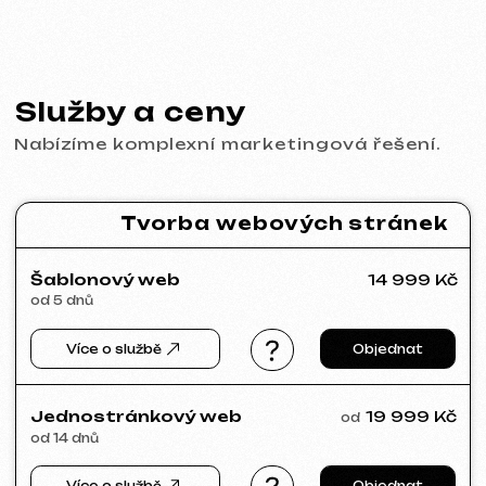
Behance
Clutch
Coroflot
Dribbble
Contra
Goodfirms