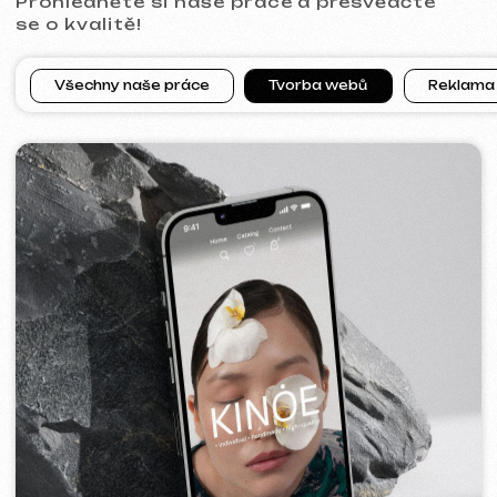
[ web ]
PRAGUE PROFI GROUP
2025
[ web ] [ google ads reklama ] [ bannery ]