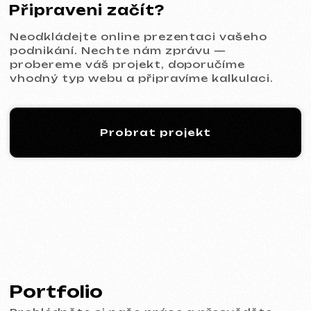
KINȮE WORLD
2025
[ web ] [ meta ads reklama ]
VECTOR INDUSTRIAL
2025