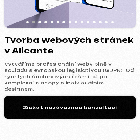
Vytváříme profesionální weby plně v
souladu s evropskou legislativou (GDPR). Od
rychlých šablonových řešení až po
komplexní e-shopy s individuálním
designem.
Získat nezávaznou konzultaci
Proces: 5 kroků k vašemu
novému webu
01
Seznámení a analýza
Upřesníme cíle projektu, rozsah prací a
připravíme pro vás optimální komerční
nabídku.
Komerční nabídka
* Služba: Tvorba šablonového webu