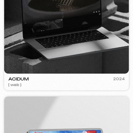
FLAMES
2022-25
[ web ] [ seo ] [ jídelní lístek ] [ bannery ] [ meta ads reklama ]