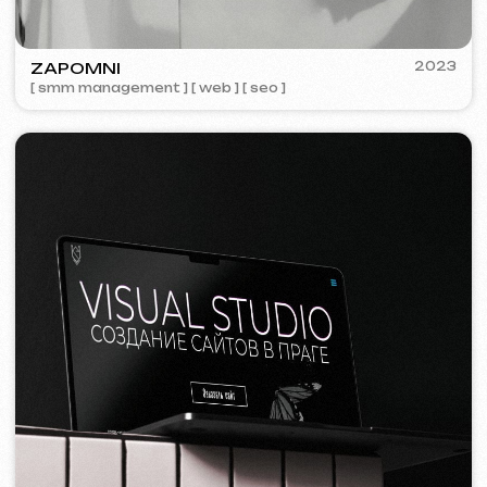
Tvorba webových stránek
Šablonový web
14 999 Kč
od 5 dnů
Více o službě
Objednat
Jednostránkový web
19 999 Kč
od
od 14 dnů
Více o službě
Objednat
Vícestránkový web
32 499 Kč
od
od 20 dnů
Více o službě
Objednat
E-shop
39 999 Kč
od
od 30 dnů
Více o službě
Objednat
Design