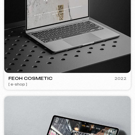
Bezplatná konzultace
Vyberte způsob kontaktu
Zavolat
WhatsApp
Telegram
+420
Souhlasím se
Zásadami ochrany osobních údajů
Kontaktujte mě