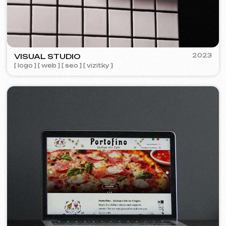
Designová podpora
699 Kč
/ za hodinu
od 1 hodiny
Více o službě
Objednat
Návrh makety webu ve Figma
9 999 Kč
od
od 10 dnů
Více o službě
Objednat
Grafický design
4 999 Kč
od
od 5 dnů
Tvorba log, manuálů značky, reklamních materiálů,
bannerů, vizitek a jídelních lístků pro restaurace.
Více o službě
Objednat
Reklama a propagace
Reklama v Meta Ads /
15 000 Kč
od
Google Ads
Měsíc
Více o službě
Objednat