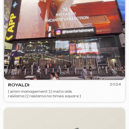
Email
Zavolejte nám
+420 775 900 316
info@iuntsevich.cz
Instagram
VKontakte
Facebook
Telegram
Linkedin
Obchodní podmínky
Zásady ochrany osobních údajů
Zásady používání souborů cookie
© iuntsevich 2024 - 2026
IČO: 21630321
Všechna práva vyhrazena
Vyrobeno s
láskou <3
VISUAL STUDIO
2023
[ logo ] [ web ] [ seo ] [ vizitky ]
Behance
Clutch
Coroflot
Dribbble
Contra
Goodfirms