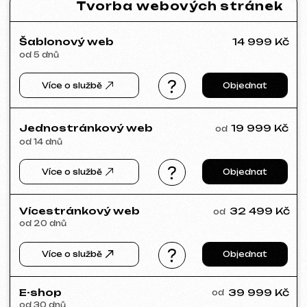
Tvorba log, manuálů značky, reklamních materiálů,
bannerů, vizitek a jídelních lístků pro restaurace.
Více o službě
Objednat
Reklama a propagace
Reklama v Meta Ads /
15 000 Kč
od
Google Ads
Měsíc
Více o službě
Objednat
Analýza tržního
6 499 Kč
od
segmentu a strategie
od 14 dnů
Více o službě
Objednat
Kompletní analýza vašeho webu
4 999 Kč
od
od 5 dnů
Více o službě
Objednat
Pokud jste v seznamu služeb nenašli, co