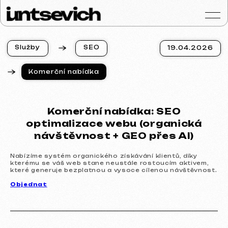
S
l
u
ž
b
y
S
E
O
19.04.2026
S
l
u
ž
b
y
S
E
O
Komerční nabídka
Portfolio
Služby a ceny
Otázky a odpověd
Komerční nabídka: SEO
Hodnocení
optimalizace webu (organická
Kontakty
návštěvnost + GEO přes AI)
Blog
Nabízíme systém organického získávání klientů, díky
Czech
kterému se váš web stane neustále rostoucím aktivem,
které generuje bezplatnou a vysoce cílenou návštěvnost.
Získat konzultaci
Objednat