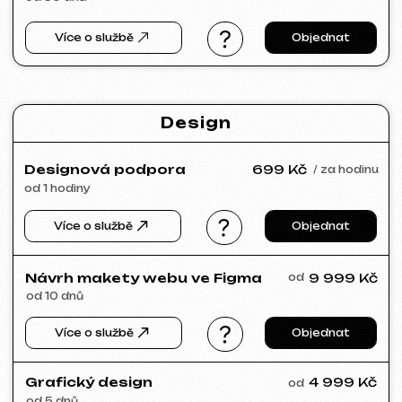
potřebujete – napište nám!
Máme rozsáhlou síť prověřených
specialistů připravených realizovat jakékoli
úkoly pro váš podnik.
Portfolio
Prohlédněte si naše práce a přesvědčte
se o kvalitě!
Všechny naše práce
Tvorba webů
Reklama (Meta Ads, Google Ads)