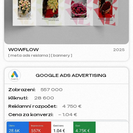
IUNTSEVICH
2024
[ vizitky ]
SURE
2023