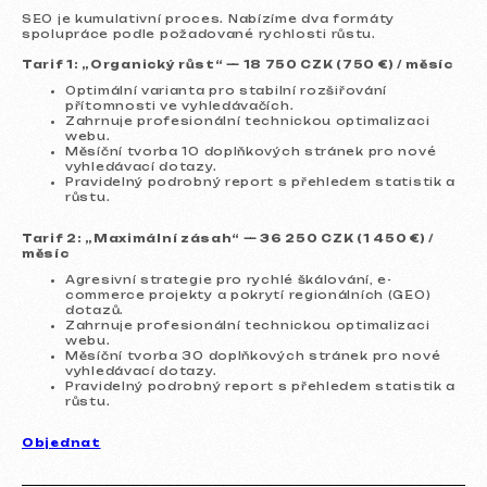
SEO je kumulativní proces. Nabízíme dva formáty
spolupráce podle požadované rychlosti růstu.
Tarif 1: „Organický růst“ — 18 750 CZK (750 €) / měsíc
Optimální varianta pro stabilní rozšiřování
přítomnosti ve vyhledávačích.
Zahrnuje profesionální technickou optimalizaci
webu.
Měsíční tvorba 10 doplňkových stránek pro nové
vyhledávací dotazy.
Pravidelný podrobný report s přehledem statistik a
růstu.
Služby a ceny
Nabízíme komplexní marketingová řešení.
Tarif 2: „Maximální zásah“ — 36 250 CZK (1 450 €) /
měsíc
Agresivní strategie pro rychlé škálování, e-
Tvorba webových stránek
commerce projekty a pokrytí regionálních (GEO)
dotazů.
Zahrnuje profesionální technickou optimalizaci
Šablonový web
14 999 Kč
webu.
od 5 dnů
Měsíční tvorba 30 doplňkových stránek pro nové
vyhledávací dotazy.
Více o službě
Objednat
Pravidelný podrobný report s přehledem statistik a
růstu.
Jednostránkový web
19 999 Kč
od
od 14 dnů
Objednat
Více o službě
Objednat