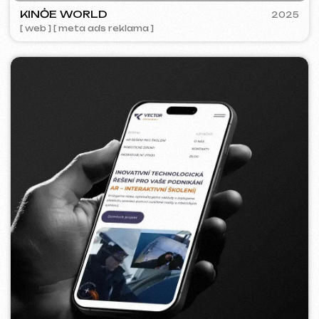
FLAMES
2022-25
[ web ] [ seo ] [ jídelní lístek ] [ bannery ] [ meta ads reklama ]
BAGELLOUNGE
2024
[ smm management ] [ jídelní lístek ] [ design ]