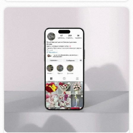
TOP TRAVEL COMPANY
2022
[ logo ] [ web ] [ seo ] [ design ]