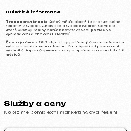
Vícestránkový web
32 499 Kč
od
Důležité informace
od 20 dnů
Více o službě
Objednat
Transparentnost:
Každý měsíc obdržíte srozumitelné
reporty z Google Analytics a Google Search Console,
které ukazují reálný nárůst návštěvnosti, pozice ve
E-shop
39 999 Kč
od
vyhledávání a chování uživatelů.
od 30 dnů
Časový rámec:
SEO algoritmy potřebují čas na indexaci a
vyhodnocení nového obsahu. Pro objektivní posouzení
Více o službě
Objednat
výsledků doporučujeme dobu spolupráce v rozmezí 3 až 6
měsíců.
Design
Designová podpora
699 Kč
/ za hodinu
od 1 hodiny
Více o službě
Objednat
Návrh makety webu ve Figma
9 999 Kč
od
od 10 dnů
Více o službě
Objednat
Grafický design
4 999 Kč
od
od 5 dnů