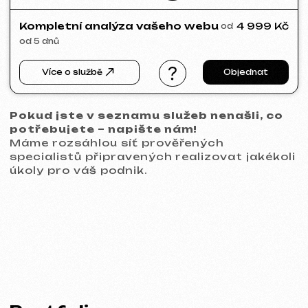
VIVILIO
2026
[ web ] [ seo ]
PRAGUE PROPERTY SALE
2026
[ web ] [ seo ]