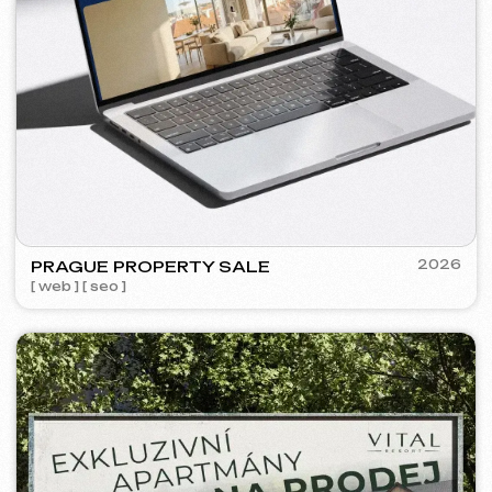
KINȮE WORLD
2025
[ web ] [ meta ads reklama ]
VECTOR INDUSTRIAL
2025