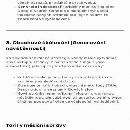
všech obrázků, produktů a prvků webu.
Kontrola indexace:
Pravidelný monitoring přes
Google Search Console a manuální vynucení
indexace nových stránek pro jejich okamžité
zobrazení ve vyhledávání.
3. Obsahové škálování (Generování
návštěvnosti)
Na základě schválené strategie každý měsíc vytváříme
nové vstupní stránky, z nichž každá funguje jako
samostatný přístupový bod pro vaše zákazníky:
Každá stránka je navržena pro konkrétní, úzce
zaměřený vyhledávací dotaz.
Zahrnuje unikátní obsah, vlastní meta tagy (Title,
Description) a seznam klíčových slov.
Nové stránky nejen přitahují vlastní organickou
návštěvnost, ale také posilují autoritu celého webu,
čímž ho posouvají výše ve výsledcích vyhledávání.
Tarify měsíční správy