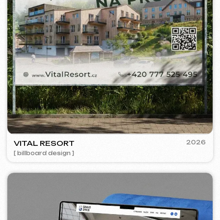
[ web ] [ seo ]
PRAGUE PROFI GROUP
2025
[ web ] [ google ads reklama ] [ bannery ] [ seo ]