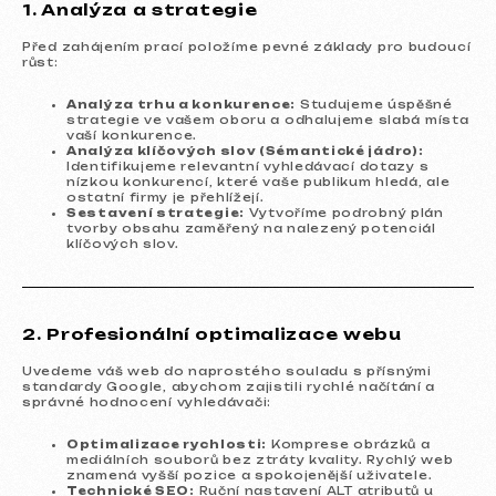
1. Analýza a strategie
Před zahájením prací položíme pevné základy pro budoucí
růst:
Analýza trhu a konkurence:
Studujeme úspěšné
strategie ve vašem oboru a odhalujeme slabá místa
vaší konkurence.
Analýza klíčových slov (Sémantické jádro):
Identifikujeme relevantní vyhledávací dotazy s
nízkou konkurencí, které vaše publikum hledá, ale
ostatní firmy je přehlížejí.
Sestavení strategie:
Vytvoříme podrobný plán
tvorby obsahu zaměřený na nalezený potenciál
klíčových slov.
2. Profesionální optimalizace webu
Uvedeme váš web do naprostého souladu s přísnými
standardy Google, abychom zajistili rychlé načítání a
správné hodnocení vyhledávači:
Optimalizace rychlosti:
Komprese obrázků a
mediálních souborů bez ztráty kvality. Rychlý web
znamená vyšší pozice a spokojenější uživatele.
Technické SEO:
Ruční nastavení ALT atributů u