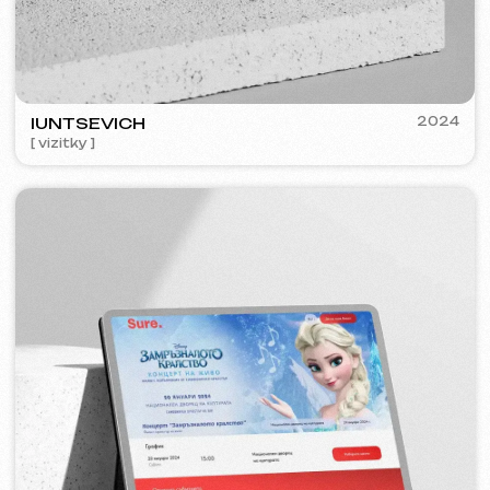
COFFEE FACTORY
2022
[ redesign webu ]
FEOH COSMETIC
2022
[ e-shop ]