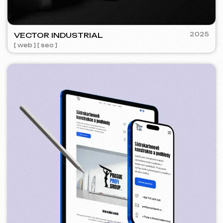
5YTCVETOK
2024
[ smm management ] [ web ] [ design ] [ seo ]