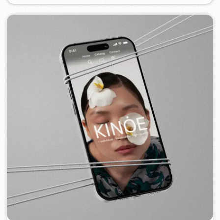
ROYALDI
2024
[ smm management ] [ meta ads
reklama ] [ reklama na times square ]