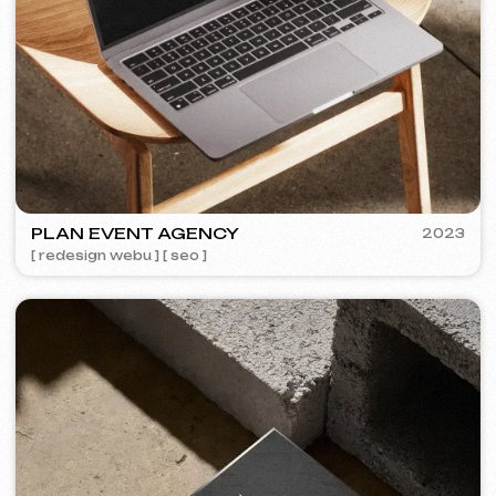
AMBER CLOUD
2017
[ logo ] [ design ]
[ 30/30 ]
Některé projekty nejsou k
nahlédnutí z důvodu smluvní
důvěrnosti.
Hodnocení
Co o nás říkají naši klienti.