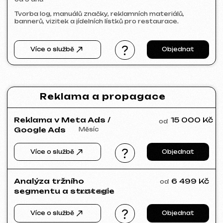
SLUNEČNÝ SVAH
2026
[ web ] [ html / js / css ] [ seo ]