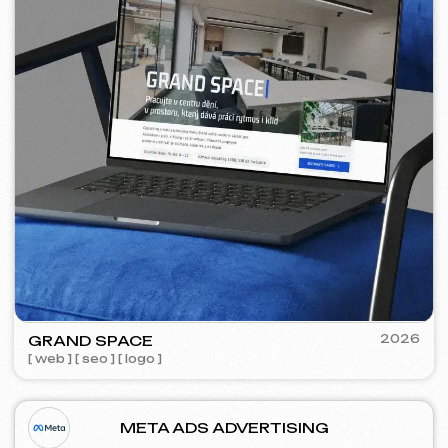
WOWFLOW
2025
[ meta ads reklama ] [ bannery ]
GOOGLE ADS ADVERTISING
Zobrazení:
557 000
Kliknutí:
28 600
Reklamní rozpočet:
4 750 €
Cena za konverzi:
~ 1.04 €