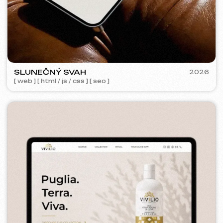
GRAND SPACE
2026
[ web ] [ seo ] [ logo ]
META ADS ADVERTISING
Dosah:
63 197
Zobrazení:
253 922
Reklamní rozpočet:
1100 €
Přidáno do košíku:
2 643