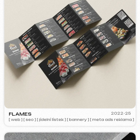
PORTOFINO
2023
[ logo ] [ web ] [ seo ] [ jídelní lístek ]