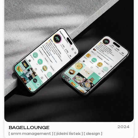
2023
ZAPOMNI
[ smm management ] [ web ] [ seo ]
BY IZZI SISTERS
2022
[ bannery ] [ meta ads reklama ]