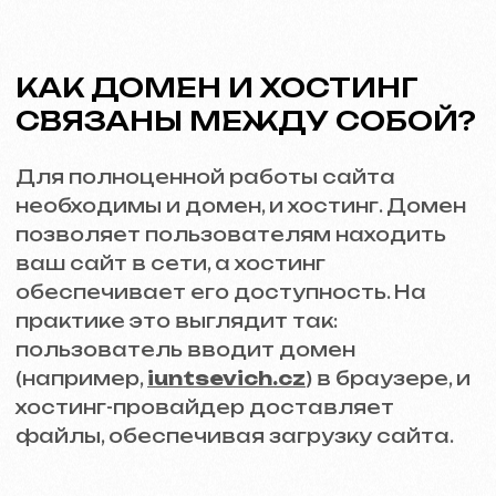
Домен
Средняя цена за домен варьируется
от 10 до 15 евро в год в зависимости от
доменной зоны (например, .cz, .com, .ru).
Хостинг
На Tilda доступен хостинг, который
включен в годовую стоимость
подписки.
Хостинг на Tilda
стоит 120
долларов в год для одного сайта и
240 долларов в год для пяти сайтов.
Обратите внимание, что у других
хостинг-провайдеров цены могут
отличаться.