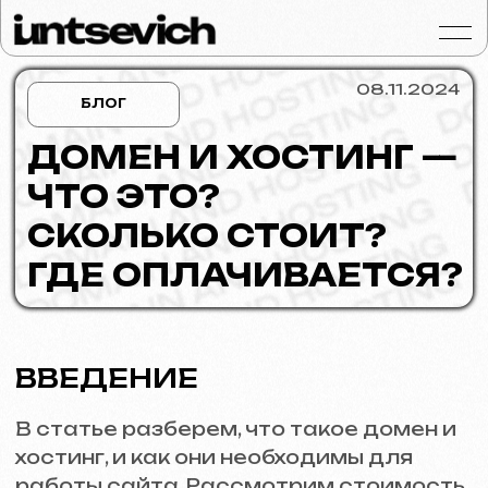
08.11.2024
БЛОГ
ДОМЕН И ХОСТИНГ —
ЧТО ЭТО?
Портфолио
СКОЛЬКО СТОИТ?
Услуги и цены
ГДЕ ОПЛАЧИВАЕТСЯ?
Вопросы и ответ
Отзывы
ВВЕДЕНИЕ
Контакты
В статье разберем, что такое домен и
Статьи
хостинг, и как они необходимы для
работы сайта. Рассмотрим стоимость
Russian
этих услуг, возможные доменные зоны
и где можно оплатить домен и хостинг,
Бесплатная консульт
ориентируясь на платформу Tilda и
альтернативы. Полезна информация
будет предпринимателям, блогерам и
владельцам сайтов, стремящимся