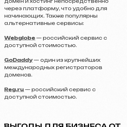
Основатель маркетингового
агентства
iuntsevich.cz
ДРУГИЕ СТАТЬИ
Тенденции в
Как SEO влияет на
веб-дизайне 2024
успех сайта:
Практическое
Что важно учесть?
руководство
ВЕРНУТЬСЯ КО ВСЕМ
СТАТЬЯМ
БЛОГ