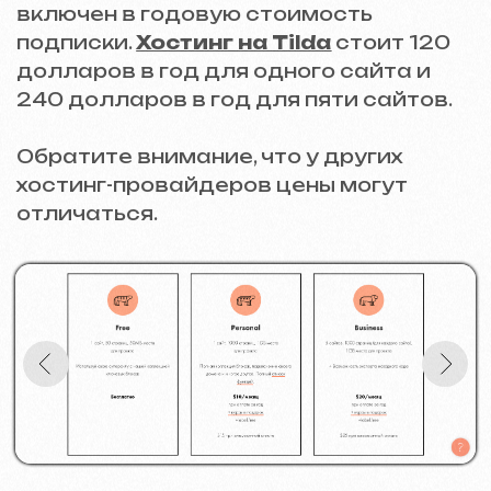
основываться на географическом
охвате и целях компании.
ГДЕ МОЖНО КУПИТЬ И
ОПЛАТИТЬ ДОМЕН И
ХОСТИНГ?
Tilda предлагает купить и настроить
домен и хостинг непосредственно
через платформу, что удобно для
начинающих. Также популярны
альтернативные сервисы:
Webglobe
— российский сервис с
доступной стоимостью.
GoDaddy
— один из крупнейших
международных регистраторов
доменов.
Reg.ru
— российский сервис с
доступной стоимостью.