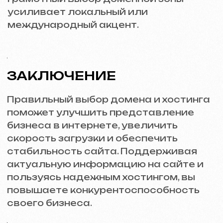
Свяжитесь со мной
Контакты
Главная страница
Блог
Портфолио
Услуги и цены
Вопросы и ответы
Russian
Отзывы
Email
Позвоните нам
+420 775 900 316
info@iuntsevich.cz
ВКонтакте
Instagram
Telegram
Facebook
Linkedin
Условия и положения
Политика конфиденциальности
Политика использования файлов Cookie
© iuntsevich 2024 - 2026
IČO: 21630321
Все права защищены