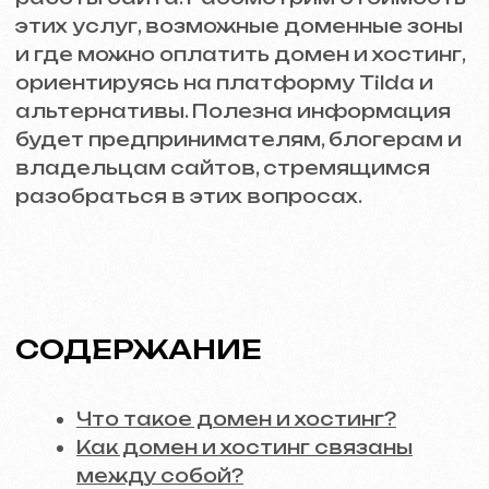
разобраться в этих вопросах.
СОДЕРЖАНИЕ
Что такое домен и хостинг?
Как домен и хостинг связаны
между собой?
Актуальные цены на домен и
хостинг (на примере Tilda)
Варианты доменных зон и их
особенности
Где можно купить и оплатить
домен и хостинг?
Выгоды для бизнеса от
правильного выбора домена и
хостинга
Заключение
ЧТО ТАКОЕ ДОМЕН И
ХОСТИНГ?