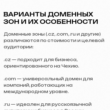
ВЫГОДЫ ДЛЯ БИЗНЕСА ОТ
ПРАВИЛЬНОГО ВЫБОРА
ДОМЕНА И ХОСТИНГА
Улучшение SEO
Домен с правильной зоной (.cz для
Чехии, например) повышает доверие
поисковых систем и пользователей.
Быстродействие
Надежный хостинг обеспечивает
быструю загрузку сайта, что улучшает
пользовательский опыт.
Брендирование
Уникальное доменное имя делает
компанию запоминающейся, а
грамотный выбор доменной зоны
усиливает локальный или
международный акцент.