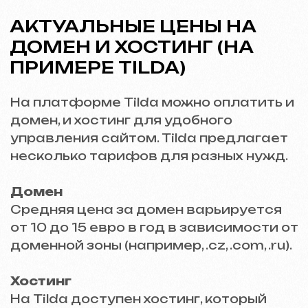
ВАРИАНТЫ ДОМЕННЫХ
ЗОН И ИХ ОСОБЕННОСТИ
Доменные зоны (.cz, .com, .ru и другие)
различаются по стоимости и целевой
аудитории:
.cz — подходит для бизнеса,
ориентированного на Чехию.
.com — универсальный домен для
компаний, работающих на
международном уровне.
.ru — идеален для русскоязычной
аудитории и бизнеса в России.
.org, .net, .info — популярны для
некоммерческих организаций и
проектов.
Выбор доменной зоны должен