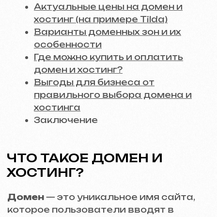
Домен
— это уникальное имя сайта,
которое пользователи вводят в
адресной строке браузера. Например,
доменом является
iuntsevich.cz
. По
сути, это «адрес», по которому
находится ваш сайт в интернете.
Хостинг
— это услуга по размещению
файлов сайта на сервере, чтобы они
были доступны для пользователей
круглосуточно. Хостинг-провайдеры
предлагают пространство на своих
серверах, где хранится весь контент
сайта — тексты, изображения, скрипты.
Пример
Представьте домен как адрес вашего
офиса, а хостинг — как сам офис, где
«живет» ваш сайт.
КАК ДОМЕН И ХОСТИНГ