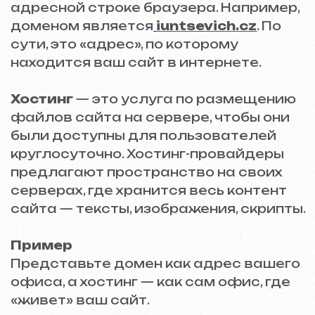
СВЯЗАНЫ МЕЖДУ СОБОЙ?
Для полноценной работы сайта
необходимы и домен, и хостинг. Домен
позволяет пользователям находить
ваш сайт в сети, а хостинг
обеспечивает его доступность. На
практике это выглядит так:
пользователь вводит домен
(например,
iuntsevich.cz
) в браузере, и
хостинг-провайдер доставляет
файлы, обеспечивая загрузку сайта.
АКТУАЛЬНЫЕ ЦЕНЫ НА
ДОМЕН И ХОСТИНГ (НА
ПРИМЕРЕ TILDA)
На платформе Tilda можно оплатить и
домен, и хостинг для удобного
управления сайтом. Tilda предлагает
несколько тарифов для разных нужд.