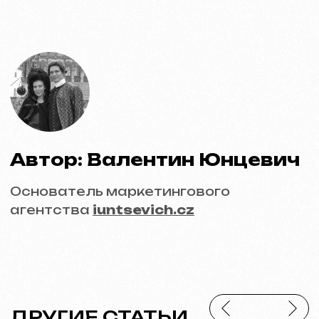
Сделано с
любовью <3
Behance
Clutch
Coroflot
Dribbble
Contra
Goodfirms