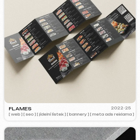
[ smm management ] [ web ] [ seo ]
BY IZZI SISTERS
2022
[ bannery ] [ meta ads reklama ]