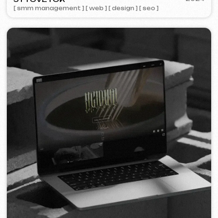
PRESENT PERFECT
2022
[ smm management ]
COFFEE FACTORY
2022
[ redesign webu ]