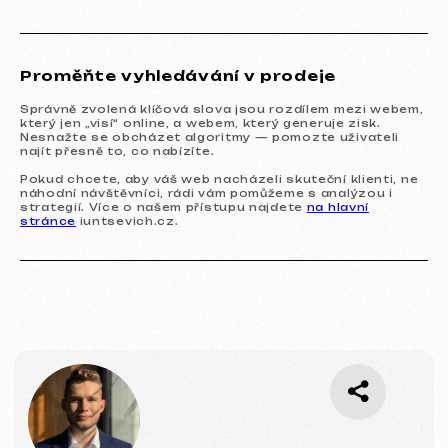
Proměňte vyhledávání v prodeje
Otázky a odpovědi
Možná zde najdete svou odpověď.
Správně zvolená klíčová slova jsou rozdílem mezi webem,
který jen „visí“ online, a webem, který generuje zisk.
Nesnažte se obcházet algoritmy — pomozte uživateli
najít přesně to, co nabízíte.
Pokud chcete, aby váš web nacházeli skuteční klienti, ne
náhodní návštěvníci, rádi vám pomůžeme s analýzou i
strategií. Více o našem přístupu najdete
na hlavní
stránce
iuntsevich.cz.