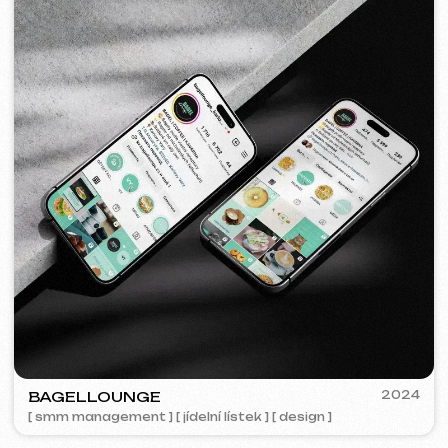
TOP TRAVEL COMPANY
2022
[ logo ] [ web ] [ seo ] [ design ]