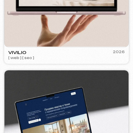
KINȮE WORLD
2025
[ web ] [ meta ads reklama ]
VECTOR INDUSTRIAL
2025
[ web ] [ seo ]