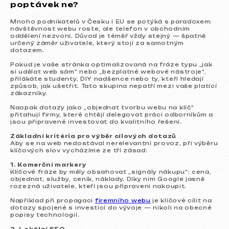
poptávek ne?
Mnoho podnikatelů v Česku i EU se potýká s paradoxem:
návštěvnost webu roste, ale telefon v obchodním
oddělení nezvoní. Důvod je téměř vždy stejný — špatně
určený záměr uživatele, který stojí za samotným
dotazem.
Pokud je vaše stránka optimalizovaná na fráze typu „jak
si udělat web sám“ nebo „bezplatné webové nástroje“,
přilákáte studenty, DIY nadšence nebo ty, kteří hledají
způsob, jak ušetřit. Tato skupina nepatří mezi vaše platící
zákazníky.
Naopak dotazy jako „objednat tvorbu webu na klíč“
přitahují firmy, které chtějí delegovat práci odborníkům a
jsou připravené investovat do kvalitního řešení.
Základní kritéria pro výběr cílových dotazů
Aby se na web nedostával nerelevantní provoz, při výběru
klíčových slov vycházíme ze tří zásad:
1. Komerční markery
Klíčové fráze by měly obsahovat „signály nákupu“: cena,
objednat, služby, ceník, náklady. Díky nim Google jasně
rozezná uživatele, kteří jsou připraveni nakoupit.
Například při propagaci
firemního webu
je klíčové cílit na
dotazy spojené s investicí do vývoje — nikoli na obecné
popisy technologií.