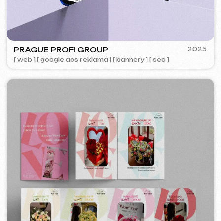
IUNTSEVICH
2024
[ vizitky ]
SURE
2023
[ smm management ] [ web ] [ seo ] [ copywriting ]