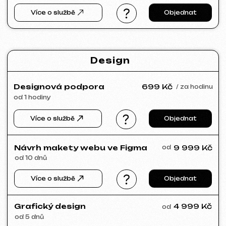
SLUNEČNÝ SVAH
2026
[ web ] [ html / js / css ] [ seo ]
VIVILIO
2026