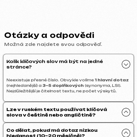
E-shop
39 999 Kč
od
od 30 dnů
Více o službě
Objednat
Design
Designová podpora
699 Kč
/ za hodinu
Kolik klíčových slov má být na jedné
od 1 hodiny
stránce?
Více o službě
Objednat
Neexistuje přesné číslo. Obvykle volíme
1 hlavní dotaz
Návrh makety webu ve Figma
9 999 Kč
od
(nejhledanější) a
3–5 doplňkových
(synonyma, LSI).
od 10 dnů
Nejdůležitější je čitelnost textu, ne počet výskytů.
Více o službě
Objednat
Lze v ruském textu používat klíčová
Grafický design
4 999 Kč
od
od 5 dnů
slova v češtině nebo angličtině?
Tvorba log, manuálů značky, reklamních materiálů,
bannerů, vizitek a jídelních lístků pro restaurace.
Co dělat, pokud má dotaz nízkou
hledanost (10–20 měsíčně)?
Více o službě
Objednat