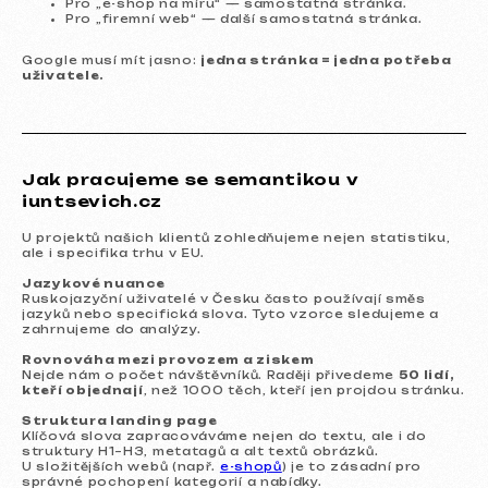
Pro „e-shop na míru“ — samostatná stránka.
Pro „firemní web“ — další samostatná stránka.
Google musí mít jasno:
jedna stránka = jedna potřeba
uživatele.
Jak pracujeme se semantikou v
Autor:
Valentin iuntsevich
(
linkedin
)
iuntsevich.cz
Zakladatel marketingové agentury
iuntsevich.cz
U projektů našich klientů zohledňujeme nejen statistiku,
ale i specifika trhu v EU.
Jazykové nuance
Ruskojazyční uživatelé v Česku často používají směs
Ohodnoťte článek
jazyků nebo specifická slova. Tyto vzorce sledujeme a
zahrnujeme do analýzy.
Rovnováha mezi provozem a ziskem
Nejde nám o počet návštěvníků. Raději přivedeme
50 lidí,
kteří objednají
, než 1000 těch, kteří jen projdou stránku.
Struktura landing page
Klíčová slova zapracováváme nejen do textu, ale i do
struktury H1–H3, metatagů a alt textů obrázků.
U složitějších webů (např.
e-shopů
) je to zásadní pro
správné pochopení kategorií a nabídky.