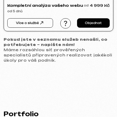
VITAL RESORT
2026
[ billboard design ]