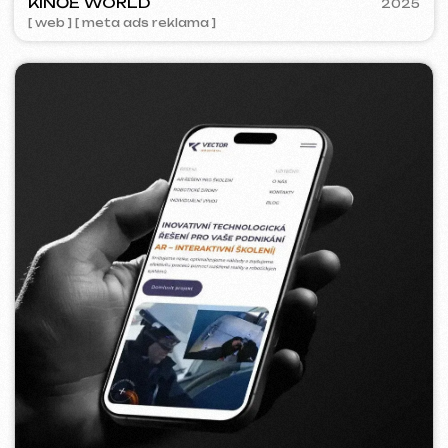
5YTCVETOK
2024
[ smm management ] [ web ] [ design ] [ seo ]
Kontakty
Hlavní stránka
Blog
Portfolio
Služby a ceny
Otázky a odpovědi
Czech
Hodnocení