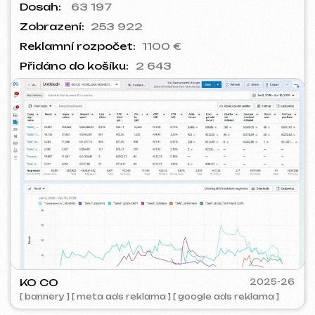
ROYALDI
2024
[ smm management ] [ meta ads
reklama ] [ reklama na times square ]
FLAMES
2022-25
[ web ] [ seo ] [ jídelní lístek ] [ bannery ] [ meta ads reklama ]