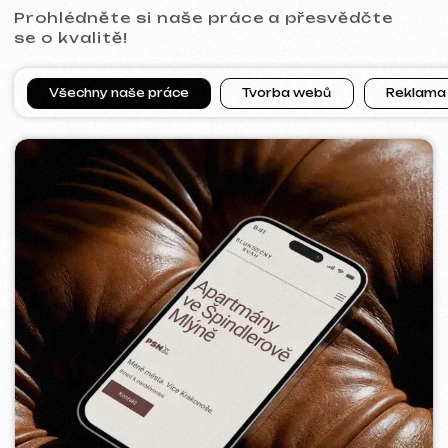
GRAND SPACE
2026
[ web ] [ seo ] [ logo ]
META ADS ADVERTISING
Dosah:
63 197
Zobrazení:
253 922
Reklamní rozpočet:
1100 €
Přidáno do košíku:
2 643