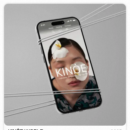
BAGELLOUNGE
2024
[ smm management ] [ jídelní lístek ] [ design ]