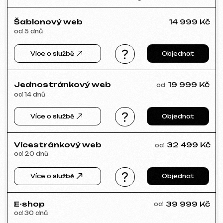
Portfolio
Prohlédněte si naše práce a přesvědčte
se o kvalitě!
Všechny naše práce
Tvorba webů
Reklama (Meta Ads, Google Ads)