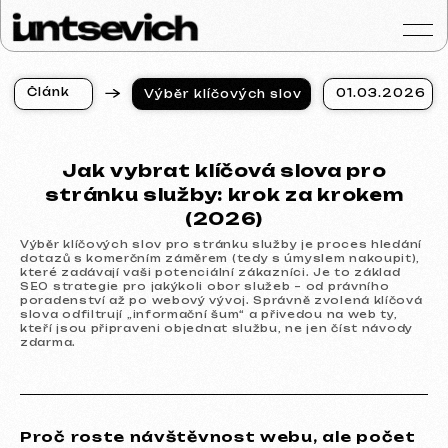
Č
l
á
n
k
01.03.2026
Výběr klíčových slov
y
Č
l
á
n
k
y
Portfolio
Jak vybrat klíčová slova pro
Služby a ceny
stránku služby: krok za krokem
Otázky a odpověd
(2026)
Hodnocení
Výběr klíčových slov pro stránku služby je proces hledání
Kontakty
dotazů s komerčním záměrem (tedy s úmyslem nakoupit),
které zadávají vaši potenciální zákazníci. Je to základ
Blog
SEO strategie pro jakýkoli obor služeb – od právního
poradenství až po webový vývoj. Správně zvolená klíčová
slova odfiltrují „informační šum“ a přivedou na web ty,
Czech
kteří jsou připraveni objednat službu, ne jen číst návody
zdarma.
Získat konzultaci
Proč roste návštěvnost webu, ale počet