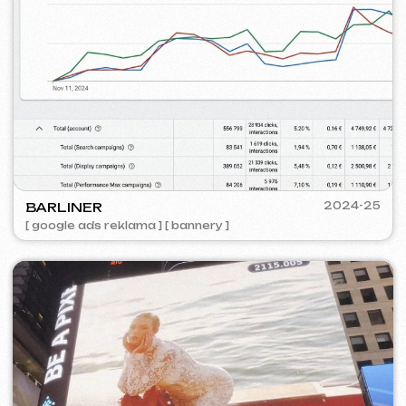
VISUAL STUDIO
2023
[ logo ] [ web ] [ seo ] [ vizitky ]