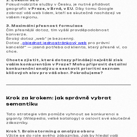
2. Lokální SEO
Pokud nabízíte služby v Česku, je nutné přidávat
geografii:
v Praze, v Brně, v EU
. Díky tomu Google
zobrazí váš web lidem, kteří se skutečně nacházejí ve
vašem regionu.
3. Maximální přesnost formulace
Čím přesnější dotaz, tím vyšší pravděpodobnost
konverze.
Široký dotaz „web“ je bezcenný.
Dotaz „
objednat jednostránkový web
pro právní
kancelář“ — jasná potřeba od klienta, který přesně ví, co
chce.
Chcete zjistit, které dotazy přinášejí největší zisk
vašim konkurentům v Praze? Mohu připravit detailní
konkurenční analýzu a sestavit prioritní seznam
klíčových slov pro váš obor. Pokračujeme?
Krok za krokem: jak správně vybrat
semantiku
Tato strategie vám pomůže vyhnout se konkurenci s
giganty (Wikipedia, velké katalogy) a oslovit své skutečné
zákazníky.
Krok 1. Brainstorming a analýza oboru
Vžijte se do role svého zákazníka. Jak by hledal vaši