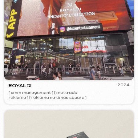
PORTOFINO
2023
[ logo ] [ web ] [ seo ] [ jídelní lístek ]
2023
ZAPOMNI