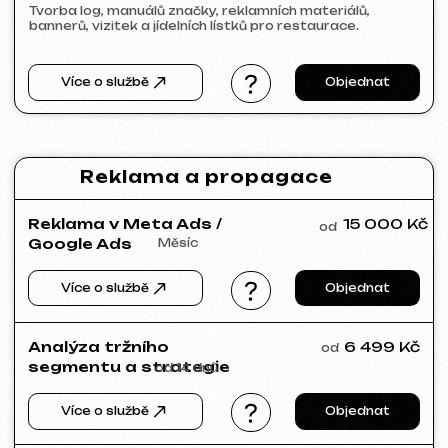
[ web ] [ seo ]
PRAGUE PROPERTY SALE
2026
[ web ] [ seo ]