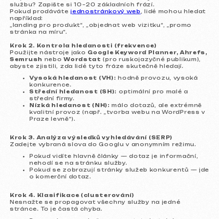
službu? Zapište si 10–20 základních frází.
Pokud prodáváte
jednostránkový web
, lidé mohou hledat
například:
„landing pro produkt“, „objednat web vizitku“, „promo
stránka na míru“.
Krok 2. Kontrola hledanosti (frekvence)
Použijte nástroje jako
Google Keyword Planner, Ahrefs,
Semrush
nebo
Wordstat
(pro ruskojazyčné publikum),
abyste zjistili, zda lidé tyto fráze skutečně hledají.
Vysoká hledanost (VH):
hodně provozu, vysoká
konkurence.
Střední hledanost (SH):
optimální pro malé a
střední firmy.
Nízká hledanost (NH):
málo dotazů, ale extrémně
kvalitní provoz (např. „tvorba webu na WordPress v
Praze levně“).
Krok 3. Analýza výsledků vyhledávání (SERP)
Zadejte vybraná slova do Googlu v anonymním režimu.
Pokud vidíte hlavně články — dotaz je informační,
nehodí se na stránku služby.
Pokud se zobrazují stránky služeb konkurentů — jde
o komerční dotaz.
Krok 4. Klasifikace (clusterování)
Nesnažte se propagovat všechny služby na jedné
stránce. To je častá chyba.