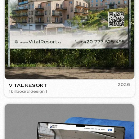
WOWFLOW
2025
[ meta ads reklama ] [ bannery ]
GOOGLE ADS ADVERTISING
Zobrazení:
557 000
Kliknutí:
28 600
Reklamní rozpočet:
4 750 €
Cena za konverzi:
~ 1.04 €